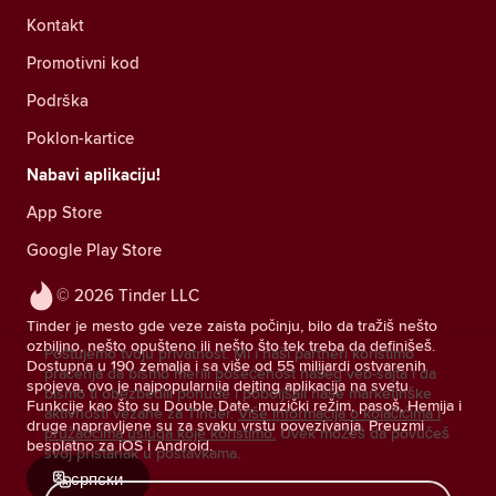
Kontakt
Promotivni kod
Podrška
Poklon-kartice
Nabavi aplikaciju!
App Store
Google Play Store
© 2026 Tinder LLC
Tinder je mesto gde veze zaista počinju, bilo da tražiš nešto
ozbiljno, nešto opušteno ili nešto što tek treba da definišeš.
Poštujemo tvoju privatnost. Mi i naši partneri koristimo
Dostupna u 190 zemalja i sa više od 55 milijardi ostvarenih
praćenja da bismo merili posećenost našeg veb-sajta i da
spojeva, ovo je najpopularnija dejting aplikacija na svetu.
bismo ti obezbedili ponude i poboljšali naše marketinške
Funkcije kao što su Double Date, muzički režim, pasoš, Hemija i
aktivnosti vezane za Tinder.
Više informacija o kolačićima i
druge napravljene su za svaku vrstu povezivanja. Preuzmi
pružaocima usluga koje koristimo.
Uvek možeš da povučeš
besplatno za iOS i Android.
svoj pristanak u postavkama.
српски