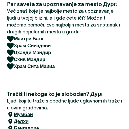
Par saveta za upoznavanje za mesto Дург:
a
Već znaš koje je najbolje mesto za upoznavanje
ljudi u tvojoj blizini, ali gde ćete ići? Možda ti
možemo pomoći. Evo najboljih mesta za sastanak i
drugih popularnih mesta u gradu:
Маитри Багх
Храм Сииадеви
Цханди Мандир
Схив Мандир
Храм Сита Маииа
Tražiš li nekoga ko je slobodan? Дург
Ljudi koji tu traže slobodne ljude uglavnom ih traže i
u ovim gradovima.
Мумбаи
Делхи
Бангалоре