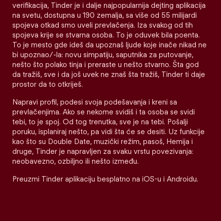
verifikacija, Tinder je i dalje najpopularnija dejting aplikacija
na svetu, dostupna u 190 zemalja, sa više od 55 milijardi
spojeva otkad smo uveli prevlačenja. Iza svakog od tih
spojeva krije se stvarna osoba. To je oduvek bila poenta.
To je mesto gde ideš da upoznaš ljude koje inače nikad ne
bi upoznao/-la: novu simpatiju, saputnika za putovanje,
nešto što polako tinja i preraste u nešto stvarno. Šta god
da tražiš, sve i da još uvek ne znaš šta tražiš, Tinder ti daje
prostor da to otkriješ.
Napravi profil, podesi svoja podešavanja i kreni sa
prevlačenjima. Ako se nekome svidiš i ta osoba se svidi
tebi, to je spoj. Od tog trenutka, sve je na tebi. Pošalji
poruku, isplaniraj nešto, pa vidi šta će se desiti. Uz funkcije
kao što su Double Date, muzički režim, pasoš, Hemija i
druge, Tinder je napravljen za svaku vrstu povezivanja:
neobavezno, ozbiljno ili nešto između.
Preuzmi Tinder aplikaciju besplatno na iOS-u i Androidu.