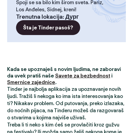
Spoji se sa bilo kim širom sveta. Pariz,
Los Anđeles, Sidnej, kreni!
Trenutna lokacija
:
Дург
Šta je Tinder pasoš?
Kada se upoznaješ s novim ljudima, ne zaboravi
da uvek pratiš naše
Savete za bezbednost
i
Smernice zajednice
.
Tinder je najbolja aplikacija za upoznavanje novih
ljudi. Tražiš li nekoga ko ima ista interesovanja kao
ti? Nikakav problem. Od putovanja, preko izlazaka,
do noćnih pijaca, na Tinderu možeš da razgovaraš
o stvarima u kojima najviše uživaš.
Treba li ti neko s kim ćeš se provlačiti kroz gužvu
na festivalu? Ili možda samo želiš nekoga kome je