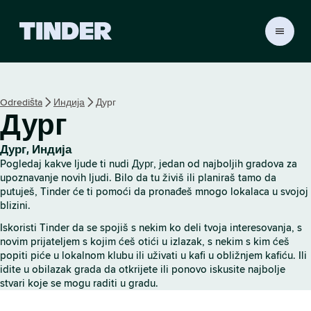
T
i
n
d
e
Odredišta
Индија
Дург
r
Дург
p
o
č
Дург, Индија
e
Pogledaj kakve ljude ti nudi Дург, jedan od najboljih gradova za
t
upoznavanje novih ljudi. Bilo da tu živiš ili planiraš tamo da
n
putuješ, Tinder će ti pomoći da pronađeš mnogo lokalaca u svojoj
blizini.
a
s
Iskoristi Tinder da se spojiš s nekim ko deli tvoja interesovanja, s
t
novim prijateljem s kojim ćeš otići u izlazak, s nekim s kim ćeš
r
popiti piće u lokalnom klubu ili uživati u kafi u obližnjem kafiću. Ili
a
idite u obilazak grada da otkrijete ili ponovo iskusite najbolje
n
stvari koje se mogu raditi u gradu.
i
c