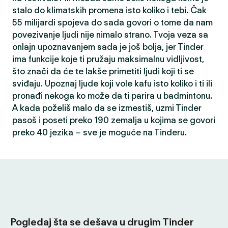
stalo do klimatskih promena isto koliko i tebi. Čak
55 milijardi spojeva do sada govori o tome da nam
povezivanje ljudi nije nimalo strano. Tvoja veza sa
onlajn upoznavanjem sada je još bolja, jer Tinder
ima funkcije koje ti pružaju maksimalnu vidljivost,
što znači da će te lakše primetiti ljudi koji ti se
sviđaju. Upoznaj ljude koji vole kafu isto koliko i ti ili
pronađi nekoga ko može da ti parira u badmintonu.
A kada poželiš malo da se izmestiš, uzmi Tinder
pasoš i poseti preko 190 zemalja u kojima se govori
preko 40 jezika – sve je moguće na Tinderu.
Pogledaj šta se dešava u drugim Tinder