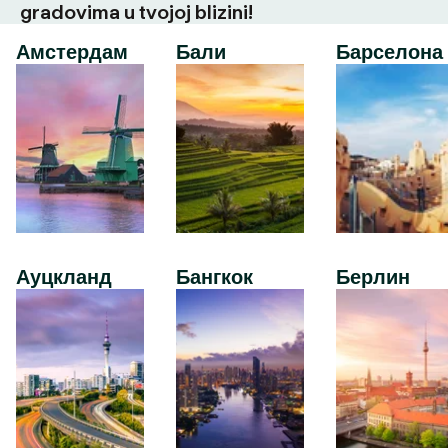
gradovima u tvojoj blizini!
Амстердам
Бали
Барселона
Ауцкланд
Бангкок
Берлин