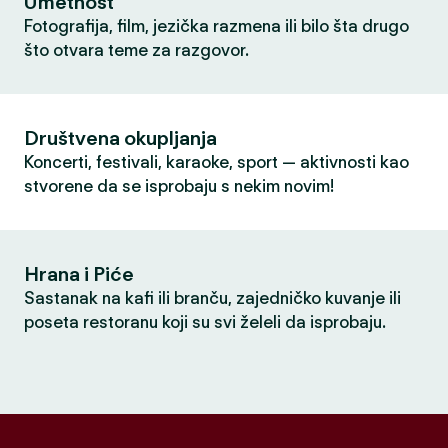
Umetnost
Fotografija, film, jezička razmena ili bilo šta drugo
što otvara teme za razgovor.
Društvena okupljanja
Koncerti, festivali, karaoke, sport — aktivnosti kao
stvorene da se isprobaju s nekim novim!
Hrana i Piće
Sastanak na kafi ili branču, zajedničko kuvanje ili
poseta restoranu koji su svi želeli da isprobaju.