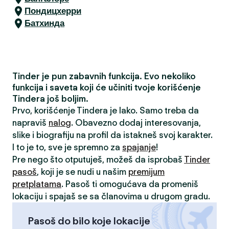
Пондицхерри
Батхинда
Tinder je pun zabavnih funkcija. Evo nekoliko
funkcija i saveta koji će učiniti tvoje korišćenje
Tindera još boljim.
Prvo, korišćenje Tindera je lako. Samo treba da
napraviš
nalog
. Obavezno dodaj interesovanja,
slike i biografiju na profil da istakneš svoj karakter.
I to je to, sve je spremno za
spajanje
!
Pre nego što otputuješ, možeš da isprobaš
Tinder
pasoš
, koji je se nudi u našim
premijum
pretplatama
. Pasoš ti omogućava da promeniš
lokaciju i spajaš se sa članovima u drugom gradu.
Pasoš do bilo koje lokacije