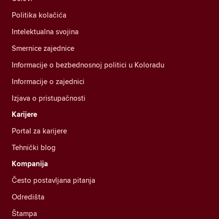
Politika kolačića
Intelektualna svojina
Smernice zajednice
Informacije o bezbednosnoj politici u Koloradu
Informacije o zajednici
Izjava o pristupačnosti
Karijere
Portal za karijere
Tehnički blog
Kompanija
Često postavljana pitanja
Odredišta
Štampa