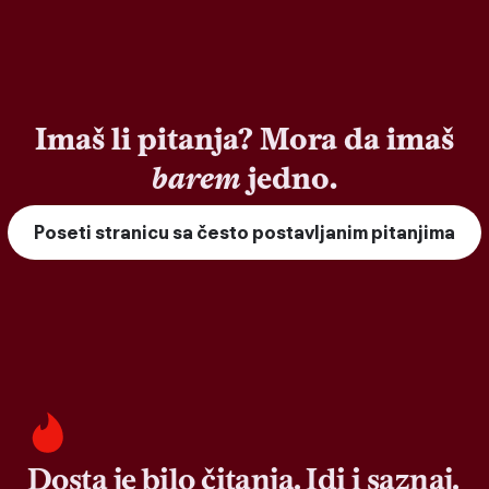
Imaš li pitanja? Mora da imaš
barem
jedno.
Poseti stranicu sa često postavljanim pitanjima
Dosta je bilo čitanja. Idi i saznaj.