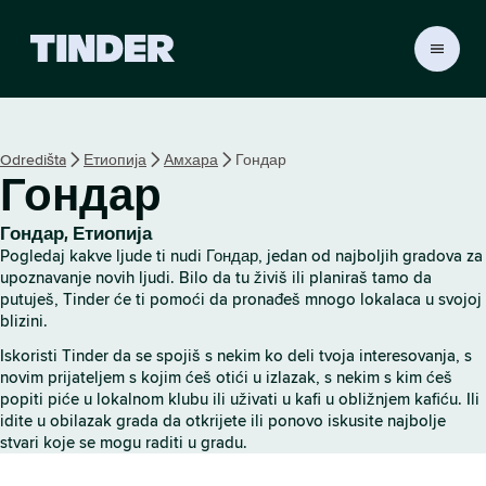
T
i
n
d
e
Odredišta
Етиопија
Амхара
Гондар
r
Гондар
p
o
č
Гондар, Етиопија
e
Pogledaj kakve ljude ti nudi Гондар, jedan od najboljih gradova za
t
upoznavanje novih ljudi. Bilo da tu živiš ili planiraš tamo da
n
putuješ, Tinder će ti pomoći da pronađeš mnogo lokalaca u svojoj
blizini.
a
s
Iskoristi Tinder da se spojiš s nekim ko deli tvoja interesovanja, s
t
novim prijateljem s kojim ćeš otići u izlazak, s nekim s kim ćeš
r
popiti piće u lokalnom klubu ili uživati u kafi u obližnjem kafiću. Ili
a
idite u obilazak grada da otkrijete ili ponovo iskusite najbolje
n
stvari koje se mogu raditi u gradu.
i
c