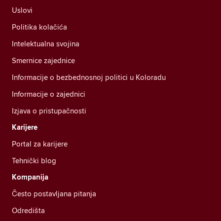
Uslovi
Politika kolačića
Intelektualna svojina
Smernice zajednice
Informacije o bezbednosnoj politici u Koloradu
Informacije o zajednici
Izjava o pristupačnosti
Karijere
Portal za karijere
Tehnički blog
Kompanija
Često postavljana pitanja
Odredišta