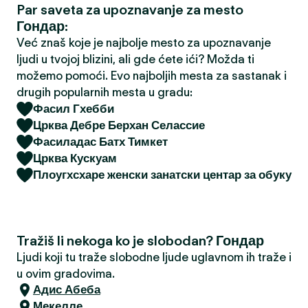
Par saveta za upoznavanje za mesto
a
Гондар:
Već znaš koje je najbolje mesto za upoznavanje
ljudi u tvojoj blizini, ali gde ćete ići? Možda ti
možemo pomoći. Evo najboljih mesta za sastanak i
drugih popularnih mesta u gradu:
Фасил Гхебби
Црква Дебре Берхан Селассие
Фасиладас Батх Тимкет
Црква Кускуам
Плоугхсхаре женски занатски центар за обуку
Tražiš li nekoga ko je slobodan? Гондар
Ljudi koji tu traže slobodne ljude uglavnom ih traže i
u ovim gradovima.
Адис Абеба
Мекелле