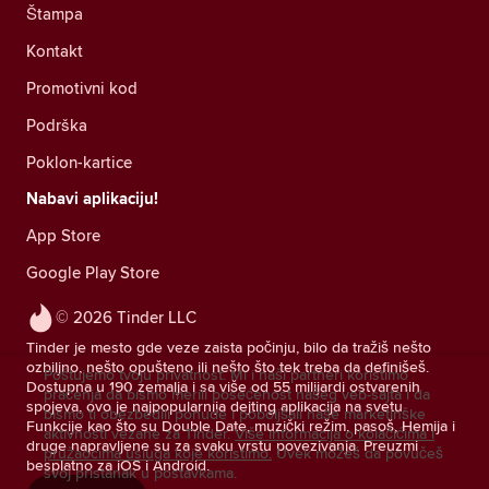
Štampa
Kontakt
Promotivni kod
Podrška
Poklon-kartice
Nabavi aplikaciju!
App Store
Google Play Store
© 2026 Tinder LLC
Tinder je mesto gde veze zaista počinju, bilo da tražiš nešto
ozbiljno, nešto opušteno ili nešto što tek treba da definišeš.
Poštujemo tvoju privatnost. Mi i naši partneri koristimo
Dostupna u 190 zemalja i sa više od 55 milijardi ostvarenih
praćenja da bismo merili posećenost našeg veb-sajta i da
spojeva, ovo je najpopularnija dejting aplikacija na svetu.
bismo ti obezbedili ponude i poboljšali naše marketinške
Funkcije kao što su Double Date, muzički režim, pasoš, Hemija i
aktivnosti vezane za Tinder.
Više informacija o kolačićima i
druge napravljene su za svaku vrstu povezivanja. Preuzmi
pružaocima usluga koje koristimo.
Uvek možeš da povučeš
besplatno za iOS i Android.
svoj pristanak u postavkama.