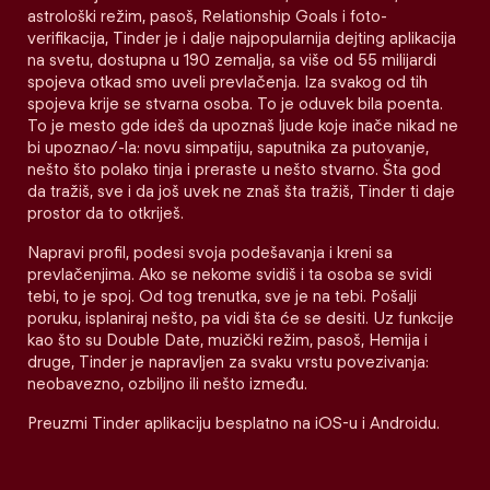
astrološki režim, pasoš, Relationship Goals i foto-
verifikacija, Tinder je i dalje najpopularnija dejting aplikacija
na svetu, dostupna u 190 zemalja, sa više od 55 milijardi
spojeva otkad smo uveli prevlačenja. Iza svakog od tih
spojeva krije se stvarna osoba. To je oduvek bila poenta.
To je mesto gde ideš da upoznaš ljude koje inače nikad ne
bi upoznao/-la: novu simpatiju, saputnika za putovanje,
nešto što polako tinja i preraste u nešto stvarno. Šta god
da tražiš, sve i da još uvek ne znaš šta tražiš, Tinder ti daje
prostor da to otkriješ.
Napravi profil, podesi svoja podešavanja i kreni sa
prevlačenjima. Ako se nekome svidiš i ta osoba se svidi
tebi, to je spoj. Od tog trenutka, sve je na tebi. Pošalji
poruku, isplaniraj nešto, pa vidi šta će se desiti. Uz funkcije
kao što su Double Date, muzički režim, pasoš, Hemija i
druge, Tinder je napravljen za svaku vrstu povezivanja:
neobavezno, ozbiljno ili nešto između.
Preuzmi Tinder aplikaciju besplatno na iOS-u i Androidu.