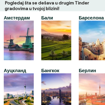
Pogledaj šta se dešava u drugim Tinder
gradovima u tvojoj blizini!
Амстердам
Бали
Барселона
Ауцкланд
Бангкок
Берлин