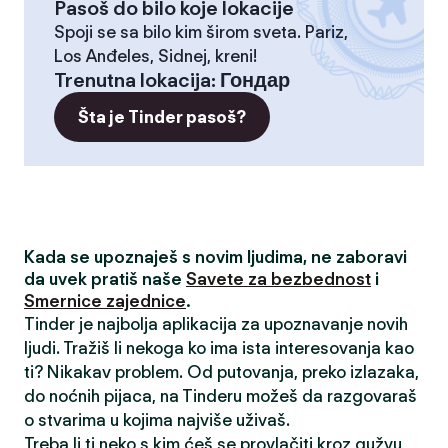
Pasoš do bilo koje lokacije
Spoji se sa bilo kim širom sveta. Pariz,
Los Anđeles, Sidnej, kreni!
Trenutna lokacija
:
Гондар
Šta je Tinder pasoš?
Kada se upoznaješ s novim ljudima, ne zaboravi
da uvek pratiš naše
Savete za bezbednost
i
Smernice zajednice
.
Tinder je najbolja aplikacija za upoznavanje novih
ljudi. Tražiš li nekoga ko ima ista interesovanja kao
ti? Nikakav problem. Od putovanja, preko izlazaka,
do noćnih pijaca, na Tinderu možeš da razgovaraš
o stvarima u kojima najviše uživaš.
Treba li ti neko s kim ćeš se provlačiti kroz gužvu