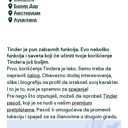
Бахир Дар
Амстердам
Ауцкланд
Tinder je pun zabavnih funkcija. Evo nekoliko
funkcija i saveta koji će učiniti tvoje korišćenje
Tindera još boljim.
Prvo, korišćenje Tindera je lako. Samo treba da
napraviš
nalog
. Obavezno dodaj interesovanja,
slike i biografiju na profil da istakneš svoj karakter.
I to je to, sve je spremno za
spajanje
!
Pre nego što otputuješ, možeš da isprobaš
Tinder
pasoš
, koji je se nudi u našim
premijum
pretplatama
. Pasoš ti omogućava da promeniš
lokaciju i spajaš se sa članovima u drugom gradu.