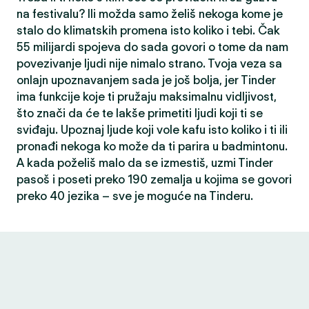
na festivalu? Ili možda samo želiš nekoga kome je
stalo do klimatskih promena isto koliko i tebi. Čak
55 milijardi spojeva do sada govori o tome da nam
povezivanje ljudi nije nimalo strano. Tvoja veza sa
onlajn upoznavanjem sada je još bolja, jer Tinder
ima funkcije koje ti pružaju maksimalnu vidljivost,
što znači da će te lakše primetiti ljudi koji ti se
sviđaju. Upoznaj ljude koji vole kafu isto koliko i ti ili
pronađi nekoga ko može da ti parira u badmintonu.
A kada poželiš malo da se izmestiš, uzmi Tinder
pasoš i poseti preko 190 zemalja u kojima se govori
preko 40 jezika – sve je moguće na Tinderu.