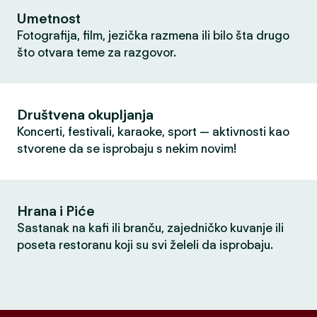
Umetnost
Fotografija, film, jezička razmena ili bilo šta drugo
što otvara teme za razgovor.
Društvena okupljanja
Koncerti, festivali, karaoke, sport — aktivnosti kao
stvorene da se isprobaju s nekim novim!
Hrana i Piće
Sastanak na kafi ili branču, zajedničko kuvanje ili
poseta restoranu koji su svi želeli da isprobaju.