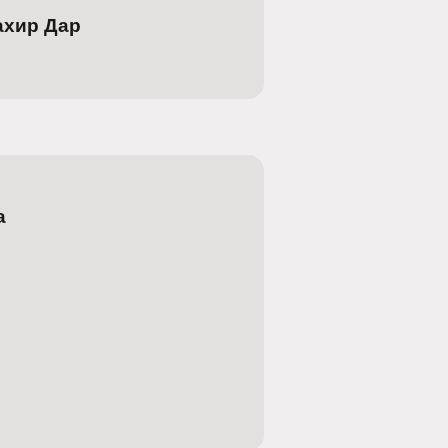
ахир Дар
а