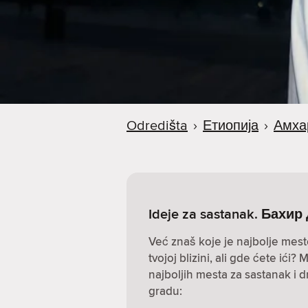
a
Odredišta
›
Етиопија
›
Амха
Ideje za sastanak. Бахир
Već znaš koje je najbolje mest
tvojoj blizini, ali gde ćete ić
najboljih mesta za sastanak i 
gradu: