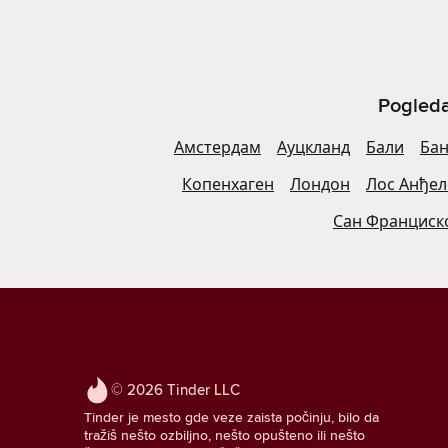
Pogleda
Амстердам
Ауцкланд
Бали
Бан
Копенхаген
Лондон
Лос Анђел
Сан Франциск
© 2026 Tinder LLC
Tinder je mesto gde veze zaista počinju, bilo da
tražiš nešto ozbiljno, nešto opušteno ili nešto