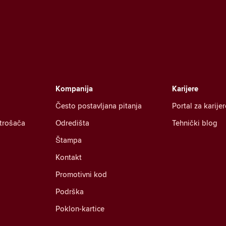
Kompanija
Karijere
Često postavljana pitanja
Portal za karijer
otrošača
Odredišta
Tehnički blog
Štampa
Kontakt
Promotivni kod
Podrška
Poklon-kartice