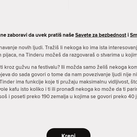
 ne zaboravi da uvek pratiš naše
Savete za bezbednost
i
Sm
znavanje novih ljudi. Tražiš li nekoga ko ima ista interesova
h pijaca, na Tinderu možeš da razgovaraš o stvarima u kojim
čiti kroz gužvu na festivalu? Ili možda samo želiš nekoga k
spojeva do sada govori o tome da nam povezivanje ljudi nije n
inder ima funkcije koje ti pružaju maksimalnu vidljivost, što 
i vole kafu isto koliko i ti ili pronađi nekoga ko može da ti p
soš i poseti preko 190 zemalja u kojima se govori preko 40 
Kreni