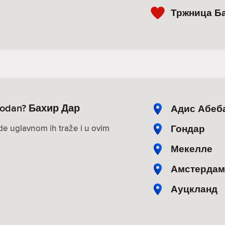
Тржница Б
lobodan? Бахир Дар
Адис Абеб
Гондар
ude uglavnom ih traže i u ovim
Мекелле
Амстердам
Ауцкланд