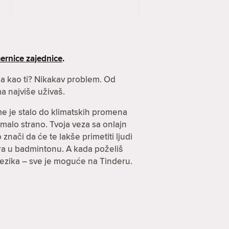
ernice zajednice
.
nja kao ti? Nikakav problem. Od
a najviše uživaš.
ome je stalo do klimatskih promena
imalo strano. Tvoja veza sa onlajn
znači da će te lakše primetiti ljudi
arira u badmintonu. A kada poželiš
jezika – sve je moguće na Tinderu.