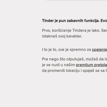
Tinder je pun zabavnih funkcija. Evo 
Prvo, korišćenje Tindera je lako. S
istakneš svoj karakter.
I to je to, sve je spremno za
spajanj
Pre nego što otputuješ, možeš da 
je se nudi u našim
premijum pretpl
da promeniš lokaciju i spajaš se sa