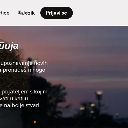
tice
Jezik
Prijavi se
пија
a upoznavanje novih
i da pronađeš mnogo
 prijateljem s kojim
vati u kafi u
e najbolje stvari