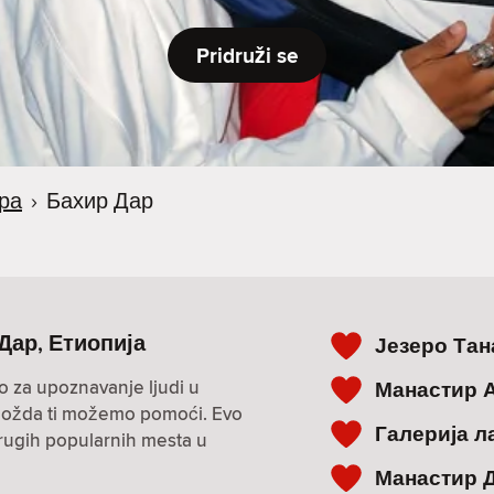
Pridruži se
ра
›
Бахир Дар
 Дар, Етиопија
Језеро Тан
o za upoznavanje ljudi u
Манастир 
i? Možda ti možemo pomoći. Evo
Галерија л
drugih popularnih mesta u
Манастир 