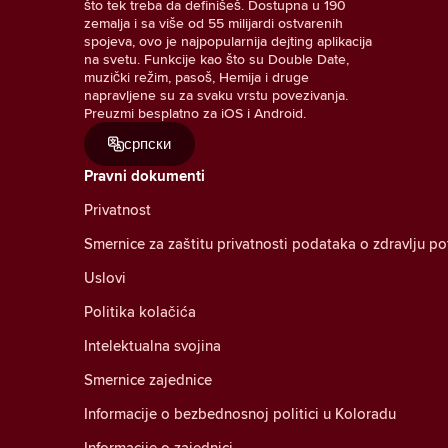
što tek treba da definišeš. Dostupna u 190
zemalja i sa više od 55 milijardi ostvarenih
spojeva, ovo je najpopularnija dejting aplikacija
na svetu. Funkcije kao što su Double Date,
muzički režim, pasoš, Hemija i druge
napravljene su za svaku vrstu povezivanja.
Preuzmi besplatno za iOS i Android.
српски
Pravni dokumenti
Privatnost
Smernice za zaštitu privatnosti podataka o zdravlju p
Uslovi
Politika kolačića
Intelektualna svojina
Smernice zajednice
Informacije o bezbednosnoj politici u Koloradu
Informacije o zajednici