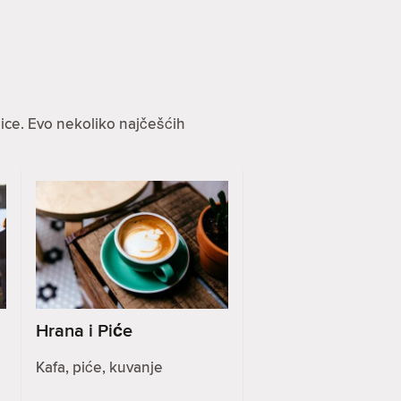
ice. Evo nekoliko najčešćih
Hrana i Piće
Kafa, piće, kuvanje