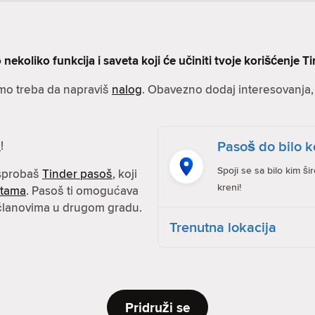
nekoliko funkcija i saveta koji će učiniti tvoje korišćenje Ti
amo treba da napraviš
nalog
. Obavezno dodaj interesovanja, s
Pasoš do bilo k
e
!
Spoji se sa bilo kim ši
isprobaš
Tinder pasoš
, koji
kreni!
atama
. Pasoš ti omogućava
 članovima u drugom gradu.
Trenutna lokacija
Pridruži se