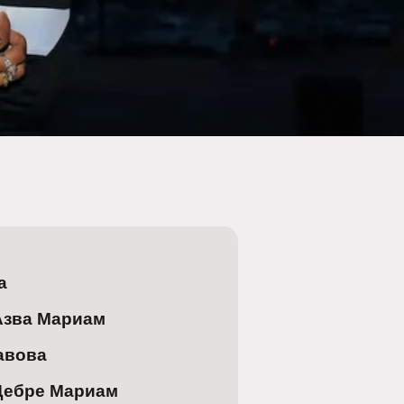
а
Азва Мариам
авова
Дебре Мариам