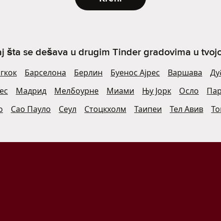
j šta se dešava u drugim Tinder gradovima u tvojoj 
гкок
Барселона
Берлин
Буенос Ајрес
Варшава
Ду
ес
Мадрид
Мелбоурне
Миами
Њу Јорк
Осло
Па
о
Сао Пауло
Сеул
Стоцкхолм
Таипеи
Тел Авив
То