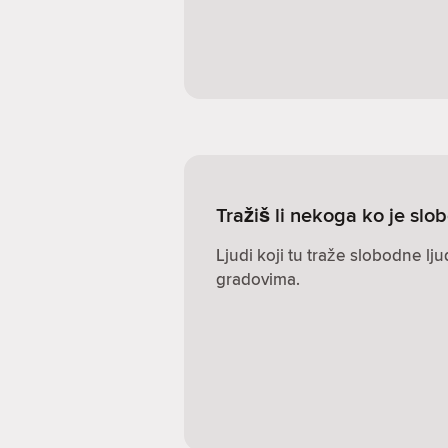
Tražiš li nekoga ko je s
Ljudi koji tu traže slobodne lj
gradovima.