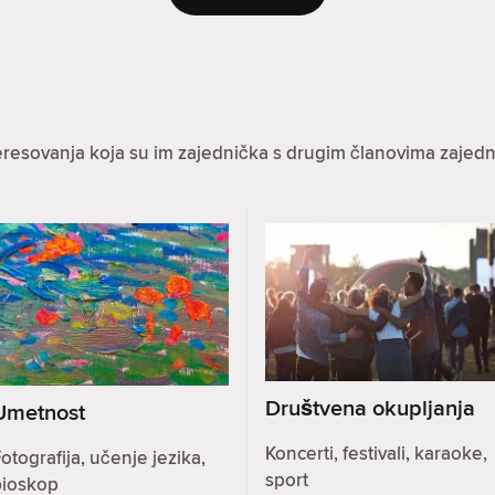
eresovanja koja su im zajednička s drugim članovima zajedn
Društvena okupljanja
Umetnost
Koncerti, festivali, karaoke,
otografija, učenje jezika,
sport
bioskop