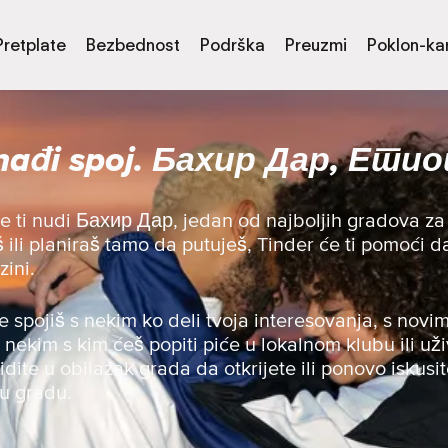
Pretplate
Bezbednost
Podrška
Preuzmi
Poklon-kar
nađi spoj. Бахир Дар, Етио
e ti nudi Бахир Дар, jedan od najboljih gradova z
viš ili planiraš tamo da putuješ, Tinder će ti pomoć
zini.
se spojiš s nekim ko deli tvoja interesovanja, s novim
s nekim s kim ćeš popiti piće u lokalnom klubu ili uži
 idite u obilazak grada da otkrijete ili ponovo iskusit
 u gradu.