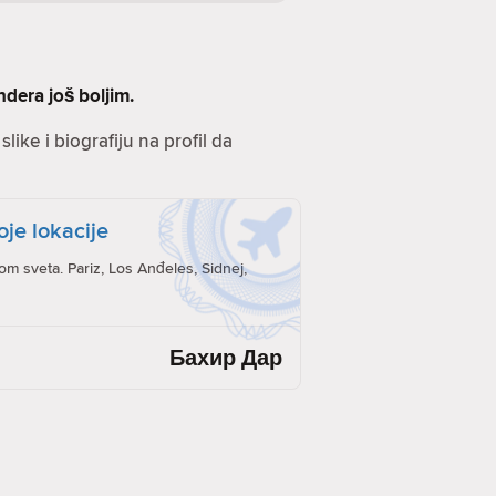
ndera još boljim.
like i biografiju na profil da
oje lokacije
rom sveta. Pariz, Los Anđeles, Sidnej,
Бахир Дар