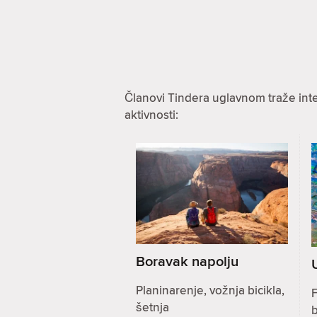
Članovi Tindera uglavnom traže int
aktivnosti:
Boravak napolju
Planinarenje, vožnja bicikla,
F
šetnja