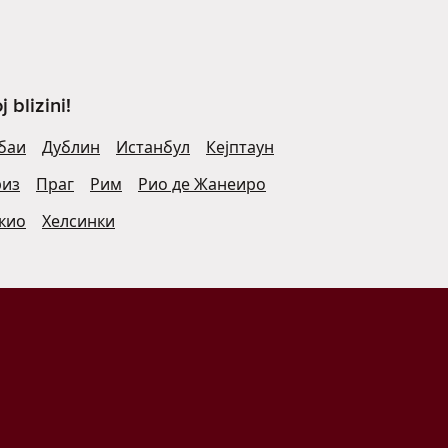
blizini!
баи
Дублин
Истанбул
Кејптаун
риз
Праг
Рим
Рио де Жанеиро
кио
Хелсинки