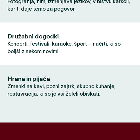
Fotografija, film, izmenjava jezikov, v bistvu karkoli,
kar ti daje temo za pogovor.
Družabni dogodki
Koncerti, festivali, karaoke, šport – načrti, ki so
boljši z nekom novim!
Hrana in pijača
Zmenki na kavi, pozni zajtrk, skupno kuhanje,
restavracija, ki so jo vsi želeli obiskati.