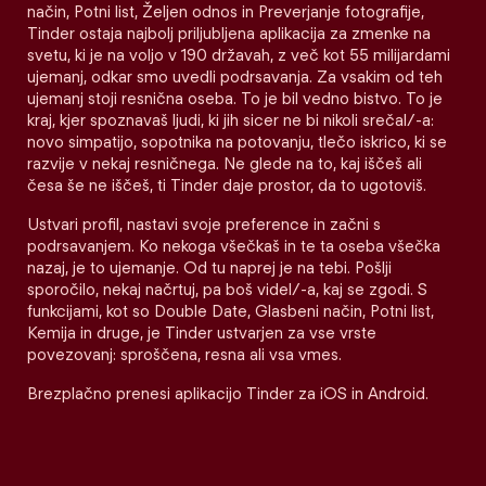
način, Potni list, Željen odnos in Preverjanje fotografije,
Tinder ostaja najbolj priljubljena aplikacija za zmenke na
svetu, ki je na voljo v 190 državah, z več kot 55 milijardami
ujemanj, odkar smo uvedli podrsavanja. Za vsakim od teh
ujemanj stoji resnična oseba. To je bil vedno bistvo. To je
kraj, kjer spoznavaš ljudi, ki jih sicer ne bi nikoli srečal/-a:
novo simpatijo, sopotnika na potovanju, tlečo iskrico, ki se
razvije v nekaj resničnega. Ne glede na to, kaj iščeš ali
česa še ne iščeš, ti Tinder daje prostor, da to ugotoviš.
Ustvari profil, nastavi svoje preference in začni s
podrsavanjem. Ko nekoga všečkaš in te ta oseba všečka
nazaj, je to ujemanje. Od tu naprej je na tebi. Pošlji
sporočilo, nekaj načrtuj, pa boš videl/-a, kaj se zgodi. S
funkcijami, kot so Double Date, Glasbeni način, Potni list,
Kemija in druge, je Tinder ustvarjen za vse vrste
povezovanj: sproščena, resna ali vsa vmes.
Brezplačno prenesi aplikacijo Tinder za iOS in Android.