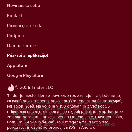
Novinarska soba
Kontakt
Promocijska koda
Podpora
Darilne kartice
Priskrbi si aplikacijo!
App Store
Google Play Store
© 2026 Tinder LLC
Tinder je mesto, kjer se povezave res začnejo, ne glede na to,
ali iščeš nekaj resnega, nekaj sproščenega ali pa še ugotavljaš,
Cenimo tvojo zasebnost. Mi in naši partnerji uporabljamo
kaj sploh iščeš. Na voljo je v 190 državah in z več kot 55
piškotke za sledenje za merjenje občinstva našega
milijardami ustvarjenih ujemanj je najbolj priljubljena aplikacija za
spletnega mesta ter za zagotavljanje ponudb in izboljšanje
zmenke na svetu. Funkcije, kot so Double Date, Glasbeni način,
lastnega trženja Tinderja.
Več informacij o piškotkih in
Potni list, Kemija in še več, so ustvarjene za vsako vrsto
ponudnikih, ki jih uporabljamo.
V svojih nastavitvah lahko
povezave. Brezplačno prenesi za iOS in Android.
kadarkoli umakneš soglasje.