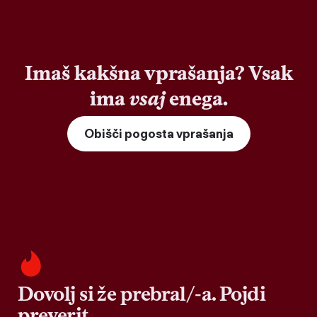
Imaš kakšna vprašanja? Vsak
ima
vsaj
enega.
Obišči pogosta vprašanja
Dovolj si že prebral/-a. Pojdi
preverit.