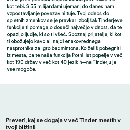
kot tebi. S 55 milijardami ujemanj do danes nam
vzpostavljanje povezav ni tuje. Tvoj odnos do
spletnih zmenkov se je pravkar izboljšal: Tinderjeve
funkcije ti pomagajo doseči največjo vidnost, da te
opazijo ljudje, ki so ti všeč. Spoznaj prijatelje, ki kot
ti obožujejo kavo ali najdi enakovrednega
nasprotnika za igro badmintona. Ko želiš pobegniti
iz mesta, pa te naša funkcija Potni list popelje v več
kot 190 držav v več kot 40 jezikih—na Tinderju je
vse mogoče.
Preveri, kaj se dogaja v več Tinder mestih v
tvoji bližini!