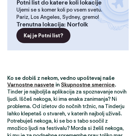
Potni list do katere koli lokacije
Ujemi se s komer koli po vsem svetu.
Pariz, Los Angeles, Sydney, gremo!
Trenutna lokacija
:
Norfolk
Kaj je Potni list?
Ko se dobiš z nekom, vedno upoštevaj naše
Varnostne nasvete
in
Skupnostne smernice
.
Tinder je najboljša aplikacija za spoznavanje novih
ljudi. Iščeš nekoga, ki ima enaka zanimanja? Ni
problema. Od izletov do nočnih tržnic, na Tinderju
lahko klepetaš o stvareh, v katerih najbolj uživaš.
Potrebuješ nekoga, ki se bo s tabo soočil z
množico ljudi na festivalu? Morda si želiš nekoga,
ki mu je za podnebne spremembe prav toliko mar