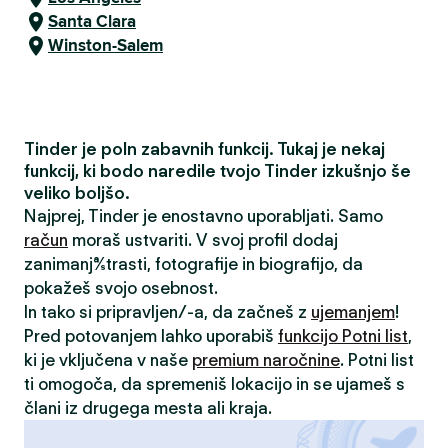
Santa Clara
Winston-Salem
Tinder je poln zabavnih funkcij. Tukaj je nekaj
funkcij, ki bodo naredile tvojo Tinder izkušnjo še
veliko boljšo.
Najprej, Tinder je enostavno uporabljati. Samo
račun
moraš ustvariti. V svoj profil dodaj
zanimanja/strasti, fotografije in biografijo, da
pokažeš svojo osebnost.
In tako si pripravljen/-a, da začneš z
ujemanjem
!
Pred potovanjem lahko uporabiš
funkcijo Potni list
,
ki je vključena v naše
premium naročnine
. Potni list
ti omogoča, da spremeniš lokacijo in se ujameš s
člani iz drugega mesta ali kraja.