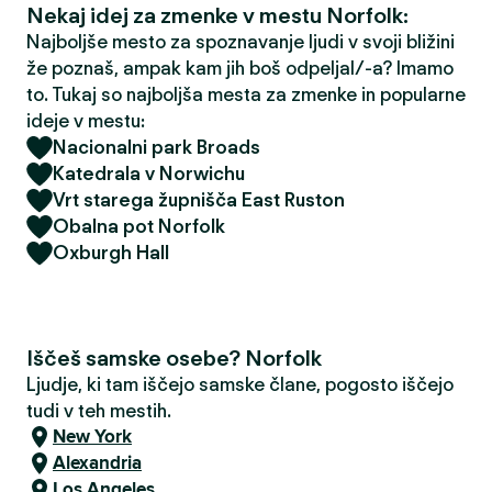
Nekaj idej za zmenke v mestu Norfolk:
Najboljše mesto za spoznavanje ljudi v svoji bližini
že poznaš, ampak kam jih boš odpeljal/-a? Imamo
to. Tukaj so najboljša mesta za zmenke in popularne
ideje v mestu:
Nacionalni park Broads
Katedrala v Norwichu
Vrt starega župnišča East Ruston
Obalna pot Norfolk
Oxburgh Hall
Iščeš samske osebe? Norfolk
Ljudje, ki tam iščejo samske člane, pogosto iščejo
tudi v teh mestih.
New York
Alexandria
Los Angeles