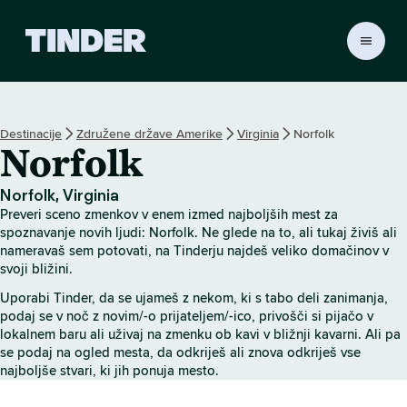
T
i
n
d
e
Destinacije
Združene države Amerike
Virginia
Norfolk
r
Norfolk
:
D
o
Norfolk, Virginia
m
Preveri sceno zmenkov v enem izmed najboljših mest za
o
spoznavanje novih ljudi: Norfolk. Ne glede na to, ali tukaj živiš ali
v
nameravaš sem potovati, na Tinderju najdeš veliko domačinov v
svoji bližini.
Uporabi Tinder, da se ujameš z nekom, ki s tabo deli zanimanja,
podaj se v noč z novim/-o prijateljem/-ico, privošči si pijačo v
lokalnem baru ali uživaj na zmenku ob kavi v bližnji kavarni. Ali pa
se podaj na ogled mesta, da odkriješ ali znova odkriješ vse
najboljše stvari, ki jih ponuja mesto.