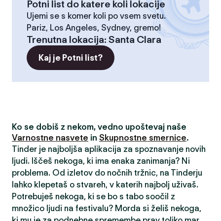
Potni list do katere koli lokacije
Ujemi se s komer koli po vsem svetu.
Pariz, Los Angeles, Sydney, gremo!
Trenutna lokacija
:
Santa Clara
Kaj je Potni list?
Ko se dobiš z nekom, vedno upoštevaj naše
Varnostne nasvete
in
Skupnostne smernice
.
Tinder je najboljša aplikacija za spoznavanje novih
ljudi. Iščeš nekoga, ki ima enaka zanimanja? Ni
problema. Od izletov do nočnih tržnic, na Tinderju
lahko klepetaš o stvareh, v katerih najbolj uživaš.
Potrebuješ nekoga, ki se bo s tabo soočil z
množico ljudi na festivalu? Morda si želiš nekoga,
ki mu je za podnebne spremembe prav toliko mar