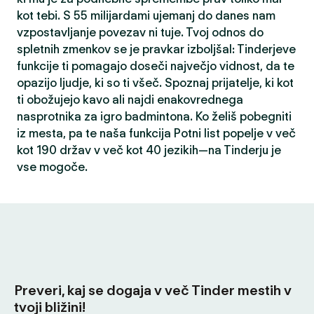
kot tebi. S 55 milijardami ujemanj do danes nam
vzpostavljanje povezav ni tuje. Tvoj odnos do
spletnih zmenkov se je pravkar izboljšal: Tinderjeve
funkcije ti pomagajo doseči največjo vidnost, da te
opazijo ljudje, ki so ti všeč. Spoznaj prijatelje, ki kot
ti obožujejo kavo ali najdi enakovrednega
nasprotnika za igro badmintona. Ko želiš pobegniti
iz mesta, pa te naša funkcija Potni list popelje v več
kot 190 držav v več kot 40 jezikih—na Tinderju je
vse mogoče.
Preveri, kaj se dogaja v več Tinder mestih v
tvoji bližini!