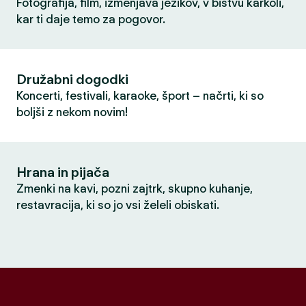
Fotografija, film, izmenjava jezikov, v bistvu karkoli,
kar ti daje temo za pogovor.
Družabni dogodki
Koncerti, festivali, karaoke, šport – načrti, ki so
boljši z nekom novim!
Hrana in pijača
Zmenki na kavi, pozni zajtrk, skupno kuhanje,
restavracija, ki so jo vsi želeli obiskati.