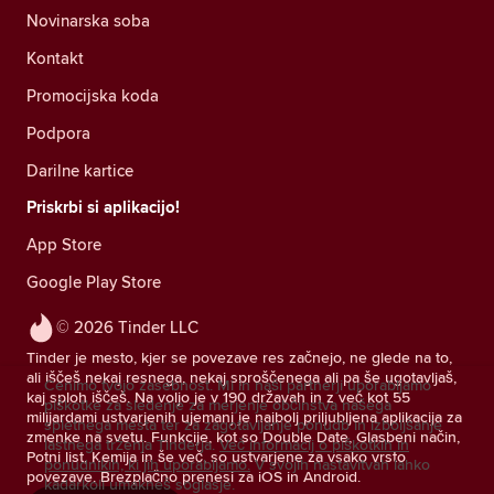
Novinarska soba
Kontakt
Promocijska koda
Podpora
Darilne kartice
Priskrbi si aplikacijo!
App Store
Google Play Store
© 2026 Tinder LLC
Tinder je mesto, kjer se povezave res začnejo, ne glede na to,
ali iščeš nekaj resnega, nekaj sproščenega ali pa še ugotavljaš,
Cenimo tvojo zasebnost. Mi in naši partnerji uporabljamo
kaj sploh iščeš. Na voljo je v 190 državah in z več kot 55
piškotke za sledenje za merjenje občinstva našega
milijardami ustvarjenih ujemanj je najbolj priljubljena aplikacija za
spletnega mesta ter za zagotavljanje ponudb in izboljšanje
zmenke na svetu. Funkcije, kot so Double Date, Glasbeni način,
lastnega trženja Tinderja.
Več informacij o piškotkih in
Potni list, Kemija in še več, so ustvarjene za vsako vrsto
ponudnikih, ki jih uporabljamo.
V svojih nastavitvah lahko
povezave. Brezplačno prenesi za iOS in Android.
kadarkoli umakneš soglasje.