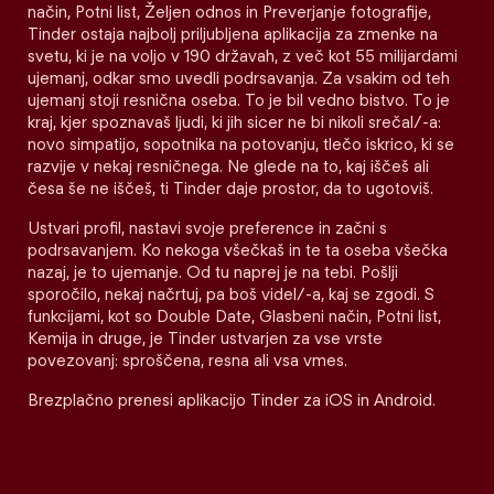
način, Potni list, Željen odnos in Preverjanje fotografije,
Tinder ostaja najbolj priljubljena aplikacija za zmenke na
svetu, ki je na voljo v 190 državah, z več kot 55 milijardami
ujemanj, odkar smo uvedli podrsavanja. Za vsakim od teh
ujemanj stoji resnična oseba. To je bil vedno bistvo. To je
kraj, kjer spoznavaš ljudi, ki jih sicer ne bi nikoli srečal/-a:
novo simpatijo, sopotnika na potovanju, tlečo iskrico, ki se
razvije v nekaj resničnega. Ne glede na to, kaj iščeš ali
česa še ne iščeš, ti Tinder daje prostor, da to ugotoviš.
Ustvari profil, nastavi svoje preference in začni s
podrsavanjem. Ko nekoga všečkaš in te ta oseba všečka
nazaj, je to ujemanje. Od tu naprej je na tebi. Pošlji
sporočilo, nekaj načrtuj, pa boš videl/-a, kaj se zgodi. S
funkcijami, kot so Double Date, Glasbeni način, Potni list,
Kemija in druge, je Tinder ustvarjen za vse vrste
povezovanj: sproščena, resna ali vsa vmes.
Brezplačno prenesi aplikacijo Tinder za iOS in Android.