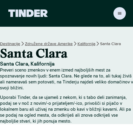
T
i
n
d
e
Destinacije
Združene države Amerike
Kalifornija
Santa Clara
r
Santa Clara
:
D
o
Santa Clara, Kalifornija
m
Preveri sceno zmenkov v enem izmed najboljših mest za
o
spoznavanje novih ljudi: Santa Clara. Ne glede na to, ali tukaj živiš
v
ali nameravaš sem potovati, na Tinderju najdeš veliko domačinov v
svoji bližini.
Uporabi Tinder, da se ujameš z nekom, ki s tabo deli zanimanja,
podaj se v noč z novim/-o prijateljem/-ico, privošči si pijačo v
lokalnem baru ali uživaj na zmenku ob kavi v bližnji kavarni. Ali pa
se podaj na ogled mesta, da odkriješ ali znova odkriješ vse
najboljše stvari, ki jih ponuja mesto.