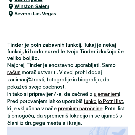
Winston-Salem
Severni Las Vegas
Tinder je poln zabavnih funkcij. Tukaj je nekaj
funkcij, ki bodo naredile tvojo Tinder izkušnjo še
veliko boljšo.
Najprej, Tinder je enostavno uporabljati. Samo
račun
moraš ustvariti. V svoj profil dodaj
zanimanja/strasti, fotografije in biografijo, da
pokažeš svojo osebnost.
In tako si pripravljen/-a, da začneš z
ujemanjem
!
Pred potovanjem lahko uporabiš
funkcijo Potni list
,
ki je vključena v naše
premium naročnine
. Potni list
ti omogoča, da spremeniš lokacijo in se ujameš s
člani iz drugega mesta ali kraja.