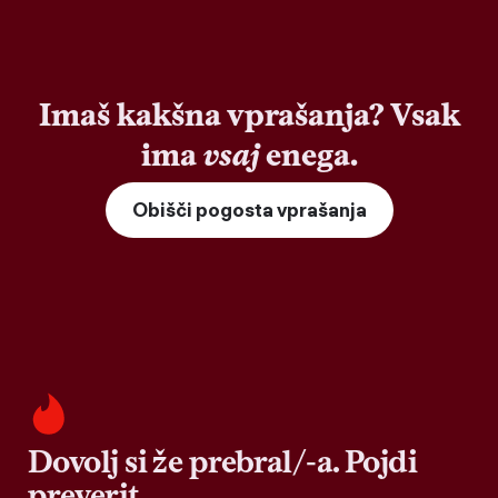
Imaš kakšna vprašanja? Vsak
ima
vsaj
enega.
Obišči pogosta vprašanja
Dovolj si že prebral/-a. Pojdi
preverit.