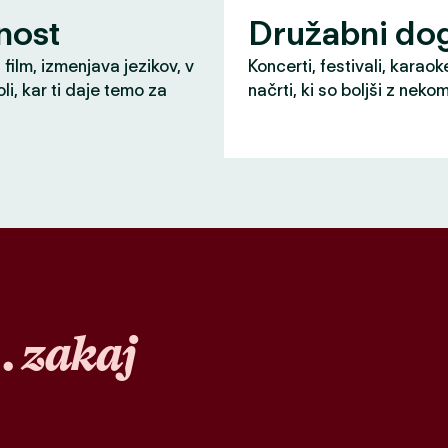
nost
Družabni do
 film, izmenjava jezikov, v
Koncerti, festivali, karaok
li, kar ti daje temo za
načrti, ki so boljši z neko
…
zakaj