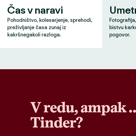
Čas v naravi
Umet
Pohodništvo, kolesarjenje, sprehodi,
Fotografija,
preživljanje časa zunaj iz
bistvu karko
kakršnegakoli razloga.
pogovor.
V redu, ampak 
Tinder?