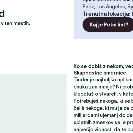
Pariz, Los Angeles, S
id
Trenutna lokacija
:
 v teh mestih.
Kaj je Potni list?
Ko se dobiš z nekom, v
Skupnostne smernice
.
Tinder je najboljša aplika
enaka zanimanja? Ni probl
klepetaš o stvareh, v kater
Potrebuješ nekoga, ki se b
želiš nekoga, ki mu je za
milijardami ujemanj do da
spletnih zmenkov se je pr
največjo vidnost, da te opaz