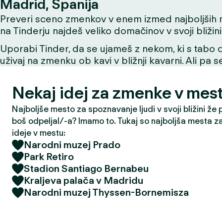
Madrid, Španija
Preveri sceno zmenkov v enem izmed najboljših mes
na Tinderju najdeš veliko domačinov v svoji bližini
Uporabi Tinder, da se ujameš z nekom, ki s tabo de
uživaj na zmenku ob kavi v bližnji kavarni. Ali pa 
Nekaj idej za zmenke v mes
Najboljše mesto za spoznavanje ljudi v svoji bližini že
boš odpeljal/-a? Imamo to. Tukaj so najboljša mesta z
ideje v mestu:
Narodni muzej Prado
Park Retiro
Stadion Santiago Bernabeu
Kraljeva palača v Madridu
Narodni muzej Thyssen-Bornemisza