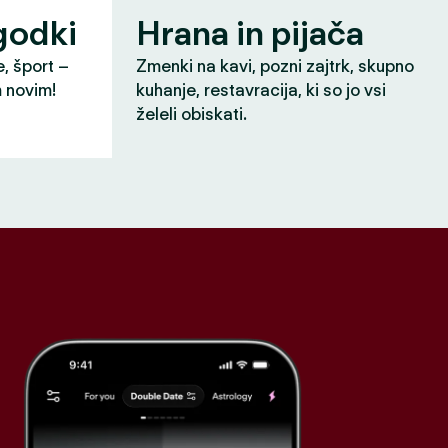
godki
Hrana in pijača
e, šport –
Zmenki na kavi, pozni zajtrk, skupno
m novim!
kuhanje, restavracija, ki so jo vsi
želeli obiskati.