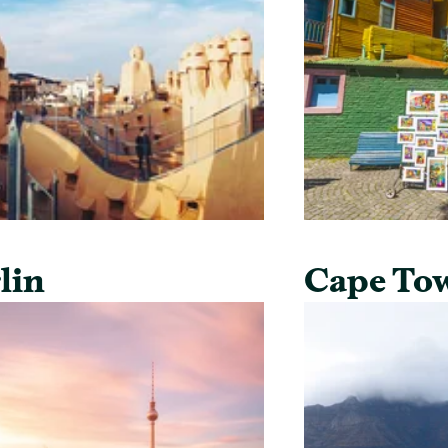
lin
Cape To