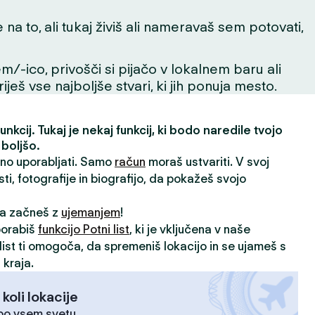
 to, ali tukaj živiš ali nameravaš sem potovati,
m/-ico, privošči si pijačo v lokalnem baru ali
ješ vse najboljše stvari, ki jih ponuja mesto.
nkcij. Tukaj je nekaj funkcij, ki bodo naredile tvojo
 boljšo.
vno uporabljati. Samo
račun
moraš ustvariti. V svoj
sti, fotografije in biografijo, da pokažeš svojo
 da začneš z
ujemanjem
!
porabiš
funkcijo Potni list
, ki je vključena v naše
i list ti omogoča, da spremeniš lokacijo in se ujameš s
 kraja.
 koli lokacije
 po vsem svetu.