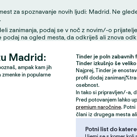
t za spoznavanje novih ljudi: Madrid. Ne glede na
.
li zanimanja, podaj se v noč z novim/-o prijatelje
se podaj na ogled mesta, da odkriješ ali znova odkri
tu Madrid:
Tinder je poln zabavnih fu
Tinder izkušnjo še veliko
 poznaš, ampak kam jih
Najprej, Tinder je enosta
a zmenke in popularne
profil dodaj zanimanja/stra
osebnost.
In tako si pripravljen/-a,
Pred potovanjem lahko u
premium naročnine
. Potn
člani iz drugega mesta ali
Potni list do katere
Ujemi se s komer koli