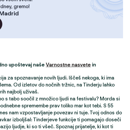
ydney, gremo!
Madrid
edno upoštevaj naše
Varnostne nasvete
in
cija za spoznavanje novih ljudi. Iščeš nekoga, ki ima
ema. Od izletov do nočnih tržnic, na Tinderju lahko
ih najbolj uživaš.
o s tabo soočil z množico ljudi na festivalu? Morda si
 podnebne spremembe prav toliko mar kot tebi. S 55
nes nam vzpostavljanje povezav ni tuje. Tvoj odnos do
avkar izboljšal: Tinderjeve funkcije ti pomagajo doseči
ijo ljudje, ki so ti všeč. Spoznaj prijatelje, ki kot ti