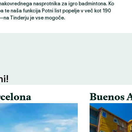
 enakovrednega nasprotnika za igro badmintona. Ko
a te naša funkcija Potni list popelje v več kot 190
h—na Tinderju je vse mogoče.
ni!
celona
Buenos A