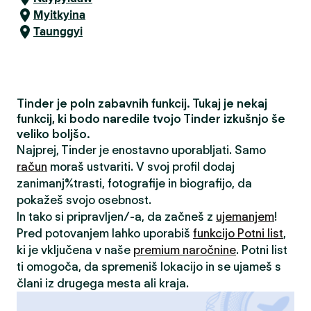
Myitkyina
Taunggyi
Tinder je poln zabavnih funkcij. Tukaj je nekaj
funkcij, ki bodo naredile tvojo Tinder izkušnjo še
veliko boljšo.
Najprej, Tinder je enostavno uporabljati. Samo
račun
moraš ustvariti. V svoj profil dodaj
zanimanja/strasti, fotografije in biografijo, da
pokažeš svojo osebnost.
In tako si pripravljen/-a, da začneš z
ujemanjem
!
Pred potovanjem lahko uporabiš
funkcijo Potni list
,
ki je vključena v naše
premium naročnine
. Potni list
ti omogoča, da spremeniš lokacijo in se ujameš s
člani iz drugega mesta ali kraja.