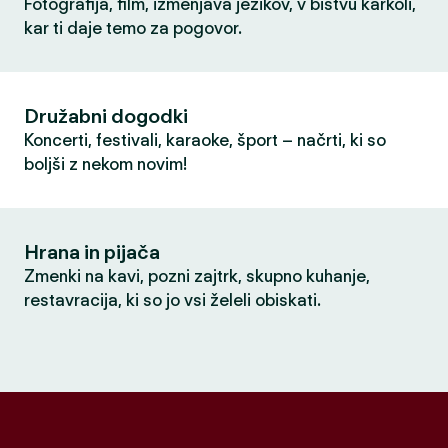
Fotografija, film, izmenjava jezikov, v bistvu karkoli,
kar ti daje temo za pogovor.
Družabni dogodki
Koncerti, festivali, karaoke, šport – načrti, ki so
boljši z nekom novim!
Hrana in pijača
Zmenki na kavi, pozni zajtrk, skupno kuhanje,
restavracija, ki so jo vsi želeli obiskati.