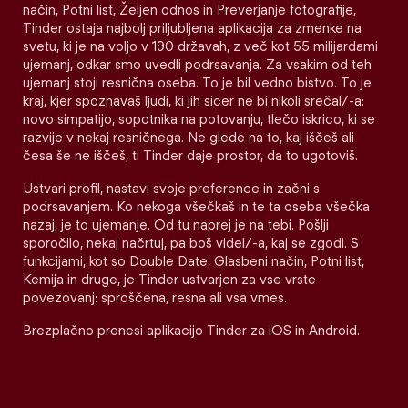
način, Potni list, Željen odnos in Preverjanje fotografije,
Tinder ostaja najbolj priljubljena aplikacija za zmenke na
svetu, ki je na voljo v 190 državah, z več kot 55 milijardami
ujemanj, odkar smo uvedli podrsavanja. Za vsakim od teh
ujemanj stoji resnična oseba. To je bil vedno bistvo. To je
kraj, kjer spoznavaš ljudi, ki jih sicer ne bi nikoli srečal/-a:
novo simpatijo, sopotnika na potovanju, tlečo iskrico, ki se
razvije v nekaj resničnega. Ne glede na to, kaj iščeš ali
česa še ne iščeš, ti Tinder daje prostor, da to ugotoviš.
Ustvari profil, nastavi svoje preference in začni s
podrsavanjem. Ko nekoga všečkaš in te ta oseba všečka
nazaj, je to ujemanje. Od tu naprej je na tebi. Pošlji
sporočilo, nekaj načrtuj, pa boš videl/-a, kaj se zgodi. S
funkcijami, kot so Double Date, Glasbeni način, Potni list,
Kemija in druge, je Tinder ustvarjen za vse vrste
povezovanj: sproščena, resna ali vsa vmes.
Brezplačno prenesi aplikacijo Tinder za iOS in Android.