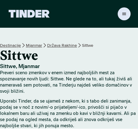
T
i
n
d
e
Destinacije
Mjanmar
Država Rakhine
Sittwe
r
Sittwe
:
D
o
Sittwe, Mjanmar
m
Preveri sceno zmenkov v enem izmed najboljših mest za
o
spoznavanje novih ljudi: Sittwe. Ne glede na to, ali tukaj živiš ali
v
nameravaš sem potovati, na Tinderju najdeš veliko domačinov v
svoji bližini.
Uporabi Tinder, da se ujameš z nekom, ki s tabo deli zanimanja,
podaj se v noč z novim/-o prijateljem/-ico, privošči si pijačo v
lokalnem baru ali uživaj na zmenku ob kavi v bližnji kavarni. Ali pa
se podaj na ogled mesta, da odkriješ ali znova odkriješ vse
najboljše stvari, ki jih ponuja mesto.