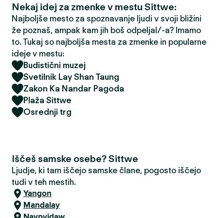
Nekaj idej za zmenke v mestu Sittwe:
Najboljše mesto za spoznavanje ljudi v svoji bližini
že poznaš, ampak kam jih boš odpeljal/-a? Imamo
to. Tukaj so najboljša mesta za zmenke in popularne
ideje v mestu:
Budistični muzej
Svetilnik Lay Shan Taung
Zakon Ka Nandar Pagoda
Plaža Sittwe
Osrednji trg
Iščeš samske osebe? Sittwe
Ljudje, ki tam iščejo samske člane, pogosto iščejo
tudi v teh mestih.
Yangon
Mandalay
Naypyidaw