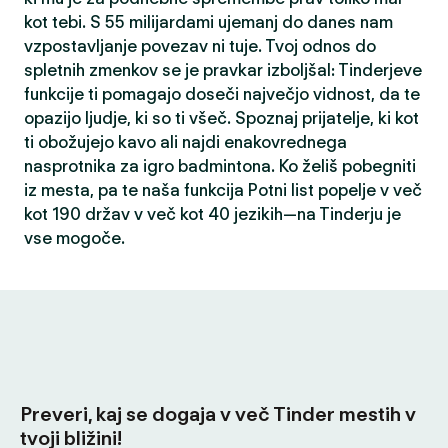
kot tebi. S 55 milijardami ujemanj do danes nam
vzpostavljanje povezav ni tuje. Tvoj odnos do
spletnih zmenkov se je pravkar izboljšal: Tinderjeve
funkcije ti pomagajo doseči največjo vidnost, da te
opazijo ljudje, ki so ti všeč. Spoznaj prijatelje, ki kot
ti obožujejo kavo ali najdi enakovrednega
nasprotnika za igro badmintona. Ko želiš pobegniti
iz mesta, pa te naša funkcija Potni list popelje v več
kot 190 držav v več kot 40 jezikih—na Tinderju je
vse mogoče.
Preveri, kaj se dogaja v več Tinder mestih v
tvoji bližini!