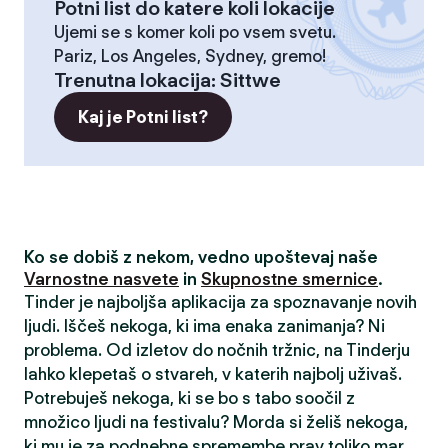
Potni list do katere koli lokacije
Ujemi se s komer koli po vsem svetu.
Pariz, Los Angeles, Sydney, gremo!
Trenutna lokacija
:
Sittwe
Kaj je Potni list?
Ko se dobiš z nekom, vedno upoštevaj naše
Varnostne nasvete
in
Skupnostne smernice
.
Tinder je najboljša aplikacija za spoznavanje novih
ljudi. Iščeš nekoga, ki ima enaka zanimanja? Ni
problema. Od izletov do nočnih tržnic, na Tinderju
lahko klepetaš o stvareh, v katerih najbolj uživaš.
Potrebuješ nekoga, ki se bo s tabo soočil z
množico ljudi na festivalu? Morda si želiš nekoga,
ki mu je za podnebne spremembe prav toliko mar