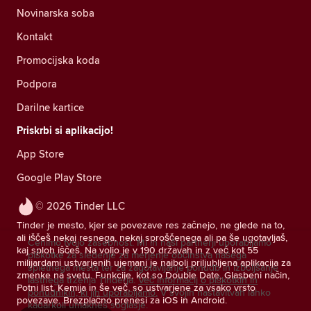
Novinarska soba
Kontakt
Promocijska koda
Podpora
Darilne kartice
Priskrbi si aplikacijo!
App Store
Google Play Store
© 2026 Tinder LLC
Tinder je mesto, kjer se povezave res začnejo, ne glede na to,
ali iščeš nekaj resnega, nekaj sproščenega ali pa še ugotavljaš,
Cenimo tvojo zasebnost. Mi in naši partnerji uporabljamo
kaj sploh iščeš. Na voljo je v 190 državah in z več kot 55
piškotke za sledenje za merjenje občinstva našega
milijardami ustvarjenih ujemanj je najbolj priljubljena aplikacija za
spletnega mesta ter za zagotavljanje ponudb in izboljšanje
zmenke na svetu. Funkcije, kot so Double Date, Glasbeni način,
lastnega trženja Tinderja.
Več informacij o piškotkih in
Potni list, Kemija in še več, so ustvarjene za vsako vrsto
ponudnikih, ki jih uporabljamo.
V svojih nastavitvah lahko
povezave. Brezplačno prenesi za iOS in Android.
kadarkoli umakneš soglasje.