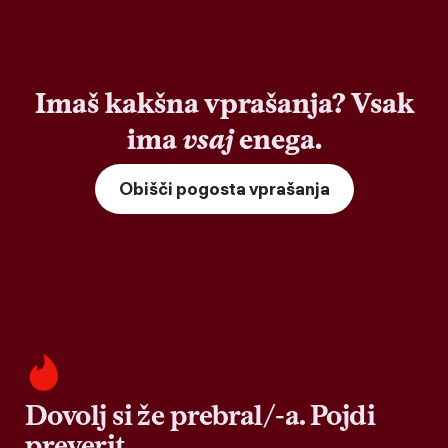
Imaš kakšna vprašanja? Vsak
ima
vsaj
enega.
Obišči pogosta vprašanja
Dovolj si že prebral/-a. Pojdi
preverit.