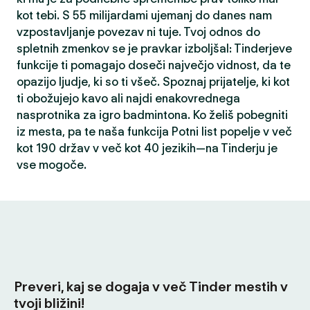
kot tebi. S 55 milijardami ujemanj do danes nam
vzpostavljanje povezav ni tuje. Tvoj odnos do
spletnih zmenkov se je pravkar izboljšal: Tinderjeve
funkcije ti pomagajo doseči največjo vidnost, da te
opazijo ljudje, ki so ti všeč. Spoznaj prijatelje, ki kot
ti obožujejo kavo ali najdi enakovrednega
nasprotnika za igro badmintona. Ko želiš pobegniti
iz mesta, pa te naša funkcija Potni list popelje v več
kot 190 držav v več kot 40 jezikih—na Tinderju je
vse mogoče.
Preveri, kaj se dogaja v več Tinder mestih v
tvoji bližini!