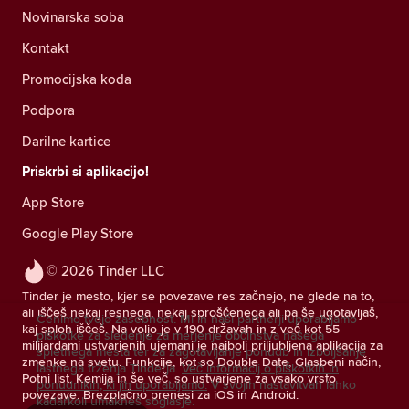
Novinarska soba
Kontakt
Promocijska koda
Podpora
Darilne kartice
Priskrbi si aplikacijo!
App Store
Google Play Store
© 2026 Tinder LLC
Tinder je mesto, kjer se povezave res začnejo, ne glede na to,
ali iščeš nekaj resnega, nekaj sproščenega ali pa še ugotavljaš,
Cenimo tvojo zasebnost. Mi in naši partnerji uporabljamo
kaj sploh iščeš. Na voljo je v 190 državah in z več kot 55
piškotke za sledenje za merjenje občinstva našega
milijardami ustvarjenih ujemanj je najbolj priljubljena aplikacija za
spletnega mesta ter za zagotavljanje ponudb in izboljšanje
zmenke na svetu. Funkcije, kot so Double Date, Glasbeni način,
lastnega trženja Tinderja.
Več informacij o piškotkih in
Potni list, Kemija in še več, so ustvarjene za vsako vrsto
ponudnikih, ki jih uporabljamo.
V svojih nastavitvah lahko
povezave. Brezplačno prenesi za iOS in Android.
kadarkoli umakneš soglasje.