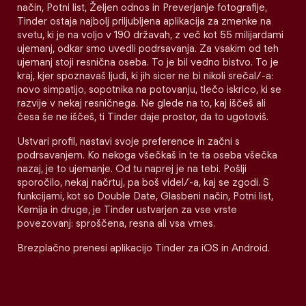
način, Potni list, Željen odnos in Preverjanje fotografije,
Tinder ostaja najbolj priljubljena aplikacija za zmenke na
svetu, ki je na voljo v 190 državah, z več kot 55 milijardami
ujemanj, odkar smo uvedli podrsavanja. Za vsakim od teh
ujemanj stoji resnična oseba. To je bil vedno bistvo. To je
kraj, kjer spoznavaš ljudi, ki jih sicer ne bi nikoli srečal/-a:
novo simpatijo, sopotnika na potovanju, tlečo iskrico, ki se
razvije v nekaj resničnega. Ne glede na to, kaj iščeš ali
česa še ne iščeš, ti Tinder daje prostor, da to ugotoviš.
Ustvari profil, nastavi svoje preference in začni s
podrsavanjem. Ko nekoga všečkaš in te ta oseba všečka
nazaj, je to ujemanje. Od tu naprej je na tebi. Pošlji
sporočilo, nekaj načrtuj, pa boš videl/-a, kaj se zgodi. S
funkcijami, kot so Double Date, Glasbeni način, Potni list,
Kemija in druge, je Tinder ustvarjen za vse vrste
povezovanj: sproščena, resna ali vsa vmes.
Brezplačno prenesi aplikacijo Tinder za iOS in Android.