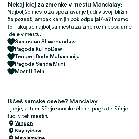
Nekaj idej za zmenke v mestu Mandalay:
Najboljše mesto za spoznavanje ljudi v svoji bližini
že poznaš, ampak kam jih boš odpeljal/-a? Imamo
to. Tukaj so najboljša mesta za zmenke in popularne
ideje v mestu:
Samostan Shwenandaw
Pagoda KuThoDaw
Tempelj Bude Mahamunija
Pagoda Sanda Muni
Most U Bein
Iščeš samske osebe? Mandalay
Ljudje, ki tam iščejo samske člane, pogosto iščejo
tudi v teh mestih.
Yangon
Naypyidaw
Mawlamyine