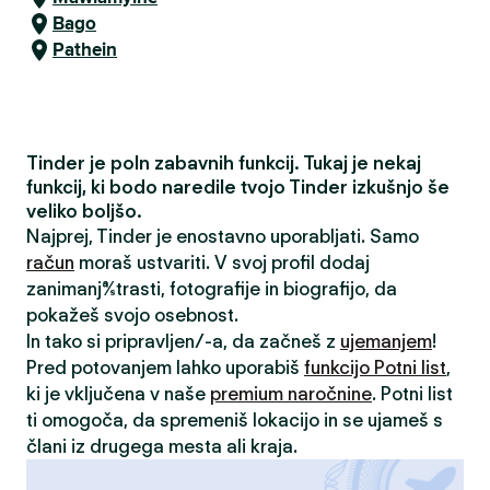
Bago
Pathein
Tinder je poln zabavnih funkcij. Tukaj je nekaj
funkcij, ki bodo naredile tvojo Tinder izkušnjo še
veliko boljšo.
Najprej, Tinder je enostavno uporabljati. Samo
račun
moraš ustvariti. V svoj profil dodaj
zanimanja/strasti, fotografije in biografijo, da
pokažeš svojo osebnost.
In tako si pripravljen/-a, da začneš z
ujemanjem
!
Pred potovanjem lahko uporabiš
funkcijo Potni list
,
ki je vključena v naše
premium naročnine
. Potni list
ti omogoča, da spremeniš lokacijo in se ujameš s
člani iz drugega mesta ali kraja.