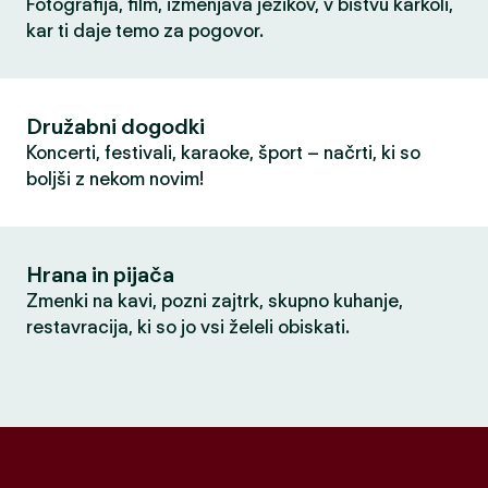
Fotografija, film, izmenjava jezikov, v bistvu karkoli,
kar ti daje temo za pogovor.
Družabni dogodki
Koncerti, festivali, karaoke, šport – načrti, ki so
boljši z nekom novim!
Hrana in pijača
Zmenki na kavi, pozni zajtrk, skupno kuhanje,
restavracija, ki so jo vsi želeli obiskati.