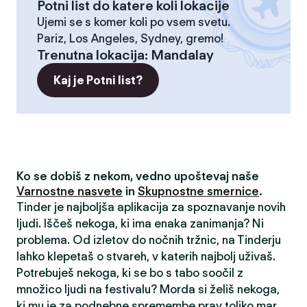
Potni list do katere koli lokacije
Ujemi se s komer koli po vsem svetu.
Pariz, Los Angeles, Sydney, gremo!
Trenutna lokacija
:
Mandalay
Kaj je Potni list?
Ko se dobiš z nekom, vedno upoštevaj naše
Varnostne nasvete
in
Skupnostne smernice
.
Tinder je najboljša aplikacija za spoznavanje novih
ljudi. Iščeš nekoga, ki ima enaka zanimanja? Ni
problema. Od izletov do nočnih tržnic, na Tinderju
lahko klepetaš o stvareh, v katerih najbolj uživaš.
Potrebuješ nekoga, ki se bo s tabo soočil z
množico ljudi na festivalu? Morda si želiš nekoga,
ki mu je za podnebne spremembe prav toliko mar