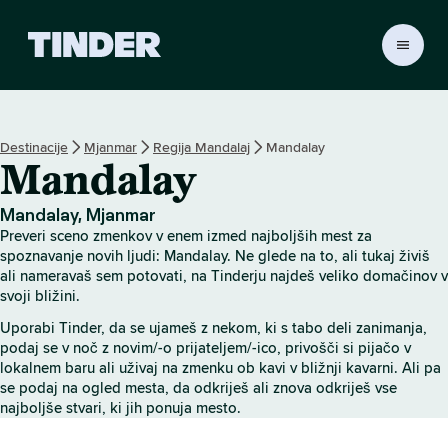
T
i
n
d
e
Destinacije
Mjanmar
Regija Mandalaj
Mandalay
r
Mandalay
:
D
o
Mandalay, Mjanmar
m
Preveri sceno zmenkov v enem izmed najboljših mest za
o
spoznavanje novih ljudi: Mandalay. Ne glede na to, ali tukaj živiš
v
ali nameravaš sem potovati, na Tinderju najdeš veliko domačinov v
svoji bližini.
Uporabi Tinder, da se ujameš z nekom, ki s tabo deli zanimanja,
podaj se v noč z novim/-o prijateljem/-ico, privošči si pijačo v
lokalnem baru ali uživaj na zmenku ob kavi v bližnji kavarni. Ali pa
se podaj na ogled mesta, da odkriješ ali znova odkriješ vse
najboljše stvari, ki jih ponuja mesto.