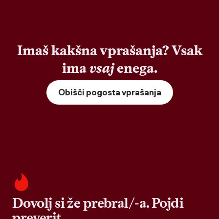
Imaš kakšna vprašanja? Vsak
ima
vsaj
enega.
Obišči pogosta vprašanja
Dovolj si že prebral/-a. Pojdi
preverit.