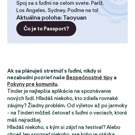
Spoj sa s ľuďmi na celom svete. Paríž.
Los Angeles. Sydney. Poďme na to!
Aktuálna poloha
:
Taoyuan
Čo je to Passport?
Ak sa plánuješ stretnúť s ľuďmi, nikdy si
nezabudni pozrieť naše
Bezpečnostné tipy
a
Pokyny pre komunitu
.
Tinder je najlepšia aplikácia na spoznávanie
nových ľudí. Hľadáš niekoho, kto zdieľa rovnaké
záujmy? Žiadny problém. Od výletov až po jarmoky
- na Tinderi môžeš četovať s ľuďmi o veciach, ktoré
máš najradšej.
Hľadáš niekoho, s kým si zájsť na festival? Alebo
chceš len spoznať niekoho, pre koho je otázka