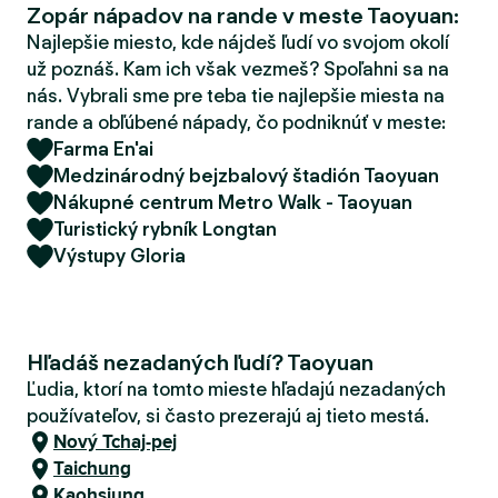
Zopár nápadov na rande v meste Taoyuan:
d
e
Najlepšie miesto, kde nájdeš ľudí vo svojom okolí
r
už poznáš. Kam ich však vezmeš? Spoľahni sa na
nás. Vybrali sme pre teba tie najlepšie miesta na
rande a obľúbené nápady, čo podniknúť v meste:
Farma En'ai
Medzinárodný bejzbalový štadión Taoyuan
Nákupné centrum Metro Walk - Taoyuan
Turistický rybník Longtan
Výstupy Gloria
Hľadáš nezadaných ľudí? Taoyuan
Ľudia, ktorí na tomto mieste hľadajú nezadaných
používateľov, si často prezerajú aj tieto mestá.
Nový Tchaj-pej
Taichung
Kaohsiung