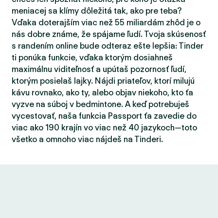
meniacej sa klímy dôležitá tak, ako pre teba?
Vďaka doterajším viac než 55 miliardám zhôd je o
nás dobre známe, že spájame ľudí. Tvoja skúsenosť
s randením online bude odteraz ešte lepšia: Tinder
ti ponúka funkcie, vďaka ktorým dosiahneš
maximálnu viditeľnosť a upútaš pozornosť ľudí,
ktorým posielaš lajky. Nájdi priateľov, ktorí milujú
kávu rovnako, ako ty, alebo objav niekoho, kto ťa
vyzve na súboj v bedmintone. A keď potrebuješ
vycestovať, naša funkcia Passport ťa zavedie do
viac ako 190 krajín vo viac než 40 jazykoch—toto
všetko a omnoho viac nájdeš na Tinderi.