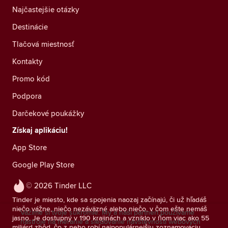
Najčastejšie otázky
Destinácie
Tlačová miestnosť
Kontakty
Promo kód
Podpora
Darčekové poukážky
Získaj aplikáciu!
App Store
Google Play Store
© 2026 Tinder LLC
Tinder je miesto, kde sa spojenia naozaj začínajú, či už hľadáš
niečo vážne, niečo nezáväzné alebo niečo, v čom ešte nemáš
Vážime si tvoje súkromie. My a naši partneri používame
jasno. Je dostupný v 190 krajinách a vzniklo v ňom viac ako 55
nástroje na meranie a sledovanie návštevnosti webových
miliárd zhôd, čo z neho robí najpopulárnejšiu zoznamovaciu