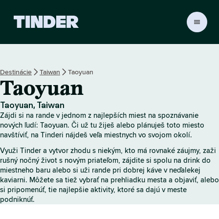
D
o
m
o
v
Destinácie
Taiwan
Taoyuan
s
Taoyuan
k
á
o
Taoyuan, Taiwan
b
Zájdi si na rande v jednom z najlepších miest na spoznávanie
r
nových ľudí: Taoyuan. Či už tu žiješ alebo plánuješ toto miesto
a
navštíviť, na Tinderi nájdeš veľa miestnych vo svojom okolí.
z
Využi Tinder a vytvor zhodu s niekým, kto má rovnaké záujmy, zaži
o
rušný nočný život s novým priateľom, zájdite si spolu na drink do
v
miestneho baru alebo si uži rande pri dobrej káve v neďalekej
k
kaviarni. Môžete sa tiež vybrať na prehliadku mesta a objaviť, alebo
a
si pripomenúť, tie najlepšie aktivity, ktoré sa dajú v meste
T
podniknúť.
i
n