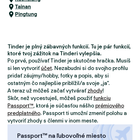
Tainan
Pingtung
Tinder je plný zábavných funkcií. Tu je pár funkcií,
ktoré tvoj zážitok na Tinderi vylepšia.
Po prvé, používať Tinder je skutočne hračka. Musíš
si len vytvoriť
účet
. Nezabudni si do svojho profilu
pridať záujmy/hobby, fotky a popis, aby si
ostatným čo najlepšie priblížil/a svoje „ja“.
A teraz už môžeš začať vytvárať
zhody
!
Skôr, než vycestuješ, môžeš použiť
funkciu
Passport™
, ktorá je súčasťou nášho
prémiového
predplatného
. Passport ti umožní zmeniť polohu a
vytvoriť zhody s členmi v inom meste.
Passport™ na ľubovoľné miesto