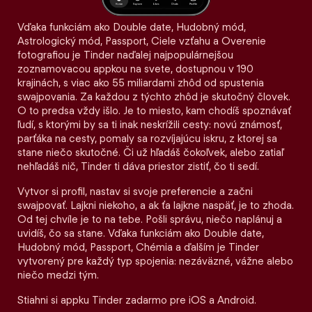
Vďaka funkciám ako Double date, Hudobný mód,
Astrologický mód, Passport, Ciele vzťahu a Overenie
fotografiou je Tinder naďalej najpopulárnejšou
zoznamovacou appkou na svete, dostupnou v 190
krajinách, s viac ako 55 miliardami zhôd od spustenia
swajpovania. Za každou z týchto zhôd je skutočný človek.
O to predsa vždy išlo. Je to miesto, kam chodíš spoznávať
ľudí, s ktorými by sa ti inak neskrížili cesty: novú známosť,
parťáka na cesty, pomaly sa rozvíjajúcu iskru, z ktorej sa
stane niečo skutočné. Či už hľadáš čokoľvek, alebo zatiaľ
nehľadáš nič, Tinder ti dáva priestor zistiť, čo ti sedí.
Vytvor si profil, nastav si svoje preferencie a začni
swajpovať. Lajkni niekoho, a ak ťa lajkne naspäť, je to zhoda.
Od tej chvíle je to na tebe. Pošli správu, niečo naplánuj a
uvidíš, čo sa stane. Vďaka funkciám ako Double date,
Hudobný mód, Passport, Chémia a ďalším je Tinder
vytvorený pre každý typ spojenia: nezáväzné, vážne alebo
niečo medzi tým.
Stiahni si appku Tinder zadarmo pre iOS a Android.