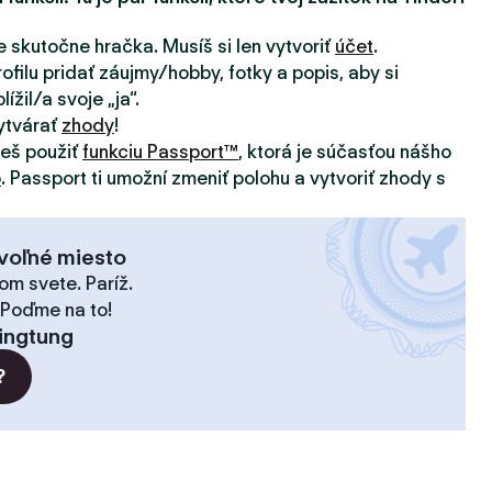
e skutočne hračka. Musíš si len vytvoriť
účet
.
ofilu pridať záujmy/hobby, fotky a popis, aby si
ížil/a svoje „ja“.
ytvárať
zhody
!
žeš použiť
funkciu Passport™
, ktorá je súčasťou nášho
o
. Passport ti umožní zmeniť polohu a vytvoriť zhody s
voľné miesto
om svete. Paríž.
 Poďme na to!
ingtung
?