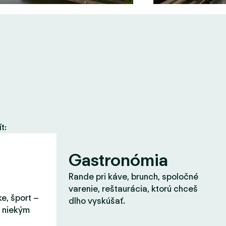
t:
Gastronómia
Rande pri káve, brunch, spoločné
varenie, reštaurácia, ktorú chceš
ke, šport –
dlho vyskúšať.
s niekým