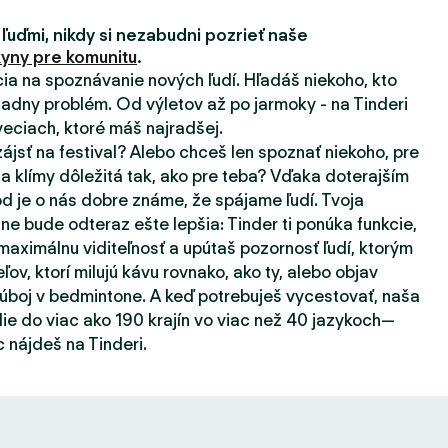
 ľuďmi, nikdy si nezabudni pozrieť naše
yny pre komunitu
.
ácia na spoznávanie nových ľudí. Hľadáš niekoho, kto
adny problém. Od výletov až po jarmoky - na Tinderi
eciach, ktoré máš najradšej.
zájsť na festival? Alebo chceš len spoznať niekoho, pre
a klímy dôležitá tak, ako pre teba? Vďaka doterajším
d je o nás dobre známe, že spájame ľudí. Tvoja
ne bude odteraz ešte lepšia: Tinder ti ponúka funkcie,
aximálnu viditeľnosť a upútaš pozornosť ľudí, ktorým
eľov, ktorí milujú kávu rovnako, ako ty, alebo objav
súboj v bedmintone. A keď potrebuješ vycestovať, naša
ie do viac ako 190 krajín vo viac než 40 jazykoch—
 nájdeš na Tinderi.