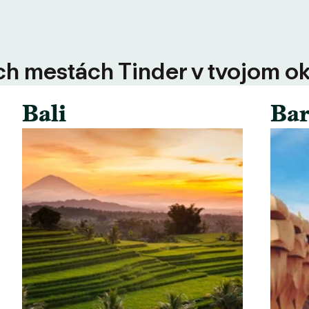
ších mestách Tinder v tvojom ok
Bali
Bar