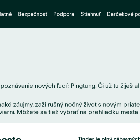
latné
Bezpečnosť
Podpora
Stiahnuť
Darčekové p
poznávanie nových ľudí: Pingtung. Či už tu žiješ al
aké záujmy, zaži rušný nočný život s novým priate
iarni. Môžete sa tiež vybrať na prehliadku mesta a
meste
Tinder je plný zábavných f