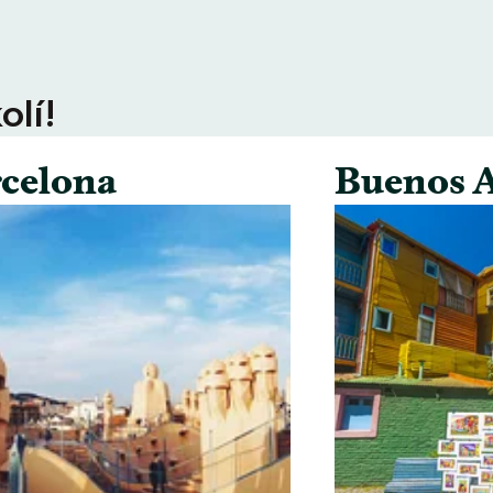
olí!
celona
Buenos A