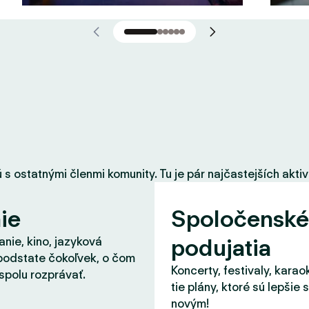
 ostatnými členmi komunity. Tu je pár najčastejších aktiví
ie
Spoločenské
podujatia
nie, kino, jazyková
podstate čokoľvek, o čom
Koncerty, festivaly, karao
spolu rozprávať.
tie plány, ktoré sú lepšie 
novým!