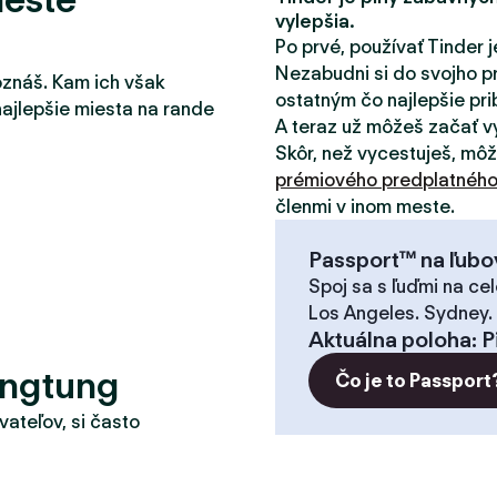
vylepšia.
Po prvé, používať Tinder j
Nezabudni si do svojho pr
oznáš. Kam ich však
ostatným čo najlepšie pribl
najlepšie miesta na rande
A teraz už môžeš začať v
Skôr, než vycestuješ, mô
prémiového predplatnéh
členmi v inom meste.
Passport™ na ľubo
Spoj sa s ľuďmi na cel
Los Angeles. Sydney.
Aktuálna poloha
:
P
ingtung
Čo je to Passport
vateľov, si často