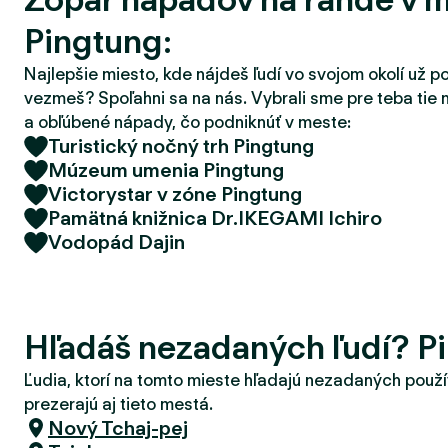
d
Pingtung:
e
r
Najlepšie miesto, kde nájdeš ľudí vo svojom okolí už p
vezmeš? Spoľahni sa na nás. Vybrali sme pre teba tie 
a obľúbené nápady, čo podniknúť v meste:
Turistický nočný trh Pingtung
Múzeum umenia Pingtung
Victorystar v zóne Pingtung
Pamätná knižnica Dr.IKEGAMI Ichiro
Vodopád Dajin
Hľadáš nezadaných ľudí? P
Ľudia, ktorí na tomto mieste hľadajú nezadaných použí
prezerajú aj tieto mestá.
Nový Tchaj-pej