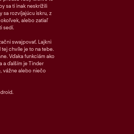
 sa ti inak neskrížili
sa rozvíjajúcu iskru, z
čokoľvek, alebo zatiaľ
i sedí.
 začni swajpovať. Lajkni
tej chvíle je to na tebe.
stane. Vďaka funkciám ako
 a ďalším je Tinder
, vážne alebo niečo
droid.