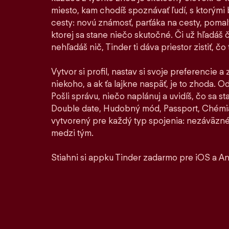
miesto, kam chodíš spoznávať ľudí, s ktorými by
cesty: novú známosť, parťáka na cesty, pomaly 
ktorej sa stane niečo skutočné. Či už hľadáš 
nehľadáš nič, Tinder ti dáva priestor zistiť, čo t
Vytvor si profil, nastav si svoje preferencie a
niekoho, a ak ťa lajkne naspäť, je to zhoda. Od 
Pošli správu, niečo naplánuj a uvidíš, čo sa 
Double date, Hudobný mód, Passport, Chémia
vytvorený pre každý typ spojenia: nezáväzné
medzi tým.
Stiahni si appku Tinder zadarmo pre iOS a An