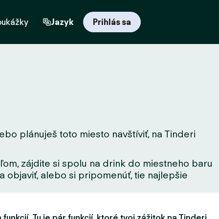
oukážky
Jazyk
Prihlás sa
ebo plánuješ toto miesto navštíviť, na Tinderi
ľom, zájdite si spolu na drink do miestneho baru
 objaviť, alebo si pripomenúť, tie najlepšie
unkcií. Tu je pár funkcií, ktoré tvoj zážitok na Tinderi