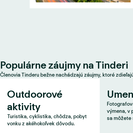
Populárne záujmy na Tinderi
Členovia Tinderu bežne nachádzajú záujmy, ktoré zdieľajú s
Outdoorové
Umen
aktivity
Fotografova
výmena, v 
Turistika, cyklistika, chôdza, pobyt
sa môžete 
vonku z akéhokoľvek dôvodu.