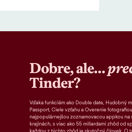
Dobre, ale…
pre
Tinder?
Vďaka funkciám ako Double date, Hudobný m
Passport, Ciele vzťahu a Overenie fotografiou
najpopulárnejšou zoznamovacou appkou na s
krajinách, s viac ako 55 miliardami zhôd od 
každou z týchto zhôd je skutočný človek. O to