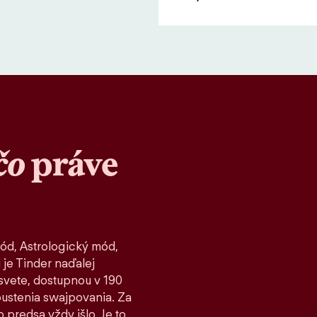
čo
práve
ód, Astrologický mód,
 je Tinder naďalej
vete, dostupnou v 190
spustenia swajpovania. Za
 predsa vždy išlo. Je to