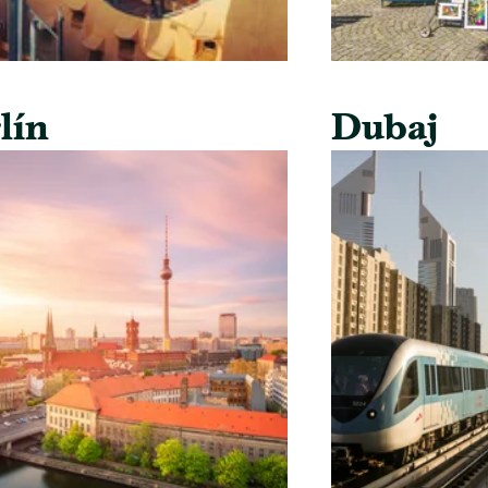
lín
Dubaj