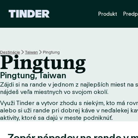
D
Produkt
Predp
o
m
o
v
s
k
Destinácie
Taiwan
Pingtung
Pingtung
á
o
b
Pingtung, Taiwan
r
Zájdi si na rande v jednom z najlepších miest na s
a
z
nájdeš veľa miestnych vo svojom okolí.
o
Využi Tinder a vytvor zhodu s niekým, kto má rovn
v
alebo si uži rande pri dobrej káve v neďalekej kav
k
a
aktivity, ktoré sa dajú v meste podniknúť.
T
i
Zopár nápadov na rande v 
n