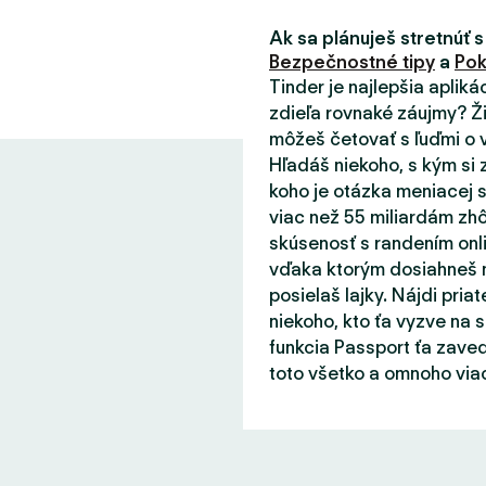
Ak sa plánuješ stretnúť s
Bezpečnostné tipy
a
Pok
Tinder je najlepšia aplik
zdieľa rovnaké záujmy? Ži
môžeš četovať s ľuďmi o v
Hľadáš niekoho, s kým si 
koho je otázka meniacej s
viac než 55 miliardám zhô
skúsenosť s randením onli
vďaka ktorým dosiahneš m
posielaš lajky. Nájdi priat
niekoho, kto ťa vyzve na 
funkcia Passport ťa zaved
toto všetko a omnoho viac