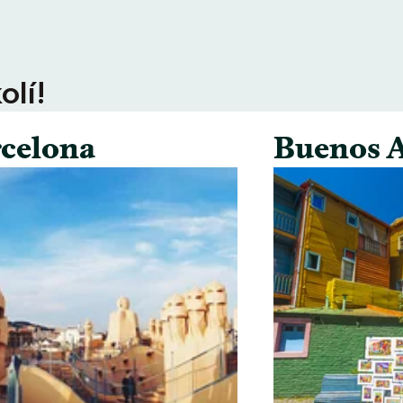
olí!
celona
Buenos A