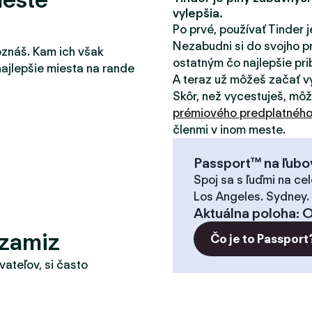
vylepšia.
Po prvé, používať Tinder j
Nezabudni si do svojho pr
oznáš. Kam ich však
ostatným čo najlepšie pribl
najlepšie miesta na rande
A teraz už môžeš začať v
Skôr, než vycestuješ, mô
prémiového predplatnéh
členmi v inom meste.
Passport™ na ľubo
Spoj sa s ľuďmi na cel
Los Angeles. Sydney.
Aktuálna poloha
:
O
Ozamiz
Čo je to Passport
vateľov, si často