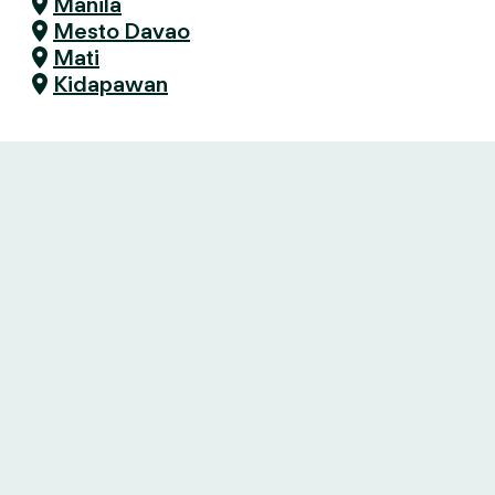
Manila
Mesto Davao
Mati
Kidapawan