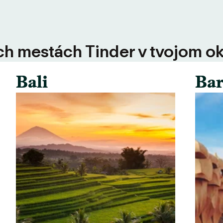
ších mestách Tinder v tvojom ok
Bali
Bar