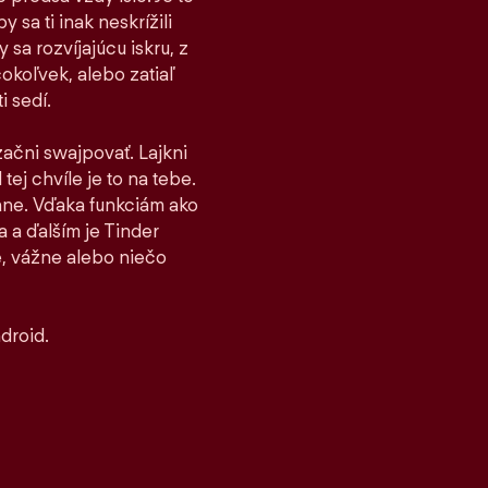
 sa ti inak neskrížili
sa rozvíjajúcu iskru, z
čokoľvek, alebo zatiaľ
i sedí.
 začni swajpovať. Lajkni
tej chvíle je to na tebe.
stane. Vďaka funkciám ako
 a ďalším je Tinder
, vážne alebo niečo
droid.