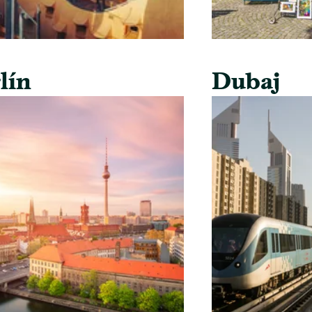
lín
Dubaj