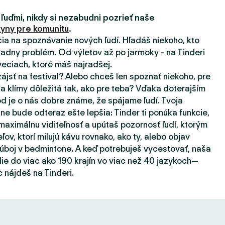
 ľuďmi, nikdy si nezabudni pozrieť naše
yny pre komunitu
.
ácia na spoznávanie nových ľudí. Hľadáš niekoho, kto
adny problém. Od výletov až po jarmoky - na Tinderi
eciach, ktoré máš najradšej.
zájsť na festival? Alebo chceš len spoznať niekoho, pre
a klímy dôležitá tak, ako pre teba? Vďaka doterajším
d je o nás dobre známe, že spájame ľudí. Tvoja
ne bude odteraz ešte lepšia: Tinder ti ponúka funkcie,
aximálnu viditeľnosť a upútaš pozornosť ľudí, ktorým
eľov, ktorí milujú kávu rovnako, ako ty, alebo objav
súboj v bedmintone. A keď potrebuješ vycestovať, naša
ie do viac ako 190 krajín vo viac než 40 jazykoch—
 nájdeš na Tinderi.