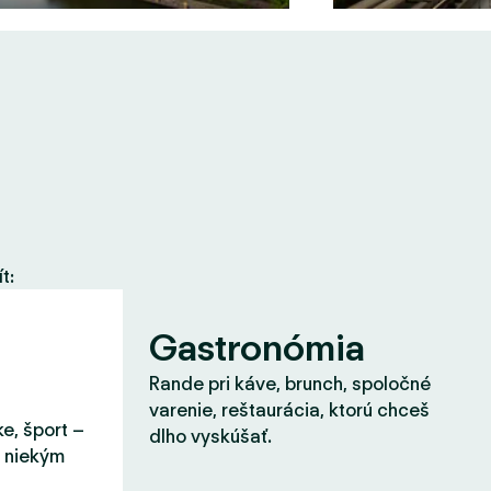
t:
Gastronómia
Rande pri káve, brunch, spoločné
varenie, reštaurácia, ktorú chceš
ke, šport –
dlho vyskúšať.
s niekým