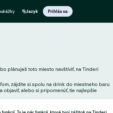
oukážky
Jazyk
Prihlás sa
o plánuješ toto miesto navštíviť, na Tinderi
ľom, zájdite si spolu na drink do miestneho baru
 objaviť, alebo si pripomenúť, tie najlepšie
unkcií. Tu je pár funkcií, ktoré tvoj zážitok na Tinderi