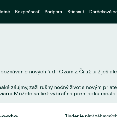
latné
Bezpečnosť
Podpora
Stiahnuť
Darčekové p
poznávanie nových ľudí: Ozamiz. Či už tu žiješ aleb
aké záujmy, zaži rušný nočný život s novým priate
iarni. Môžete sa tiež vybrať na prehliadku mesta a
meste
Tinder je plný zábavných f