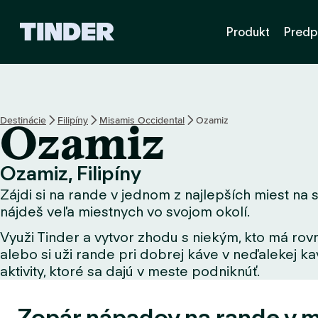
D
Produkt
Predp
o
m
o
v
s
k
Destinácie
Filipíny
Misamis Occidental
Ozamiz
Ozamiz
á
o
b
Ozamiz, Filipíny
r
Zájdi si na rande v jednom z najlepších miest na s
a
z
nájdeš veľa miestnych vo svojom okolí.
o
Využi Tinder a vytvor zhodu s niekým, kto má rovn
v
alebo si uži rande pri dobrej káve v neďalekej kav
k
a
aktivity, ktoré sa dajú v meste podniknúť.
T
i
Zopár nápadov na rande v 
n