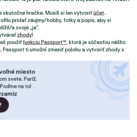
e skutočne hračka. Musíš si len vytvoriť
účet
.
ofilu pridať záujmy/hobby, fotky a popis, aby si
ížil/a svoje „ja“.
ytvárať
zhody
!
žeš použiť
funkciu Passport™
, ktorá je súčasťou nášho
o
. Passport ti umožní zmeniť polohu a vytvoriť zhody s
voľné miesto
om svete. Paríž.
 Poďme na to!
zamiz
?