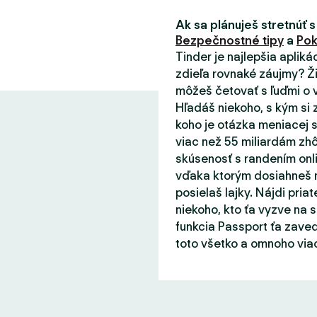
Ak sa plánuješ stretnúť s
Bezpečnostné tipy
a
Pok
Tinder je najlepšia aplik
zdieľa rovnaké záujmy? Ži
môžeš četovať s ľuďmi o v
Hľadáš niekoho, s kým si 
koho je otázka meniacej s
viac než 55 miliardám zhô
skúsenosť s randením onli
vďaka ktorým dosiahneš m
posielaš lajky. Nájdi priat
niekoho, kto ťa vyzve na 
funkcia Passport ťa zaved
toto všetko a omnoho viac