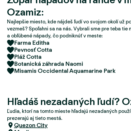
d
Ozamiz:
e
r
Najlepšie miesto, kde nájdeš ľudí vo svojom okolí už p
vezmeš? Spoľahni sa na nás. Vybrali sme pre teba tie 
a obľúbené nápady, čo podniknúť v meste:
Farma Editha
Pevnosť Cotta
Pláž Cotta
Botanická záhrada Naomi
Misamis Occidental Aquamarine Park
Hľadáš nezadaných ľudí? 
Ľudia, ktorí na tomto mieste hľadajú nezadaných použí
prezerajú aj tieto mestá.
Quezon City