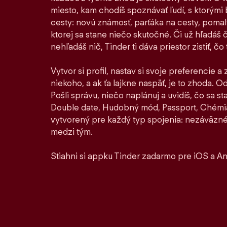
miesto, kam chodíš spoznávať ľudí, s ktorými by
cesty: novú známosť, parťáka na cesty, pomaly 
ktorej sa stane niečo skutočné. Či už hľadáš 
nehľadáš nič, Tinder ti dáva priestor zistiť, čo t
Vytvor si profil, nastav si svoje preferencie a
niekoho, a ak ťa lajkne naspäť, je to zhoda. Od 
Pošli správu, niečo naplánuj a uvidíš, čo sa 
Double date, Hudobný mód, Passport, Chémia
vytvorený pre každý typ spojenia: nezáväzné
medzi tým.
Stiahni si appku Tinder zadarmo pre iOS a An