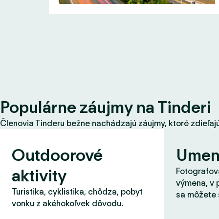
Populárne záujmy na Tinderi
Členovia Tinderu bežne nachádzajú záujmy, ktoré zdieľajú s
Outdoorové
Umen
aktivity
Fotografova
výmena, v 
Turistika, cyklistika, chôdza, pobyt
sa môžete 
vonku z akéhokoľvek dôvodu.