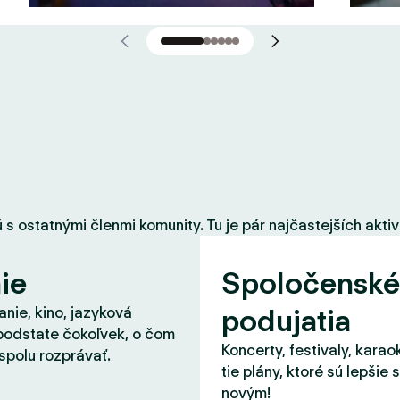
 ostatnými členmi komunity. Tu je pár najčastejších aktiví
ie
Spoločenské
podujatia
nie, kino, jazyková
podstate čokoľvek, o čom
Koncerty, festivaly, karao
spolu rozprávať.
tie plány, ktoré sú lepšie 
novým!