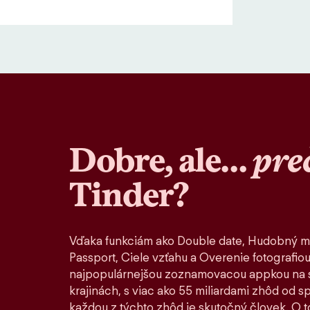
Dobre, ale…
pre
Tinder?
Vďaka funkciám ako Double date, Hudobný m
Passport, Ciele vzťahu a Overenie fotografiou
najpopulárnejšou zoznamovacou appkou na s
krajinách, s viac ako 55 miliardami zhôd od 
každou z týchto zhôd je skutočný človek. O to