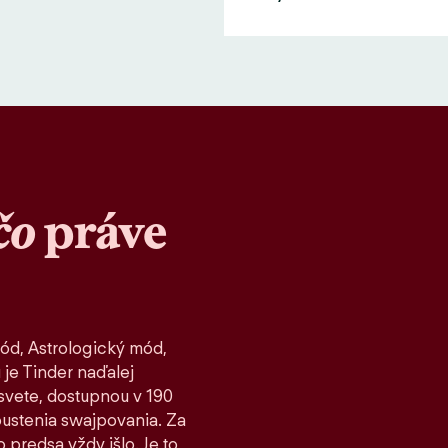
čo
práve
ód, Astrologický mód,
 je Tinder naďalej
vete, dostupnou v 190
spustenia swajpovania. Za
 predsa vždy išlo. Je to