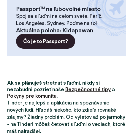
Passport™ na ľubovoľné miesto
Spoj sa s ľuďmi na celom svete. Paríž.
Los Angeles. Sydney. Poďme na to!
Aktuálna poloha
:
Kidapawan
Čo je to Passport?
Ak sa plánuješ stretnúť s ľuďmi, nikdy si
nezabudni pozrieť naše
Bezpečnostné tipy
a
Pokyny pre komunitu
.
Tinder je najlepšia aplikácia na spoznávanie
nových ľudí. Hľadáš niekoho, kto zdieľa rovnaké
záujmy? Žiadny problém. Od výletov až po jarmoky
- na Tinderi môžeš četovať s ľuďmi o veciach, ktoré
máš najradšej.