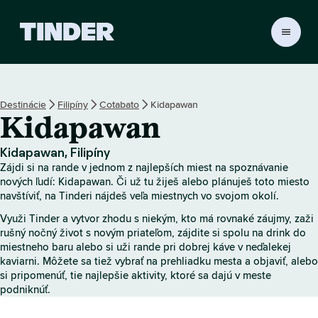
D
o
m
o
v
Destinácie
Filipíny
Cotabato
Kidapawan
s
Kidapawan
k
á
o
Kidapawan, Filipíny
b
Zájdi si na rande v jednom z najlepších miest na spoznávanie
r
nových ľudí: Kidapawan. Či už tu žiješ alebo plánuješ toto miesto
a
navštíviť, na Tinderi nájdeš veľa miestnych vo svojom okolí.
z
Využi Tinder a vytvor zhodu s niekým, kto má rovnaké záujmy, zaži
o
rušný nočný život s novým priateľom, zájdite si spolu na drink do
v
miestneho baru alebo si uži rande pri dobrej káve v neďalekej
k
kaviarni. Môžete sa tiež vybrať na prehliadku mesta a objaviť, alebo
a
si pripomenúť, tie najlepšie aktivity, ktoré sa dajú v meste
T
podniknúť.
i
n