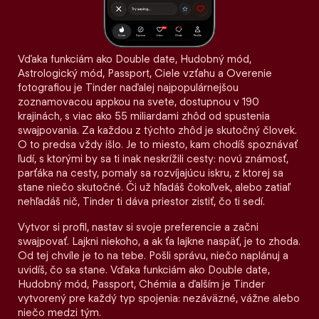
Vďaka funkciám ako Double date, Hudobný mód,
Astrologický mód, Passport, Ciele vzťahu a Overenie
fotografiou je Tinder naďalej najpopulárnejšou
zoznamovacou appkou na svete, dostupnou v 190
krajinách, s viac ako 55 miliardami zhôd od spustenia
swajpovania. Za každou z týchto zhôd je skutočný človek.
O to predsa vždy išlo. Je to miesto, kam chodíš spoznávať
ľudí, s ktorými by sa ti inak neskrížili cesty: novú známosť,
parťáka na cesty, pomaly sa rozvíjajúcu iskru, z ktorej sa
stane niečo skutočné. Či už hľadáš čokoľvek, alebo zatiaľ
nehľadáš nič, Tinder ti dáva priestor zistiť, čo ti sedí.
Vytvor si profil, nastav si svoje preferencie a začni
swajpovať. Lajkni niekoho, a ak ťa lajkne naspäť, je to zhoda.
Od tej chvíle je to na tebe. Pošli správu, niečo naplánuj a
uvidíš, čo sa stane. Vďaka funkciám ako Double date,
Hudobný mód, Passport, Chémia a ďalším je Tinder
vytvorený pre každý typ spojenia: nezáväzné, vážne alebo
niečo medzi tým.