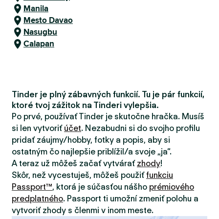
Manila
Mesto Davao
Nasugbu
Calapan
Tinder je plný zábavných funkcií. Tu je pár funkcií,
ktoré tvoj zážitok na Tinderi vylepšia.
Po prvé, používať Tinder je skutočne hračka. Musíš
si len vytvoriť
účet
. Nezabudni si do svojho profilu
pridať záujmy/hobby, fotky a popis, aby si
ostatným čo najlepšie priblížil/a svoje „ja“.
A teraz už môžeš začať vytvárať
zhody
!
Skôr, než vycestuješ, môžeš použiť
funkciu
Passport™
, ktorá je súčasťou nášho
prémiového
predplatného
. Passport ti umožní zmeniť polohu a
vytvoriť zhody s členmi v inom meste.