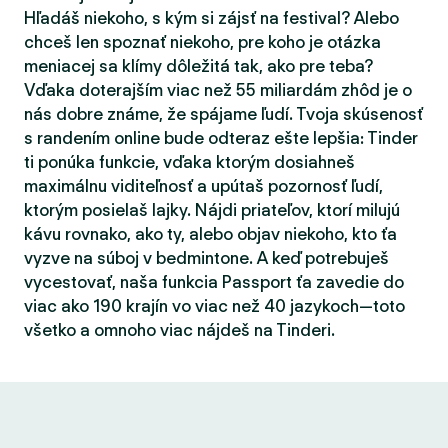
Hľadáš niekoho, s kým si zájsť na festival? Alebo
chceš len spoznať niekoho, pre koho je otázka
meniacej sa klímy dôležitá tak, ako pre teba?
Vďaka doterajším viac než 55 miliardám zhôd je o
nás dobre známe, že spájame ľudí. Tvoja skúsenosť
s randením online bude odteraz ešte lepšia: Tinder
ti ponúka funkcie, vďaka ktorým dosiahneš
maximálnu viditeľnosť a upútaš pozornosť ľudí,
ktorým posielaš lajky. Nájdi priateľov, ktorí milujú
kávu rovnako, ako ty, alebo objav niekoho, kto ťa
vyzve na súboj v bedmintone. A keď potrebuješ
vycestovať, naša funkcia Passport ťa zavedie do
viac ako 190 krajín vo viac než 40 jazykoch—toto
všetko a omnoho viac nájdeš na Tinderi.