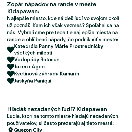
Zopár nápadov na rande v meste
d
Kidapawan:
e
r
Najlepšie miesto, kde nájdeš ľudí vo svojom okolí
už poznáš. Kam ich však vezmeš? Spoľahni sa na
nás. Vybrali sme pre teba tie najlepšie miesta na
rande a obľúbené nápady, čo podniknúť v meste:
Katedrála Panny Márie Prostredníčky
všetkých milostí
Vodopády Batasan
Jazero Agco
Kvetinová záhrada Kamarin
Jaskyňa Paniqui
Hľadáš nezadaných ľudí? Kidapawan
Ľudia, ktorí na tomto mieste hľadajú nezadaných
používateľov, si často prezerajú aj tieto mestá.
Quezon City