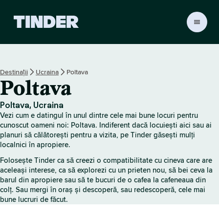
A
c
a
s
ă
Destinații
Ucraina
Poltava
T
Poltava
i
n
d
Poltava, Ucraina
e
Vezi cum e datingul în unul dintre cele mai bune locuri pentru
r
cunoscut oameni noi: Poltava. Indiferent dacă locuiești aici sau ai
planuri să călătorești pentru a vizita, pe Tinder găsești mulți
localnici în apropiere.
Folosește Tinder ca să creezi o compatibilitate cu cineva care are
aceleași interese, ca să explorezi cu un prieten nou, să bei ceva la
barul din apropiere sau să te bucuri de o cafea la cafeneaua din
colț. Sau mergi în oraș și descoperă, sau redescoperă, cele mai
bune lucruri de făcut.