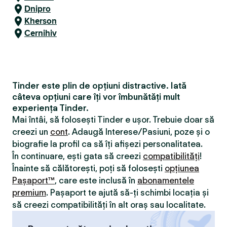
Dnipro
Kherson
Cernihiv
Tinder este plin de opțiuni distractive. Iată
câteva opțiuni care îți vor îmbunătăți mult
experiența Tinder.
Mai întâi, să folosești Tinder e ușor. Trebuie doar să
creezi un
cont
. Adaugă Interese/Pasiuni, poze și o
biografie la profil ca să îți afișezi personalitatea.
În continuare, ești gata să creezi
compatibilităţi
!
Înainte să călătorești, poți să folosești
opțiunea
Pașaport™
, care este inclusă în
abonamentele
premium
. Pașaport te ajută să-ți schimbi locația și
să creezi compatibilităţi în alt oraș sau localitate.