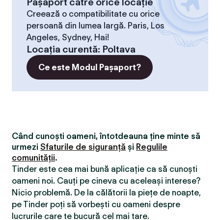
Pașaport către orice locație
Creează o compatibilitate cu orice
persoană din lumea largă. Paris, Los
Angeles, Sydney, Hai!
Locaţia curentă
:
Poltava
Ce este Modul Pașaport?
Când cunoști oameni, întotdeauna ține minte să
urmezi
Sfaturile de siguranță
și
Regulile
comunității
.
Tinder este cea mai bună aplicație ca să cunoști
oameni noi. Cauți pe cineva cu aceleași interese?
Nicio problemă. De la călătorii la piețe de noapte,
pe Tinder poți să vorbești cu oameni despre
lucrurile care te bucură cel mai tare.