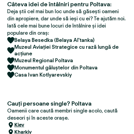
Câteva idei de întâlniri pentru Poltava:
Deja știi cel mai bun loc unde să găsești oameni
din apropiere, dar unde să ieși cu ei? Te ajutăm noi.
Iată cele mai bune locuri de întâlnire și idei
populare din oraș:
Belaya Besedka (Belaya Al'tanka)
Muzeul Aviației Strategice cu rază lungă de
acțiune
Muzeul Regional Poltava
Monumentul găluștelor din Poltava
Casa Ivan Kotlyarevskiy
Cauți persoane single? Poltava
Oamenii care caută membri single acolo, caută
deseori și în aceste orașe.
Kiev
Kharkiv