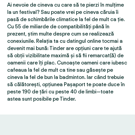
Ai nevoie de cineva cu care să te pierzi în mulțime
la un festival? Sau poate vrei pe cineva căruia îi
pasă de schimbările climatice la fel de mult ca ție.
Cu 55 de miliarde de compatibilităţi până în
prezent, știm multe despre cum se realizează
conexiunile. Relația ta cu datingul online tocmai a
devenit mai bună: Tinder are opțiuni care te ajută
să obții vizibilitate maximă și să fii remarcat(ă) de
oamenii care îți plac. Cunoaște oameni care iubesc
cafeaua la fel de mult ca tine sau găsește pe
cineva la fel de bun la badminton. Iar când trebuie
să călătorești, opțiunea Pașaport te poate duce în
peste 190 de țări cu peste 40 de limbi—toate
astea sunt posibile pe Tinder.