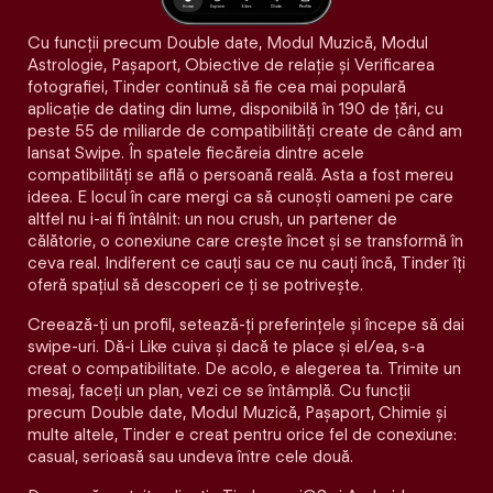
Cu funcții precum Double date, Modul Muzică, Modul
Astrologie, Pașaport, Obiective de relație și Verificarea
fotografiei, Tinder continuă să fie cea mai populară
aplicație de dating din lume, disponibilă în 190 de țări, cu
peste 55 de miliarde de compatibilități create de când am
lansat Swipe. În spatele fiecăreia dintre acele
compatibilităţi se află o persoană reală. Asta a fost mereu
ideea. E locul în care mergi ca să cunoști oameni pe care
altfel nu i-ai fi întâlnit: un nou crush, un partener de
călătorie, o conexiune care crește încet și se transformă în
ceva real. Indiferent ce cauți sau ce nu cauți încă, Tinder îți
oferă spațiul să descoperi ce ți se potrivește.
Creează-ți un profil, setează-ți preferințele și începe să dai
swipe-uri. Dă-i Like cuiva și dacă te place și el/ea, s-a
creat o compatibilitate. De acolo, e alegerea ta. Trimite un
mesaj, faceți un plan, vezi ce se întâmplă. Cu funcții
precum Double date, Modul Muzică, Pașaport, Chimie și
multe altele, Tinder e creat pentru orice fel de conexiune:
casual, serioasă sau undeva între cele două.