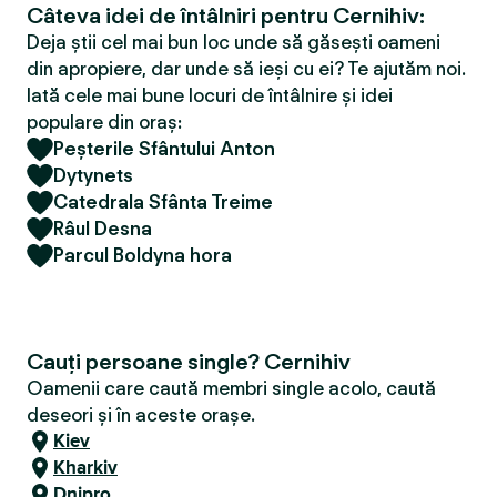
Câteva idei de întâlniri pentru Cernihiv:
Deja știi cel mai bun loc unde să găsești oameni
din apropiere, dar unde să ieși cu ei? Te ajutăm noi.
Iată cele mai bune locuri de întâlnire și idei
populare din oraș:
Peșterile Sfântului Anton
Dytynets
Catedrala Sfânta Treime
Râul Desna
Parcul Boldyna hora
Cauți persoane single? Cernihiv
Oamenii care caută membri single acolo, caută
deseori și în aceste orașe.
Kiev
Kharkiv
Dnipro