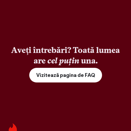
Aveți întrebări? Toată lumea
are
cel puțin
una.
Vizitează pagina de FAQ