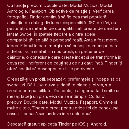
Cu funcții precum Double date, Modul Muzică, Modul
Astrologie, Pașaport, Obiective de relație și Verificarea
fotografiei, Tinder continuă să fie cea mai populară
aplicație de dating din lume, disponibilă în 190 de țări, cu
peste 55 de miliarde de compatibilități create de când am
lansat Swipe. În spatele fiecăreia dintre acele
compatibilităţi se află o persoană reală. Asta a fost mereu
ideea. E locul în care mergi ca să cunoști oameni pe care
altfel nu i-ai fi întâlnit: un nou crush, un partener de
călătorie, o conexiune care crește încet și se transformă în
ceva real. Indiferent ce cauți sau ce nu cauți încă, Tinder îți
oferă spațiul să descoperi ce ți se potrivește.
Creează-ți un profil, setează-ți preferințele și începe să dai
swipe-uri. Dă-i Like cuiva și dacă te place și el/ea, s-a
creat o compatibilitate. De acolo, e alegerea ta. Trimite un
mesaj, faceți un plan, vezi ce se întâmplă. Cu funcții
precum Double date, Modul Muzică, Pașaport, Chimie și
multe altele, Tinder e creat pentru orice fel de conexiune:
casual, serioasă sau undeva între cele două.
Descarcă gratuit aplicația Tinder pe iOS și Android.