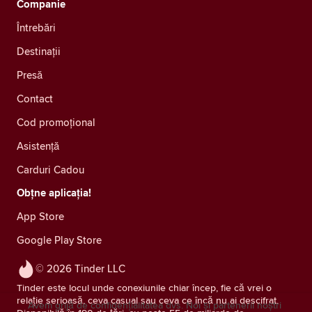
Companie
Întrebări
Destinații
Presă
Contact
Cod promoțional
Asistență
Carduri Cadou
Obțne aplicația!
App Store
Google Play Store
© 2026 Tinder LLC
Tinder este locul unde conexiunile chiar încep, fie că vrei o
relație serioasă, ceva casual sau ceva ce încă nu ai descifrat.
Avem grijă de confidențialitatea dvs. Noi și partenerii noștri