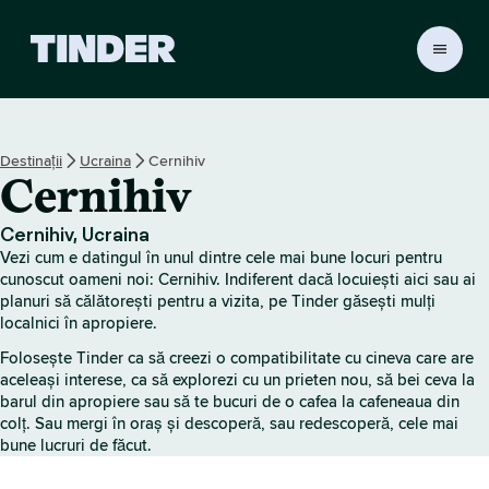
A
c
a
s
ă
Destinații
Ucraina
Cernihiv
T
Cernihiv
i
n
d
Cernihiv, Ucraina
e
Vezi cum e datingul în unul dintre cele mai bune locuri pentru
r
cunoscut oameni noi: Cernihiv. Indiferent dacă locuiești aici sau ai
planuri să călătorești pentru a vizita, pe Tinder găsești mulți
localnici în apropiere.
Folosește Tinder ca să creezi o compatibilitate cu cineva care are
aceleași interese, ca să explorezi cu un prieten nou, să bei ceva la
barul din apropiere sau să te bucuri de o cafea la cafeneaua din
colț. Sau mergi în oraș și descoperă, sau redescoperă, cele mai
bune lucruri de făcut.