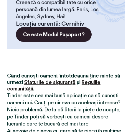
Creează o compatibilitate cu orice
persoană din lumea largă. Paris, Los
Angeles, Sydney, Hai!
Locaţia curentă
:
Cernihiv
Ce este Modul Pașaport?
Când cunoști oameni, întotdeauna ține minte să
urmezi
Sfaturile de siguranță
și
Regulile
comunității
.
Tinder este cea mai bună aplicație ca să cunoști
oameni noi. Cauți pe cineva cu aceleași interese?
Nicio problemă. De la călătorii la piețe de noapte,
pe Tinder poți să vorbești cu oameni despre
lucrurile care te bucură cel mai tare.
Ai nevoie de cineva cu care să te pierzi în mulțime