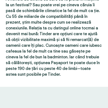
la un festival? Sau poate vrei pe cineva căruia îi
pasă de schimbările climatice la fel de mult ca ție.
Cu 55 de miliarde de compatibilităţi până în
prezent, știm multe despre cum se realizează
conexiunile. Relația ta cu datingul online tocmai a
devenit mai bună: Tinder are opțiuni care te ajută
să obții vizibilitate maximă și să fii remarcat(ă) de
oamenii care îți plac. Cunoaște oameni care iubesc
cafeaua la fel de mult ca tine sau găsește pe
cineva la fel de bun la badminton. Iar când trebuie
să călătorești, opțiunea Pașaport te poate duce în
peste 190 de țări cu peste 40 de limbi—toate
astea sunt posibile pe Tinder.