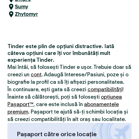
Sumy
Zhytomyr
Tinder este plin de opțiuni distractive. Iată
câteva opțiuni care îți vor îmbunătăți mult
experiența Tinder.
Mai întâi, să folosești Tinder e ușor. Trebuie doar să
creezi un
cont
. Adaugă Interese/Pasiuni, poze și o
biografie la profil ca să îți afișezi personalitatea.
În continuare, ești gata să creezi
compatibilităţi
!
Înainte să călătorești, poți să folosești
opțiunea
Pașaport™
, care este inclusă în
abonamentele
premium
. Pașaport te ajută să-ți schimbi locația și
să creezi compatibilităţi în alt oraș sau localitate.
Pașaport către orice locație