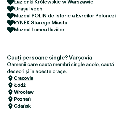
Łazienki Królewskie w Warszawie
Orașul vechi
Muzeul POLIN de Istorie a Evreilor Polonezi
RYNEK Starego Miasta
Muzeul Lumea Iluziilor
Cauți persoane single? Varșovia
Oamenii care caută membri single acolo, caută
deseori și în aceste orașe.
Cracovia
Łódź
Wrocław
Poznań
Gdańsk