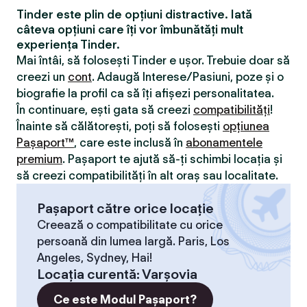
Tinder este plin de opțiuni distractive. Iată
câteva opțiuni care îți vor îmbunătăți mult
experiența Tinder.
Mai întâi, să folosești Tinder e ușor. Trebuie doar să
creezi un
cont
. Adaugă Interese/Pasiuni, poze și o
biografie la profil ca să îți afișezi personalitatea.
În continuare, ești gata să creezi
compatibilităţi
!
Înainte să călătorești, poți să folosești
opțiunea
Pașaport™
, care este inclusă în
abonamentele
premium
. Pașaport te ajută să-ți schimbi locația și
să creezi compatibilităţi în alt oraș sau localitate.
Pașaport către orice locație
Creează o compatibilitate cu orice
persoană din lumea largă. Paris, Los
Angeles, Sydney, Hai!
Locaţia curentă
:
Varșovia
Ce este Modul Pașaport?