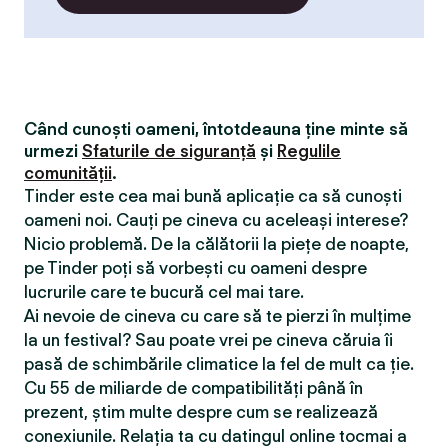
Când cunoști oameni, întotdeauna ține minte să
urmezi
Sfaturile de siguranță
și
Regulile
comunității
.
Tinder este cea mai bună aplicație ca să cunoști
oameni noi. Cauți pe cineva cu aceleași interese?
Nicio problemă. De la călătorii la piețe de noapte,
pe Tinder poți să vorbești cu oameni despre
lucrurile care te bucură cel mai tare.
Ai nevoie de cineva cu care să te pierzi în mulțime
la un festival? Sau poate vrei pe cineva căruia îi
pasă de schimbările climatice la fel de mult ca ție.
Cu 55 de miliarde de compatibilităţi până în
prezent, știm multe despre cum se realizează
conexiunile. Relația ta cu datingul online tocmai a