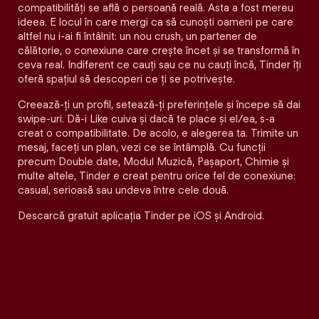
compatibilităţi se află o persoană reală. Asta a fost mereu
ideea. E locul în care mergi ca să cunoști oameni pe care
altfel nu i-ai fi întâlnit: un nou crush, un partener de
călătorie, o conexiune care crește încet și se transformă în
ceva real. Indiferent ce cauți sau ce nu cauți încă, Tinder îți
oferă spațiul să descoperi ce ți se potrivește.
Creează-ți un profil, setează-ți preferințele și începe să dai
swipe-uri. Dă-i Like cuiva și dacă te place și el/ea, s-a
creat o compatibilitate. De acolo, e alegerea ta. Trimite un
mesaj, faceți un plan, vezi ce se întâmplă. Cu funcții
precum Double date, Modul Muzică, Pașaport, Chimie și
multe altele, Tinder e creat pentru orice fel de conexiune:
casual, serioasă sau undeva între cele două.
Descarcă gratuit aplicația Tinder pe iOS și Android.