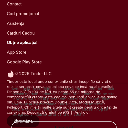
Contact
Cod promoțional
Asistență
Carduri Cadou
Obțne aplicația!
App Store
Google Play Store
© 2026 Tinder LLC
Tinder este locul unde conexiunile chiar încep, fie că vrei o
relație serioasă, ceva casual sau ceva ce încă nu ai descifrat.
Avem grijă de confidențialitatea dvs. Noi și partenerii noștri
Disponibilă în 190 de țări, cu peste 55 de miliarde de
folosim module cookie ca să măsurăm audiența de pe site-
compatibilități create, este cea mai populară aplicație de dating
ul nostru web, să îți prezentăm oferte și să îmbunătățim
din lume. Funcțiile precum Double Date, Modul Muzică,
operațiunile de marketing Tinder.
Mai multe informații
Pașaport, Chimie și multe altele sunt create pentru orice tip de
despre cookie-uri și furnizorii pe care îi folosim.
Poți să îți
conexiune. Descarcă gratuit pe iOS și Android.
retragi consimţământul oricând din setări.
română
I accept