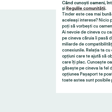
Când cunoști oameni, în
și
Regulile comunității
.
Tinder este cea mai bună 
aceleași interese? Nicio p
poți să vorbești cu oameni
Ai nevoie de cineva cu car
pe cineva căruia îi pasă d
miliarde de compatibilită
conexiunile. Relația ta cu
opțiuni care te ajută să ob
care îți plac. Cunoaște o
găsește pe cineva la fel d
opțiunea Pașaport te poat
toate astea sunt posibile 