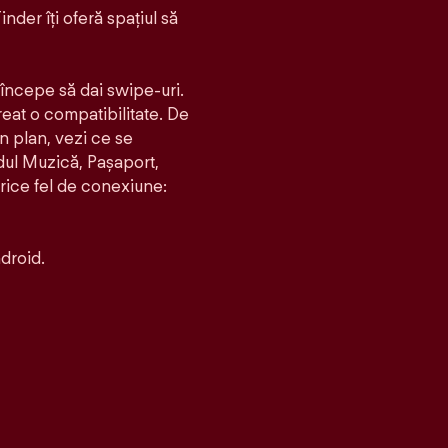
inder îți oferă spațiul să
i începe să dai swipe-uri.
creat o compatibilitate. De
un plan, vezi ce se
dul Muzică, Pașaport,
orice fel de conexiune:
droid.