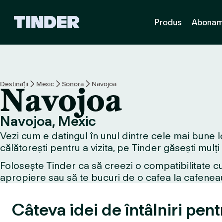
A
Produs
Abonam
c
a
s
ă
T
i
Destinații
Mexic
Sonora
Navojoa
Navojoa
n
d
e
Navojoa, Mexic
r
Vezi cum e datingul în unul dintre cele mai bune l
călătorești pentru a vizita, pe Tinder găsești mulți
Folosește Tinder ca să creezi o compatibilitate cu
apropiere sau să te bucuri de o cafea la cafeneau
Câteva idei de întâlniri pen