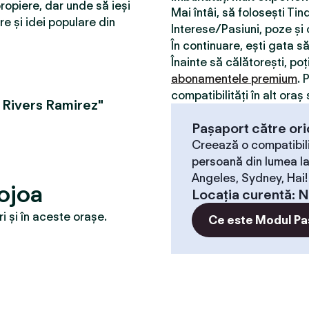
ropiere, dar unde să ieși
Mai întâi, să folosești Ti
re și idei populare din
Interese/Pasiuni, poze și o
În continuare, ești gata s
Înainte să călătorești, poț
abonamentele premium
. 
compatibilităţi în alt oraș 
 Rivers Ramirez"
Pașaport către ori
Creează o compatibili
persoană din lumea la
Angeles, Sydney, Hai!
ojoa
Locaţia curentă
:
N
 și în aceste orașe.
Ce este Modul Pa