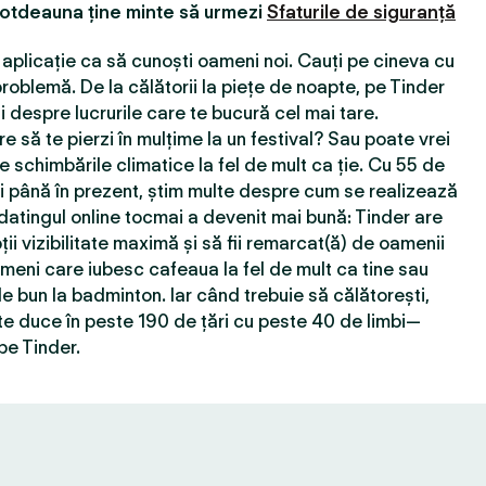
totdeauna ține minte să urmezi
Sfaturile de siguranță
aplicație ca să cunoști oameni noi. Cauți pe cineva cu
roblemă. De la călătorii la piețe de noapte, pe Tinder
 despre lucrurile care te bucură cel mai tare.
e să te pierzi în mulțime la un festival? Sau poate vrei
e schimbările climatice la fel de mult ca ție. Cu 55 de
ţi până în prezent, știm multe despre cum se realizează
 datingul online tocmai a devenit mai bună: Tinder are
ții vizibilitate maximă și să fii remarcat(ă) de oamenii
ameni care iubesc cafeaua la fel de mult ca tine sau
e bun la badminton. Iar când trebuie să călătorești,
e duce în peste 190 de țări cu peste 40 de limbi—
pe Tinder.