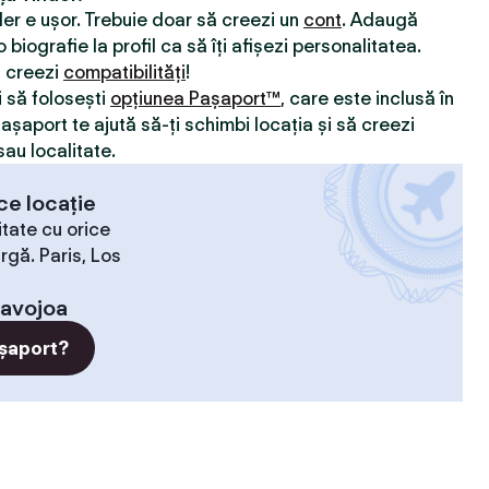
nder e ușor. Trebuie doar să creezi un
cont
. Adaugă
 biografie la profil ca să îți afișezi personalitatea.
ă creezi
compatibilităţi
!
i să folosești
opțiunea Pașaport™
, care este inclusă în
Pașaport te ajută să-ți schimbi locația și să creezi
sau localitate.
ce locație
tate cu orice
rgă. Paris, Los
avojoa
șaport?