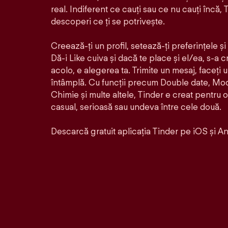
real. Indiferent ce cauți sau ce nu cauți încă, T
descoperi ce ți se potrivește.
Creează-ți un profil, setează-ți preferințele ș
Dă-i Like cuiva și dacă te place și el/ea, s-a 
acolo, e alegerea ta. Trimite un mesaj, faceți 
întâmplă. Cu funcții precum Double date, Mo
Chimie și multe altele, Tinder e creat pentru 
casual, serioasă sau undeva între cele două.
Descarcă gratuit aplicația Tinder pe iOS și An