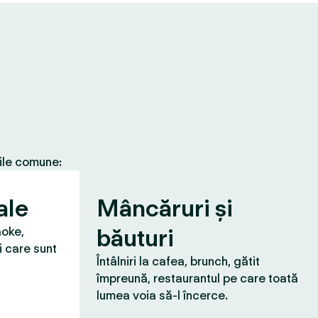
țile comune:
ale
Mâncăruri și
băuturi
aoke,
i care sunt
Întâlniri la cafea, brunch, gătit
împreună, restaurantul pe care toată
lumea voia să-l încerce.