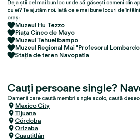
Deja știi cel mai bun loc unde să găsești oameni din ap
cu ei? Te ajutăm noi. Iată cele mai bune locuri de întâlni
oraș:
Muzeul Hu-Tezzo
Piața Cinco de Mayo
Muzeul Tehuelibampo
Muzeul Regional Mai "Profesorul Lombardo
Stația de teren Navopatia
Cauți persoane single? Nav
Oamenii care caută membri single acolo, caută deseori
Mexico City
Tijuana
Córdoba
Orizaba
Cuautitlán