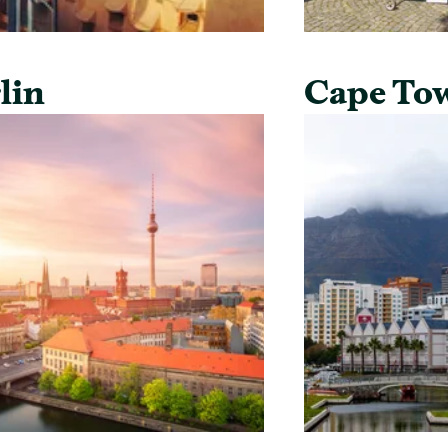
lin
Cape To