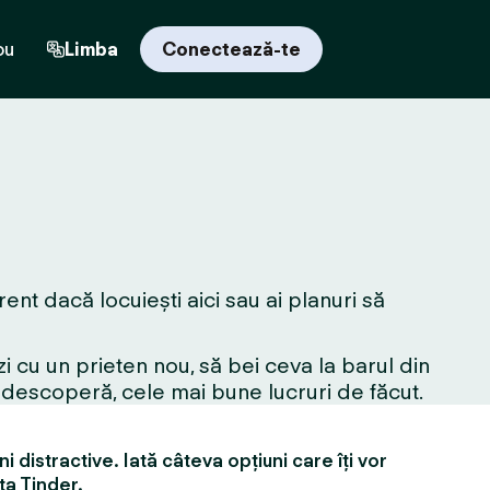
ou
Limba
Conectează-te
nt dacă locuiești aici sau ai planuri să
i cu un prieten nou, să bei ceva la barul din
edescoperă, cele mai bune lucruri de făcut.
i distractive. Iată câteva opțiuni care îți vor
ța Tinder.