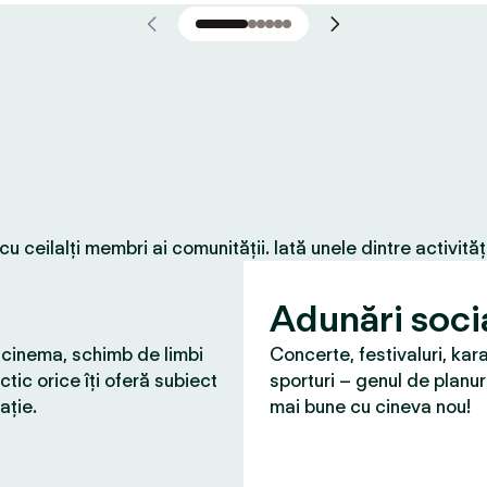
 ceilalți membri ai comunității. Iată unele dintre activită
Adunări soci
 cinema, schimb de limbi
Concerte, festivaluri, kar
ctic orice îți oferă subiect
sporturi – genul de planur
ație.
mai bune cu cineva nou!