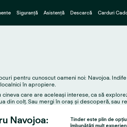
ente
Siguranță
Asistență
Descarcă
Carduri Cad
ocuri pentru cunoscut oameni noi: Navojoa. Indifere
 localnici în apropiere.
 cineva care are aceleași interese, ca să explorez
a din colț. Sau mergi în oraș și descoperă, sau r
tru Navojoa:
Tinder este plin de opțiun
îmbunătăți mult experien