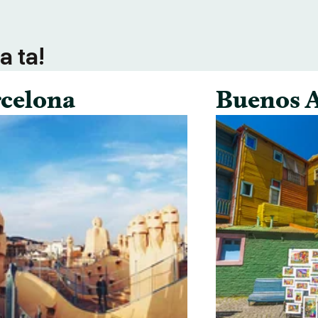
a ta!
celona
Buenos A