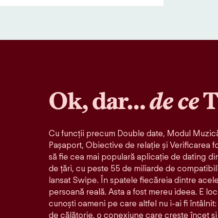
Ok, dar…
de ce
T
Cu funcții precum Double date, Modul Muzică
Pașaport, Obiective de relație și Verificarea f
să fie cea mai populară aplicație de dating di
de țări, cu peste 55 de miliarde de compatibil
lansat Swipe. În spatele fiecăreia dintre acele 
persoană reală. Asta a fost mereu ideea. E loc
cunoști oameni pe care altfel nu i-ai fi întâlni
de călătorie, o conexiune care crește încet și