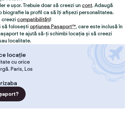
nder e ușor. Trebuie doar să creezi un
cont
. Adaugă
 biografie la profil ca să îți afișezi personalitatea.
ă creezi
compatibilităţi
!
i să folosești
opțiunea Pașaport™
, care este inclusă în
Pașaport te ajută să-ți schimbi locația și să creezi
sau localitate.
ce locație
tate cu orice
rgă. Paris, Los
rizaba
șaport?