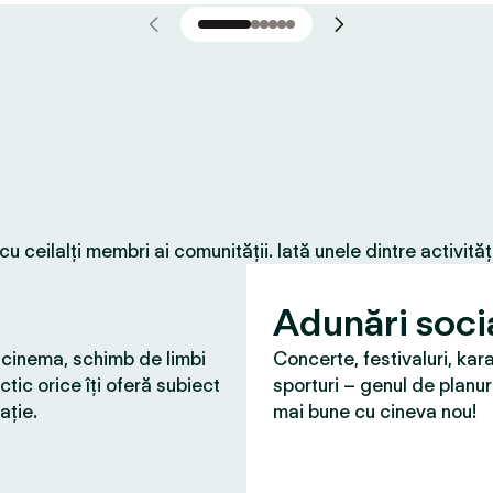
 ceilalți membri ai comunității. Iată unele dintre activită
Adunări soci
 cinema, schimb de limbi
Concerte, festivaluri, kar
ctic orice îți oferă subiect
sporturi – genul de planur
ație.
mai bune cu cineva nou!