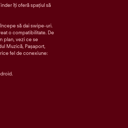
inder îți oferă spațiul să
i începe să dai swipe-uri.
creat o compatibilitate. De
un plan, vezi ce se
dul Muzică, Pașaport,
orice fel de conexiune:
droid.