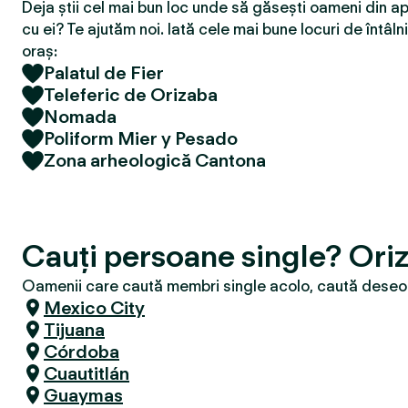
Deja știi cel mai bun loc unde să găsești oameni din ap
cu ei? Te ajutăm noi. Iată cele mai bune locuri de întâlni
oraș:
Palatul de Fier
Teleferic de Orizaba
Nomada
Poliform Mier y Pesado
Zona arheologică Cantona
Cauți persoane single? Ori
Oamenii care caută membri single acolo, caută deseori
Mexico City
Tijuana
Córdoba
Cuautitlán
Guaymas