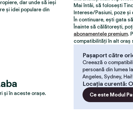
ropiere, dar unde să ieși
Mai întâi, să folosești Ti
re și idei populare din
Interese/Pasiuni, poze și o
În continuare, ești gata s
Înainte să călătorești, poț
abonamentele premium
. 
compatibilităţi în alt oraș 
Pașaport către ori
Creează o compatibili
persoană din lumea la
Angeles, Sydney, Hai!
zaba
Locaţia curentă
:
O
 și în aceste orașe.
Ce este Modul Pa