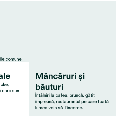
țile comune:
ale
Mâncăruri și
băuturi
aoke,
i care sunt
Întâlniri la cafea, brunch, gătit
împreună, restaurantul pe care toată
lumea voia să-l încerce.