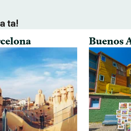
a ta!
celona
Buenos A