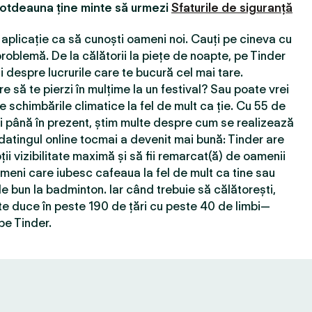
totdeauna ține minte să urmezi
Sfaturile de siguranță
aplicație ca să cunoști oameni noi. Cauți pe cineva cu
roblemă. De la călătorii la piețe de noapte, pe Tinder
 despre lucrurile care te bucură cel mai tare.
e să te pierzi în mulțime la un festival? Sau poate vrei
e schimbările climatice la fel de mult ca ție. Cu 55 de
ţi până în prezent, știm multe despre cum se realizează
 datingul online tocmai a devenit mai bună: Tinder are
ții vizibilitate maximă și să fii remarcat(ă) de oamenii
ameni care iubesc cafeaua la fel de mult ca tine sau
e bun la badminton. Iar când trebuie să călătorești,
e duce în peste 190 de țări cu peste 40 de limbi—
pe Tinder.