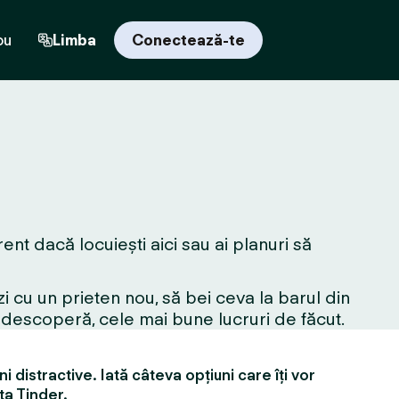
ou
Limba
Conectează-te
nt dacă locuiești aici sau ai planuri să
i cu un prieten nou, să bei ceva la barul din
edescoperă, cele mai bune lucruri de făcut.
i distractive. Iată câteva opțiuni care îți vor
ța Tinder.