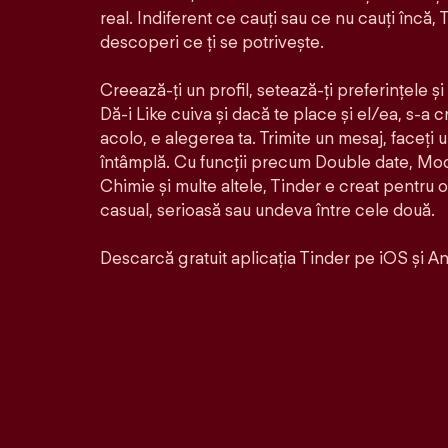
real. Indiferent ce cauți sau ce nu cauți încă, T
descoperi ce ți se potrivește.
Creează-ți un profil, setează-ți preferințele ș
Dă-i Like cuiva și dacă te place și el/ea, s-a 
acolo, e alegerea ta. Trimite un mesaj, faceți 
întâmplă. Cu funcții precum Double date, Mo
Chimie și multe altele, Tinder e creat pentru 
casual, serioasă sau undeva între cele două.
Descarcă gratuit aplicația Tinder pe iOS și An