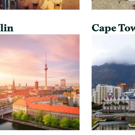
lin
Cape To