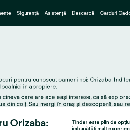
ente
Siguranță
Asistență
Descarcă
Carduri Cad
ocuri pentru cunoscut oameni noi: Orizaba. Indifere
 localnici în apropiere.
 cineva care are aceleași interese, ca să explorez
a din colț. Sau mergi în oraș și descoperă, sau r
tru Orizaba:
Tinder este plin de opțiun
îmbunătăți mult experien