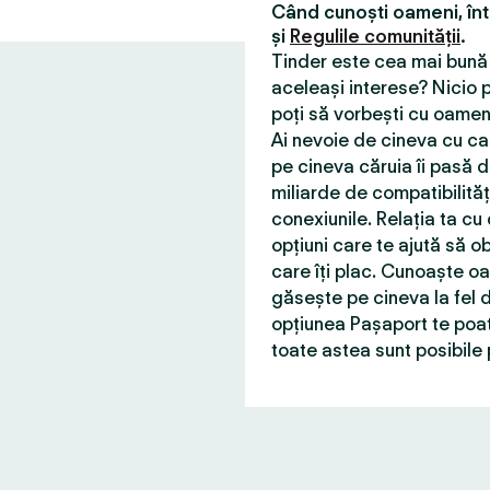
Când cunoști oameni, în
și
Regulile comunității
.
Tinder este cea mai bună 
aceleași interese? Nicio p
poți să vorbești cu oameni
Ai nevoie de cineva cu car
pe cineva căruia îi pasă d
miliarde de compatibilită
conexiunile. Relația ta cu
opțiuni care te ajută să ob
care îți plac. Cunoaște o
găsește pe cineva la fel d
opțiunea Pașaport te poat
toate astea sunt posibile 