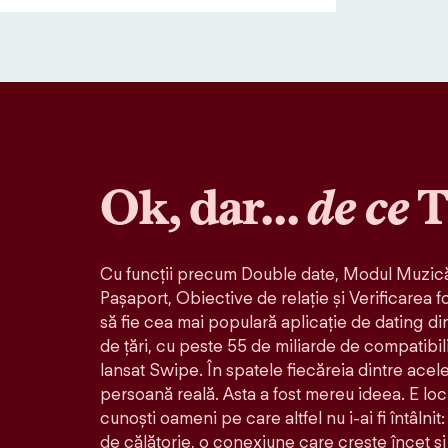
Ok, dar…
de ce
T
Cu funcții precum Double date, Modul Muzică
Pașaport, Obiective de relație și Verificarea f
să fie cea mai populară aplicație de dating di
de țări, cu peste 55 de miliarde de compatibil
lansat Swipe. În spatele fiecăreia dintre acele 
persoană reală. Asta a fost mereu ideea. E loc
cunoști oameni pe care altfel nu i-ai fi întâlni
de călătorie, o conexiune care crește încet și