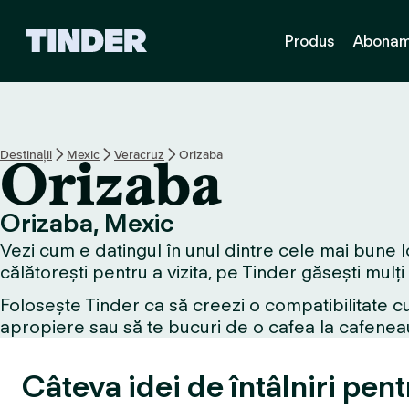
A
Produs
Abonam
c
a
s
ă
T
i
Destinații
Mexic
Veracruz
Orizaba
Orizaba
n
d
e
Orizaba, Mexic
r
Vezi cum e datingul în unul dintre cele mai bune l
călătorești pentru a vizita, pe Tinder găsești mulți
Folosește Tinder ca să creezi o compatibilitate cu
apropiere sau să te bucuri de o cafea la cafeneau
Câteva idei de întâlniri pen