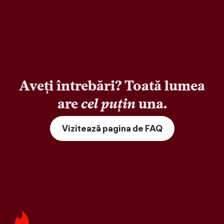
Aveți întrebări? Toată lumea
are
cel puțin
una.
Vizitează pagina de FAQ