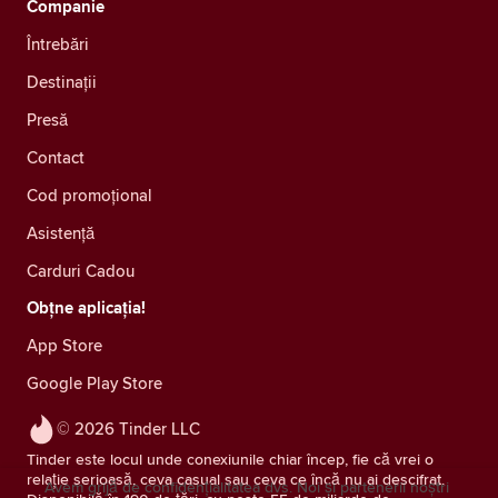
Companie
Întrebări
Destinații
Presă
Contact
Cod promoțional
Asistență
Carduri Cadou
Obțne aplicația!
App Store
Google Play Store
© 2026 Tinder LLC
Tinder este locul unde conexiunile chiar încep, fie că vrei o
relație serioasă, ceva casual sau ceva ce încă nu ai descifrat.
Avem grijă de confidențialitatea dvs. Noi și partenerii noștri