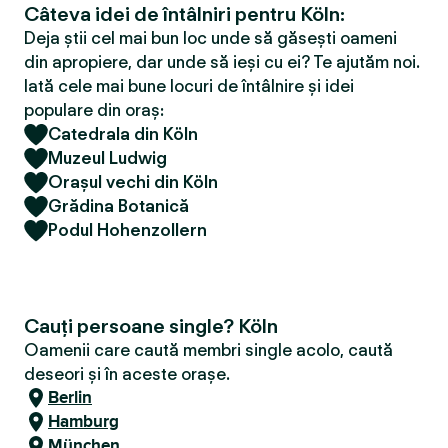
Câteva idei de întâlniri pentru Köln:
Deja știi cel mai bun loc unde să găsești oameni
din apropiere, dar unde să ieși cu ei? Te ajutăm noi.
Iată cele mai bune locuri de întâlnire și idei
populare din oraș:
Catedrala din Köln
Muzeul Ludwig
Orașul vechi din Köln
Grădina Botanică
Podul Hohenzollern
Cauți persoane single? Köln
Oamenii care caută membri single acolo, caută
deseori și în aceste orașe.
Berlin
Hamburg
München