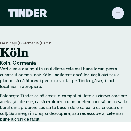
A
c
a
s
ă
Destinații
Germania
Köln
T
Köln
i
n
d
Köln, Germania
e
Vezi cum e datingul în unul dintre cele mai bune locuri pentru
r
cunoscut oameni noi: Köln. Indiferent dacă locuiești aici sau ai
planuri să călătorești pentru a vizita, pe Tinder găsești mulți
localnici în apropiere.
Folosește Tinder ca să creezi o compatibilitate cu cineva care are
aceleași interese, ca să explorezi cu un prieten nou, să bei ceva la
barul din apropiere sau să te bucuri de o cafea la cafeneaua din
colț. Sau mergi în oraș și descoperă, sau redescoperă, cele mai
bune lucruri de făcut.