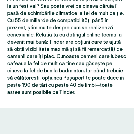
la un festival? Sau poate vrei pe cineva căruia îi
pasă de schimbările climatice la fel de mult ca ție.
Cu 55 de miliarde de compatibilităţi până în
prezent, știm multe despre cum se realizează
conexiunile. Relația ta cu datingul online tocmai a
devenit mai bună: Tinder are opțiuni care te ajută
să obții vizibilitate maximă și să fii remarcat(ă) de
oamenii care îți plac. Cunoaște oameni care iubesc
cafeaua la fel de mult ca tine sau găsește pe
cineva la fel de bun la badminton. Iar când trebuie
să călătorești, opțiunea Pașaport te poate duce în
peste 190 de țări cu peste 40 de limbi—toate
astea sunt posibile pe Tinder.