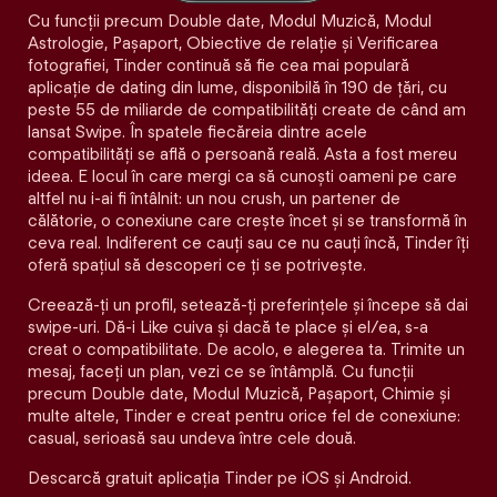
Cu funcții precum Double date, Modul Muzică, Modul
Astrologie, Pașaport, Obiective de relație și Verificarea
fotografiei, Tinder continuă să fie cea mai populară
aplicație de dating din lume, disponibilă în 190 de țări, cu
peste 55 de miliarde de compatibilități create de când am
lansat Swipe. În spatele fiecăreia dintre acele
compatibilităţi se află o persoană reală. Asta a fost mereu
ideea. E locul în care mergi ca să cunoști oameni pe care
altfel nu i-ai fi întâlnit: un nou crush, un partener de
călătorie, o conexiune care crește încet și se transformă în
ceva real. Indiferent ce cauți sau ce nu cauți încă, Tinder îți
oferă spațiul să descoperi ce ți se potrivește.
Creează-ți un profil, setează-ți preferințele și începe să dai
swipe-uri. Dă-i Like cuiva și dacă te place și el/ea, s-a
creat o compatibilitate. De acolo, e alegerea ta. Trimite un
mesaj, faceți un plan, vezi ce se întâmplă. Cu funcții
precum Double date, Modul Muzică, Pașaport, Chimie și
multe altele, Tinder e creat pentru orice fel de conexiune:
casual, serioasă sau undeva între cele două.
Descarcă gratuit aplicația Tinder pe iOS și Android.