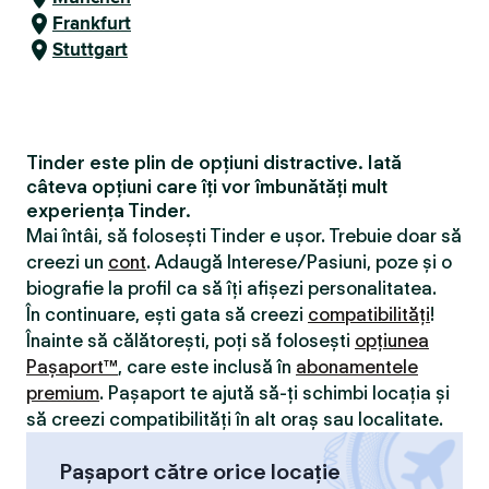
Frankfurt
Stuttgart
Tinder este plin de opțiuni distractive. Iată
câteva opțiuni care îți vor îmbunătăți mult
experiența Tinder.
Mai întâi, să folosești Tinder e ușor. Trebuie doar să
creezi un
cont
. Adaugă Interese/Pasiuni, poze și o
biografie la profil ca să îți afișezi personalitatea.
În continuare, ești gata să creezi
compatibilităţi
!
Înainte să călătorești, poți să folosești
opțiunea
Pașaport™
, care este inclusă în
abonamentele
premium
. Pașaport te ajută să-ți schimbi locația și
să creezi compatibilităţi în alt oraș sau localitate.
Pașaport către orice locație