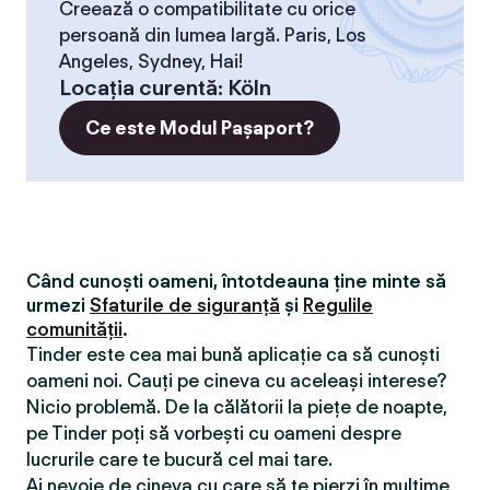
Creează o compatibilitate cu orice
persoană din lumea largă. Paris, Los
Angeles, Sydney, Hai!
Locaţia curentă
:
Köln
Ce este Modul Pașaport?
Când cunoști oameni, întotdeauna ține minte să
urmezi
Sfaturile de siguranță
și
Regulile
comunității
.
Tinder este cea mai bună aplicație ca să cunoști
oameni noi. Cauți pe cineva cu aceleași interese?
Nicio problemă. De la călătorii la piețe de noapte,
pe Tinder poți să vorbești cu oameni despre
lucrurile care te bucură cel mai tare.
Ai nevoie de cineva cu care să te pierzi în mulțime