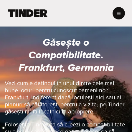
A
c
a
s
ă
Găsește o
T
i
Compatibilitate.
n
d
Frankfurt, Germania
e
r
Vezi cum e datingul în unul dintre cele mai
bune locuri pentru cunoscut oameni noi:
Frankfurt. Indiferent dacă locuiești aici sau ai
planuri să călătorești pentru a vizita, pe Tinder
găsești mulți localnici în apropiere.
Folosește Tinder ca să creezi o compatibilitate
cu cineva care are aceleași interese, ca să