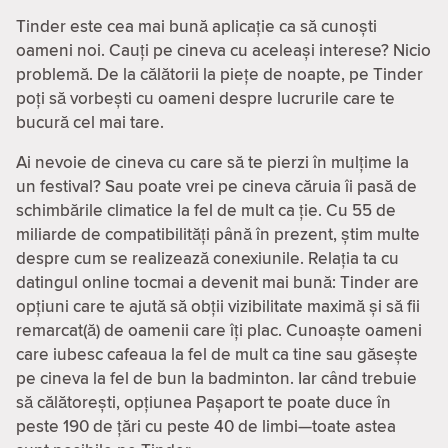
Tinder este cea mai bună aplicație ca să cunoști
oameni noi. Cauți pe cineva cu aceleași interese? Nicio
problemă. De la călătorii la piețe de noapte, pe Tinder
poți să vorbești cu oameni despre lucrurile care te
bucură cel mai tare.
Ai nevoie de cineva cu care să te pierzi în mulțime la
un festival? Sau poate vrei pe cineva căruia îi pasă de
schimbările climatice la fel de mult ca ție. Cu 55 de
miliarde de compatibilităţi până în prezent, știm multe
despre cum se realizează conexiunile. Relația ta cu
datingul online tocmai a devenit mai bună: Tinder are
opțiuni care te ajută să obții vizibilitate maximă și să fii
remarcat(ă) de oamenii care îți plac. Cunoaște oameni
care iubesc cafeaua la fel de mult ca tine sau găsește
pe cineva la fel de bun la badminton. Iar când trebuie
să călătorești, opțiunea Pașaport te poate duce în
peste 190 de țări cu peste 40 de limbi—toate astea