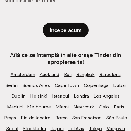
sunt posibile pe Tinder.
Începe acum
Află ce se întâmplă în alte orașe Tinder din
apropierea ta!
Amsterdam
Auckland
Bali
Bangkok
Barcelona
Berlin
Buenos Aires
Cape Town
Copenhaga
Dubai
Dublin
Helsinki
Istanbul
Londra
Los Angeles
Madrid
Melbourne
Miami
New York
Oslo
Paris
Praga
Rio de Janeiro
Roma
San Francisco
São Paulo
Seoul
Stockholm
Taipei
Tel Aviv
Tokyo
Varșovia