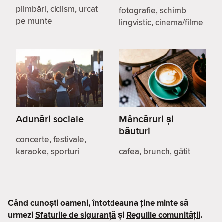
plimbări, ciclism, urcat
fotografie, schimb
pe munte
lingvistic, cinema/filme
Adunări sociale
Mâncăruri și
băuturi
concerte, festivale,
karaoke, sporturi
cafea, brunch, gătit
Când cunoști oameni, întotdeauna ține minte să
urmezi
Sfaturile de siguranță
și
Regulile comunității
.