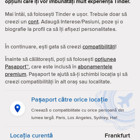
opțiuni care îți vor îmbunătăți mult experiența Tinder.
Mai întâi, să folosești Tinder e ușor. Trebuie doar să
creezi un
cont
. Adaugă Interese/Pasiuni, poze și o
biografie la profil ca să îți afișezi personalitatea.
În continuare, ești gata să creezi
compatibilităţi
!
Înainte să călătorești, poți să folosești
opțiunea
Pașaport™
, care este inclusă în
abonamentele
premium
. Pașaport te ajută să-ți schimbi locația și să
creezi compatibilităţi în alt oraș sau localitate.
Pașaport către orice locație
Creează o compatibilitate cu orice persoană din
lumea largă. Paris, Los Angeles, Sydney, Hai!
Locaţia curentă
Frankfurt