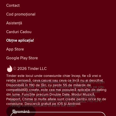
Contact
Cod promoțional
Asistență
Carduri Cadou
Obțne aplicația!
App Store
Google Play Store
© 2026 Tinder LLC
Tinder este locul unde conexiunile chiar încep, fie că vrei o
relație serioasă, ceva casual sau ceva ce încă nu ai descifrat.
Avem grijă de confidențialitatea dvs. Noi și partenerii noștri
Disponibilă în 190 de țări, cu peste 55 de miliarde de
folosim module cookie ca să măsurăm audiența de pe site-
compatibilități create, este cea mai populară aplicație de dating
ul nostru web, să îți prezentăm oferte și să îmbunătățim
din lume. Funcțiile precum Double Date, Modul Muzică,
operațiunile de marketing Tinder.
Mai multe informații
Pașaport, Chimie și multe altele sunt create pentru orice tip de
despre cookie-uri și furnizorii pe care îi folosim.
Poți să îți
conexiune. Descarcă gratuit pe iOS și Android.
retragi consimţământul oricând din setări.
română