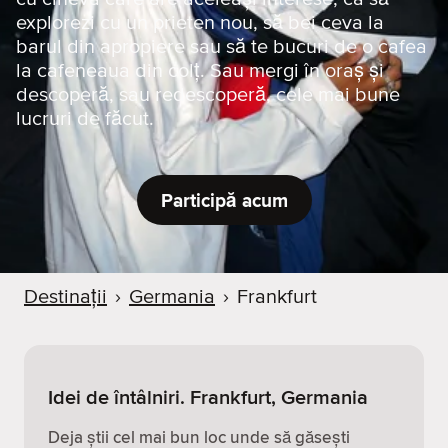
explorezi cu un prieten nou, să bei ceva la
barul din apropiere sau să te bucuri de o cafea
la cafeneaua din colț. Sau mergi în oraș și
descoperă, sau redescoperă, cele mai bune
lucruri de făcut.
Participă acum
Destinații
›
Germania
›
Frankfurt
Idei de întâlniri. Frankfurt, Germania
Deja știi cel mai bun loc unde să găsești