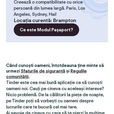
Creează o compatibilitate cu orice
persoană din lumea largă. Paris, Los
Angeles, Sydney, Hai!
Locaţia curentă
:
Brampton
Ce este Modul Pașaport?
Când cunoști oameni, întotdeauna ține minte să
urmezi
Sfaturile de siguranță
și
Regulile
comunității
.
Tinder este cea mai bună aplicație ca să cunoști
oameni noi. Cauți pe cineva cu aceleași interese?
Nicio problemă. De la călătorii la piețe de noapte,
pe Tinder poți să vorbești cu oameni despre
lucrurile care te bucură cel mai tare.
Ai nevoie de cineva cu care să te pierzi în mulțime