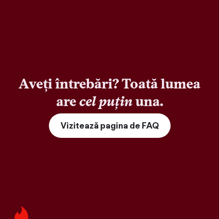
Aveți întrebări? Toată lumea
are
cel puțin
una.
Vizitează pagina de FAQ