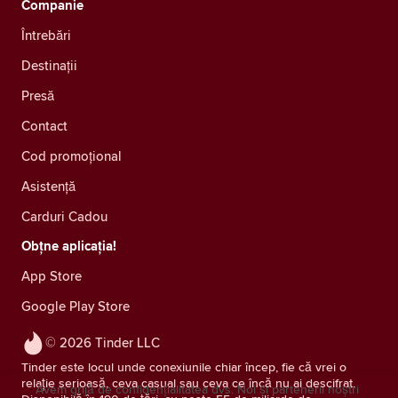
Companie
Întrebări
Destinații
Presă
Contact
Cod promoțional
Asistență
Carduri Cadou
Obțne aplicația!
App Store
Google Play Store
© 2026 Tinder LLC
Tinder este locul unde conexiunile chiar încep, fie că vrei o
relație serioasă, ceva casual sau ceva ce încă nu ai descifrat.
Avem grijă de confidențialitatea dvs. Noi și partenerii noștri