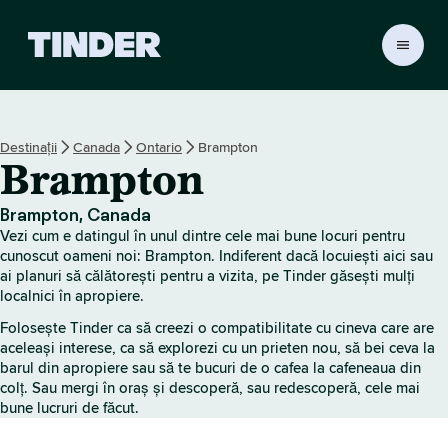
A
c
a
s
ă
Destinații
Canada
Ontario
Brampton
T
Brampton
i
n
d
Brampton, Canada
e
Vezi cum e datingul în unul dintre cele mai bune locuri pentru
r
cunoscut oameni noi: Brampton. Indiferent dacă locuiești aici sau
ai planuri să călătorești pentru a vizita, pe Tinder găsești mulți
localnici în apropiere.
Folosește Tinder ca să creezi o compatibilitate cu cineva care are
aceleași interese, ca să explorezi cu un prieten nou, să bei ceva la
barul din apropiere sau să te bucuri de o cafea la cafeneaua din
colț. Sau mergi în oraș și descoperă, sau redescoperă, cele mai
bune lucruri de făcut.