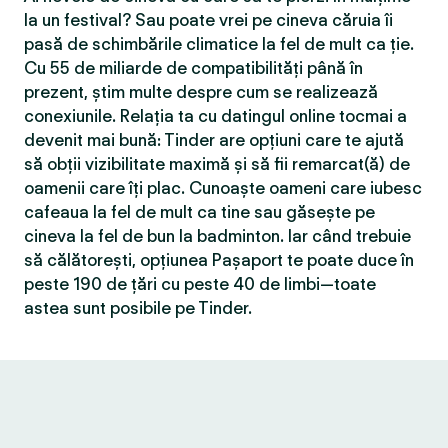
la un festival? Sau poate vrei pe cineva căruia îi
pasă de schimbările climatice la fel de mult ca ție.
Cu 55 de miliarde de compatibilităţi până în
prezent, știm multe despre cum se realizează
conexiunile. Relația ta cu datingul online tocmai a
devenit mai bună: Tinder are opțiuni care te ajută
să obții vizibilitate maximă și să fii remarcat(ă) de
oamenii care îți plac. Cunoaște oameni care iubesc
cafeaua la fel de mult ca tine sau găsește pe
cineva la fel de bun la badminton. Iar când trebuie
să călătorești, opțiunea Pașaport te poate duce în
peste 190 de țări cu peste 40 de limbi—toate
astea sunt posibile pe Tinder.