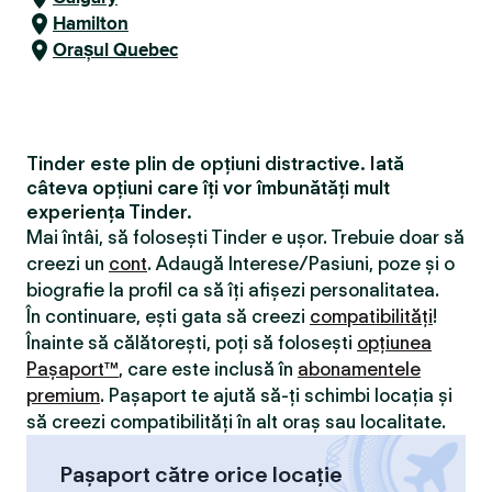
Hamilton
Orașul Quebec
Tinder este plin de opțiuni distractive. Iată
câteva opțiuni care îți vor îmbunătăți mult
experiența Tinder.
Mai întâi, să folosești Tinder e ușor. Trebuie doar să
creezi un
cont
. Adaugă Interese/Pasiuni, poze și o
biografie la profil ca să îți afișezi personalitatea.
În continuare, ești gata să creezi
compatibilităţi
!
Înainte să călătorești, poți să folosești
opțiunea
Pașaport™
, care este inclusă în
abonamentele
premium
. Pașaport te ajută să-ți schimbi locația și
să creezi compatibilităţi în alt oraș sau localitate.
Pașaport către orice locație