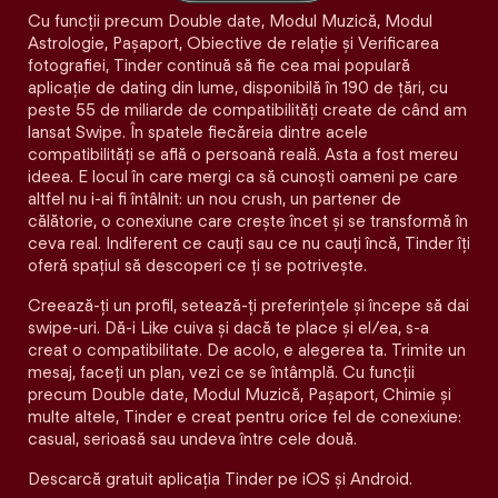
Cu funcții precum Double date, Modul Muzică, Modul
Astrologie, Pașaport, Obiective de relație și Verificarea
fotografiei, Tinder continuă să fie cea mai populară
aplicație de dating din lume, disponibilă în 190 de țări, cu
peste 55 de miliarde de compatibilități create de când am
lansat Swipe. În spatele fiecăreia dintre acele
compatibilităţi se află o persoană reală. Asta a fost mereu
ideea. E locul în care mergi ca să cunoști oameni pe care
altfel nu i-ai fi întâlnit: un nou crush, un partener de
călătorie, o conexiune care crește încet și se transformă în
ceva real. Indiferent ce cauți sau ce nu cauți încă, Tinder îți
oferă spațiul să descoperi ce ți se potrivește.
Creează-ți un profil, setează-ți preferințele și începe să dai
swipe-uri. Dă-i Like cuiva și dacă te place și el/ea, s-a
creat o compatibilitate. De acolo, e alegerea ta. Trimite un
mesaj, faceți un plan, vezi ce se întâmplă. Cu funcții
precum Double date, Modul Muzică, Pașaport, Chimie și
multe altele, Tinder e creat pentru orice fel de conexiune:
casual, serioasă sau undeva între cele două.
Descarcă gratuit aplicația Tinder pe iOS și Android.