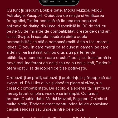
Cu funcții precum Double date, Modul Muzică, Modul
Astrologie, Pașaport, Obiective de relație și Verificarea
fotografiei, Tinder continuă să fie cea mai populară
aplicație de dating din lume, disponibilă în 190 de țări, cu
peste 55 de miliarde de compatibilități create de când am
lansat Swipe. În spatele fiecăreia dintre acele
compatibilităţi se află o persoană reală. Asta a fost mereu
ideea. E locul în care mergi ca să cunoști oameni pe care
altfel nu i-ai fi întâlnit: un nou crush, un partener de
călătorie, o conexiune care crește încet și se transformă în
ceva real. Indiferent ce cauți sau ce nu cauți încă, Tinder îți
oferă spațiul să descoperi ce ți se potrivește.
Creează-ți un profil, setează-ți preferințele și începe să dai
swipe-uri. Dă-i Like cuiva și dacă te place și el/ea, s-a
creat o compatibilitate. De acolo, e alegerea ta. Trimite un
mesaj, faceți un plan, vezi ce se întâmplă. Cu funcții
precum Double date, Modul Muzică, Pașaport, Chimie și
multe altele, Tinder e creat pentru orice fel de conexiune:
casual, serioasă sau undeva între cele două.