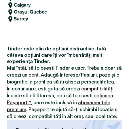
Calgary
Orașul Quebec
Surrey
Tinder este plin de opțiuni distractive. Iată
câteva opțiuni care îți vor îmbunătăți mult
experiența Tinder.
Mai întâi, să folosești Tinder e ușor. Trebuie doar să
creezi un
cont
. Adaugă Interese/Pasiuni, poze și o
biografie la profil ca să îți afișezi personalitatea.
În continuare, ești gata să creezi
compatibilităţi
!
Înainte să călătorești, poți să folosești
opțiunea
Pașaport™
, care este inclusă în
abonamentele
premium
. Pașaport te ajută să-ți schimbi locația și
să creezi compatibilităţi în alt oraș sau localitate.