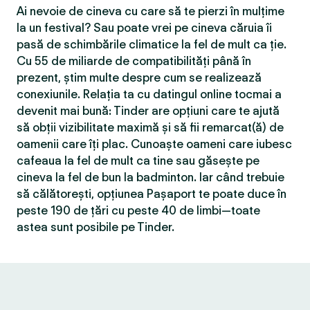
Ai nevoie de cineva cu care să te pierzi în mulțime
la un festival? Sau poate vrei pe cineva căruia îi
pasă de schimbările climatice la fel de mult ca ție.
Cu 55 de miliarde de compatibilităţi până în
prezent, știm multe despre cum se realizează
conexiunile. Relația ta cu datingul online tocmai a
devenit mai bună: Tinder are opțiuni care te ajută
să obții vizibilitate maximă și să fii remarcat(ă) de
oamenii care îți plac. Cunoaște oameni care iubesc
cafeaua la fel de mult ca tine sau găsește pe
cineva la fel de bun la badminton. Iar când trebuie
să călătorești, opțiunea Pașaport te poate duce în
peste 190 de țări cu peste 40 de limbi—toate
astea sunt posibile pe Tinder.