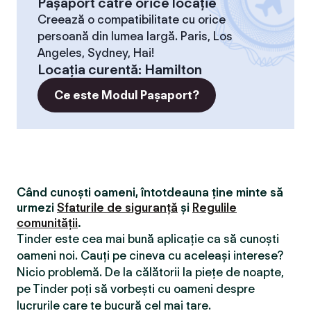
Pașaport către orice locație
Creează o compatibilitate cu orice
persoană din lumea largă. Paris, Los
Angeles, Sydney, Hai!
Locaţia curentă
:
Hamilton
Ce este Modul Pașaport?
Când cunoști oameni, întotdeauna ține minte să
urmezi
Sfaturile de siguranță
și
Regulile
comunității
.
Tinder este cea mai bună aplicație ca să cunoști
oameni noi. Cauți pe cineva cu aceleași interese?
Nicio problemă. De la călătorii la piețe de noapte,
pe Tinder poți să vorbești cu oameni despre
lucrurile care te bucură cel mai tare.