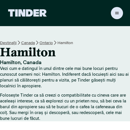
A
c
a
s
ă
Destinații
Canada
Ontario
Hamilton
T
Hamilton
i
n
d
Hamilton, Canada
e
Vezi cum e datingul în unul dintre cele mai bune locuri pentru
r
cunoscut oameni noi: Hamilton. Indiferent dacă locuiești aici sau ai
planuri să călătorești pentru a vizita, pe Tinder găsești mulți
localnici în apropiere.
Folosește Tinder ca să creezi o compatibilitate cu cineva care are
aceleași interese, ca să explorezi cu un prieten nou, să bei ceva la
barul din apropiere sau să te bucuri de o cafea la cafeneaua din
colț. Sau mergi în oraș și descoperă, sau redescoperă, cele mai
bune lucruri de făcut.