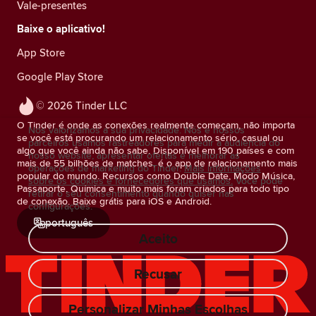
Vale-presentes
Baixe o aplicativo!
App Store
Google Play Store
© 2026 Tinder LLC
O Tinder é onde as conexões realmente começam, não importa
Nós valorizamos a sua privacidade. Nós e nossos
se você está procurando um relacionamento sério, casual ou
parceiros usamos rastreadores para medir a audiência do
algo que você ainda não sabe. Disponível em 190 países e com
nosso website, apresentar ofertas e melhorar as
mais de 55 bilhões de matches, é o app de relacionamento mais
operações de marketing do Tinder.
Mais informações
popular do mundo. Recursos como Double Date, Modo Música,
sobre os cookies e fornecedores que usamos.
Você pode
Passaporte, Química e muito mais foram criados para todo tipo
retirar o seu consentimento quando quiser nas
de conexão. Baixe grátis para iOS e Android.
configurações.
português
Aceito
Recusar
Personalizar Minhas Escolhas