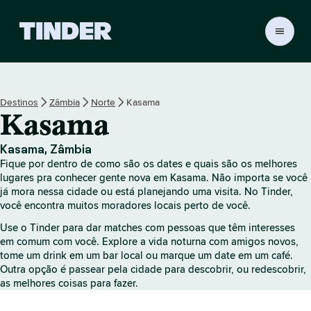
P
á
g
i
n
Destinos
Zâmbia
Norte
Kasama
a
Kasama
i
n
i
Kasama, Zâmbia
c
Fique por dentro de como são os dates e quais são os melhores
i
lugares pra conhecer gente nova em Kasama. Não importa se você
a
já mora nessa cidade ou está planejando uma visita. No Tinder,
você encontra muitos moradores locais perto de você.
l
d
Use o Tinder para dar matches com pessoas que têm interesses
o
em comum com você. Explore a vida noturna com amigos novos,
T
tome um drink em um bar local ou marque um date em um café.
i
Outra opção é passear pela cidade para descobrir, ou redescobrir,
n
as melhores coisas para fazer.
d
e