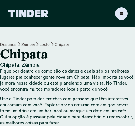
P
á
g
i
n
Destinos
Zâmbia
Leste
Chipata
a
Chipata
i
n
i
Chipata, Zâmbia
c
Fique por dentro de como são os dates e quais são os melhores
i
lugares pra conhecer gente nova em Chipata. Não importa se você
a
já mora nessa cidade ou está planejando uma visita. No Tinder,
você encontra muitos moradores locais perto de você.
l
d
Use o Tinder para dar matches com pessoas que têm interesses
o
em comum com você. Explore a vida noturna com amigos novos,
T
tome um drink em um bar local ou marque um date em um café.
i
Outra opção é passear pela cidade para descobrir, ou redescobrir,
n
as melhores coisas para fazer.
d
e