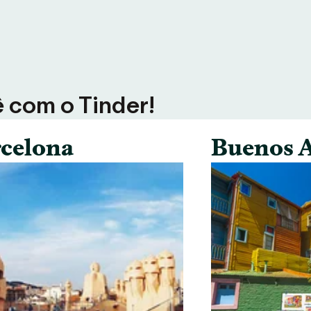
ê com o Tinder!
celona
Buenos A