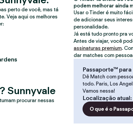
podem melhorar ainda ma
oas perto de você, mas tá
Usar o Tinder é muito fác
e. Veja aqui os melhores
de adicionar seus interes
r:
personalidade.
Já está tudo pronto pra 
Antes de viajar, você pod
assinaturas premium
. Co
dar matches com pessoas
ardens
Passaporte™ para 
Dê Match com pesso
todo. Paris, Los Ange
r? Sunnyvale
Vamos nessa!
Localização atual
:
stumam procurar nessas
O que é o Passap