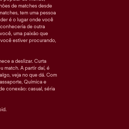
ilhões de matches desde
 matches, tem uma pessoa
nder é o lugar onde você
 conheceria de outra
 você, uma paixão que
e você estiver procurando,
mece a deslizar. Curta
u match. A partir daí, é
go, veja no que dá. Com
assaporte, Química e
 de conexão: casual, séria
id.