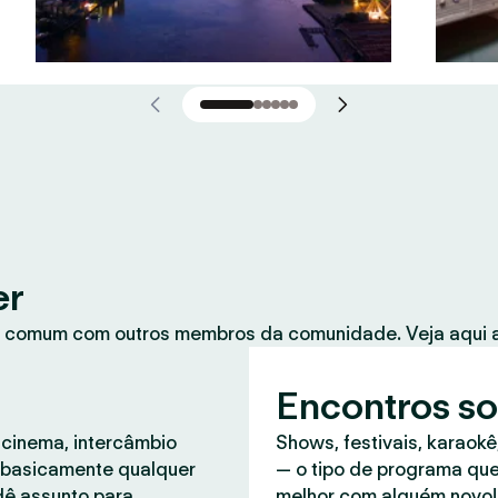
er
 comum com outros membros da comunidade. Veja aqui a
Encontros so
 cinema, intercâmbio
Shows, festivais, karaokê
, basicamente qualquer
— o tipo de programa que
dê assunto para
melhor com alguém novo!