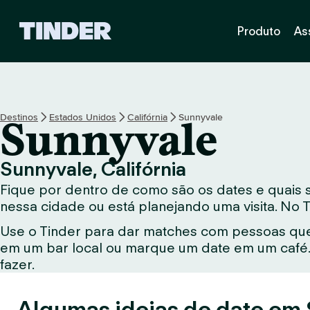
P
Produto
As
á
g
i
n
a
i
Destinos
Estados Unidos
Califórnia
Sunnyvale
Sunnyvale
n
i
c
Sunnyvale, Califórnia
i
Fique por dentro de como são os dates e quais 
a
l
nessa cidade ou está planejando uma visita. No 
d
Use o Tinder para dar matches com pessoas que
o
em um bar local ou marque um date em um café. 
T
i
fazer.
n
d
Algumas ideias de date em
e