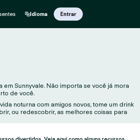
sentes
Idioma
Entrar
a em Sunnyvale. Não importa se você já mora
rto de você.
vida noturna com amigos novos, tome um drink
ir, ou redescobrir, as melhores coisas para
ursos divertidos. Veja aqui como alguns recursos