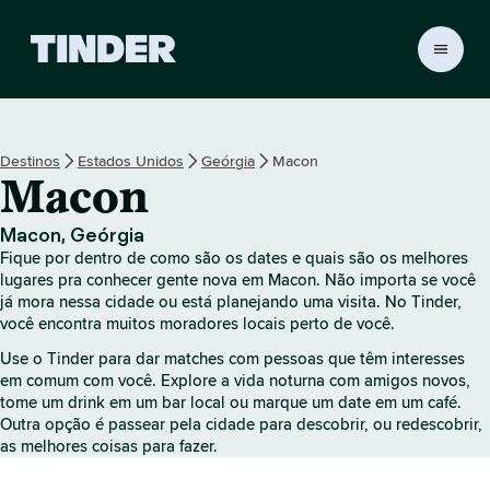
P
á
g
i
n
Destinos
Estados Unidos
Geórgia
Macon
a
Macon
i
n
i
Macon, Geórgia
c
Fique por dentro de como são os dates e quais são os melhores
i
lugares pra conhecer gente nova em Macon. Não importa se você
a
já mora nessa cidade ou está planejando uma visita. No Tinder,
você encontra muitos moradores locais perto de você.
l
d
Use o Tinder para dar matches com pessoas que têm interesses
o
em comum com você. Explore a vida noturna com amigos novos,
T
tome um drink em um bar local ou marque um date em um café.
i
Outra opção é passear pela cidade para descobrir, ou redescobrir,
n
as melhores coisas para fazer.
d
e