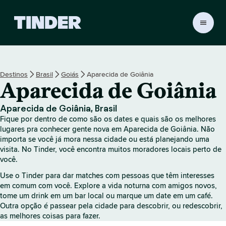
P
á
g
i
n
Destinos
Brasil
Goiás
Aparecida de Goiânia
a
Aparecida de Goiânia
i
n
i
Aparecida de Goiânia, Brasil
c
Fique por dentro de como são os dates e quais são os melhores
i
lugares pra conhecer gente nova em Aparecida de Goiânia. Não
a
importa se você já mora nessa cidade ou está planejando uma
visita. No Tinder, você encontra muitos moradores locais perto de
l
você.
d
o
Use o Tinder para dar matches com pessoas que têm interesses
T
em comum com você. Explore a vida noturna com amigos novos,
i
tome um drink em um bar local ou marque um date em um café.
n
Outra opção é passear pela cidade para descobrir, ou redescobrir,
d
as melhores coisas para fazer.
e