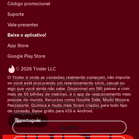
Código promocional
Suporte
Vale-presentes
Baixe o aplicativo!
App Store
Google Play Store
© 2026 Tinder LLC
O Tinder é onde as conexões realmente começam, não importa
Nós valorizamos a sua privacidade. Nós e nossos
se você está procurando um relacionamento sério, casual ou
parceiros usamos rastreadores para medir a audiência do
algo que você ainda não sabe. Disponível em 190 países e com
nosso website, apresentar ofertas e melhorar as
mais de 55 bilhões de matches, é o app de relacionamento mais
operações de marketing do Tinder.
Mais informações
popular do mundo. Recursos como Double Date, Modo Música,
sobre os cookies e fornecedores que usamos.
Você pode
Passaporte, Química e muito mais foram criados para todo tipo
retirar o seu consentimento quando quiser nas
de conexão. Baixe grátis para iOS e Android.
configurações.
português
Aceito