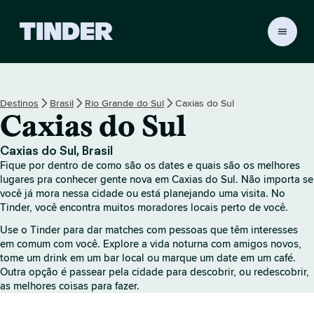
P
á
g
i
n
Destinos
Brasil
Rio Grande do Sul
Caxias do Sul
a
Caxias do Sul
i
n
i
Caxias do Sul, Brasil
c
Fique por dentro de como são os dates e quais são os melhores
i
lugares pra conhecer gente nova em Caxias do Sul. Não importa se
a
você já mora nessa cidade ou está planejando uma visita. No
Tinder, você encontra muitos moradores locais perto de você.
l
d
Use o Tinder para dar matches com pessoas que têm interesses
o
em comum com você. Explore a vida noturna com amigos novos,
T
tome um drink em um bar local ou marque um date em um café.
i
Outra opção é passear pela cidade para descobrir, ou redescobrir,
n
as melhores coisas para fazer.
d
e