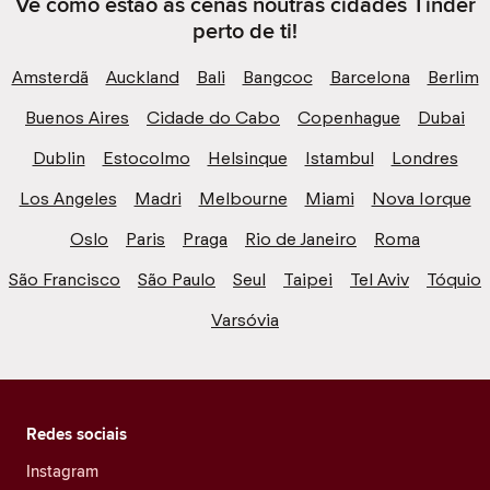
Vê como estão as cenas noutras cidades Tinder
perto de ti!
Amsterdã
Auckland
Bali
Bangcoc
Barcelona
Berlim
Buenos Aires
Cidade do Cabo
Copenhague
Dubai
Dublin
Estocolmo
Helsinque
Istambul
Londres
Los Angeles
Madri
Melbourne
Miami
Nova Iorque
Oslo
Paris
Praga
Rio de Janeiro
Roma
São Francisco
São Paulo
Seul
Taipei
Tel Aviv
Tóquio
Varsóvia
Redes sociais
Instagram