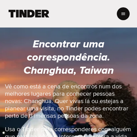
P
á
g
i
n
Encontrar uma
a
i
correspondência.
n
i
Changhua, Taiwan
c
i
a
Vê como está a cena de encontros num dos
l
melhores lugares para conhecer pessoas
d
novas: Changhua. Quer vivas lá ou estejas a
o
planear uma visita, no Tinder podes encontrar
T
perto de ti imensas pessoas da zona.
i
n
d
Usa o Tinder para corresponderes com alguém
e
que partilha os teus interesses, explora a vida