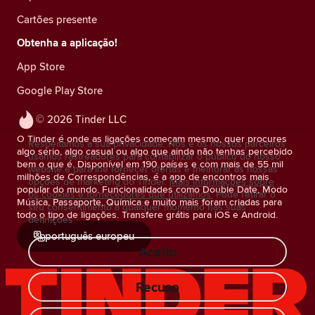
Cartões presente
Obtenha a aplicação!
App Store
Google Play Store
© 2026 Tinder LLC
O Tinder é onde as ligações começam mesmo, quer procures
Respeitamos a sua privacidade. Nós e os nossos parceiros
algo sério, algo casual ou algo que ainda não tenhas percebido
usamos rastreadores para contabilizar o público do nosso
bem o que é. Disponível em 190 países e com mais de 55 mil
website e para lhe fornecer ofertas e melhorar as nossas
milhões de Correspondências, é a app de encontros mais
opções de marketing do Tinder.
Mais informações sobre
popular do mundo. Funcionalidades como Double Date, Modo
os cookies e fornecedores que utilizamos.
Pode retirar o
Música, Passaporte, Química e muito mais foram criadas para
seu consentimento a qualquer momento nas suas
todo o tipo de ligações. Transfere grátis para iOS e Android.
definições.
português europeu
Aceito
Recuso