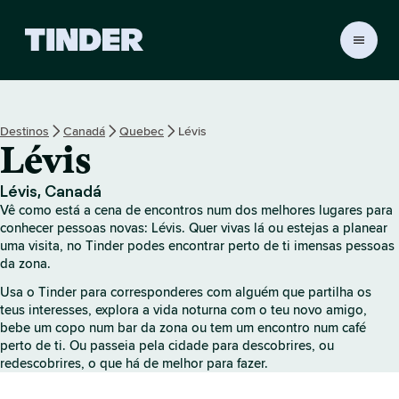
P
á
g
i
n
Destinos
Canadá
Quebec
Lévis
a
Lévis
i
n
i
Lévis, Canadá
c
Vê como está a cena de encontros num dos melhores lugares para
i
conhecer pessoas novas: Lévis. Quer vivas lá ou estejas a planear
a
uma visita, no Tinder podes encontrar perto de ti imensas pessoas
da zona.
l
d
Usa o Tinder para corresponderes com alguém que partilha os
o
teus interesses, explora a vida noturna com o teu novo amigo,
T
bebe um copo num bar da zona ou tem um encontro num café
i
perto de ti. Ou passeia pela cidade para descobrires, ou
n
redescobrires, o que há de melhor para fazer.
d
e