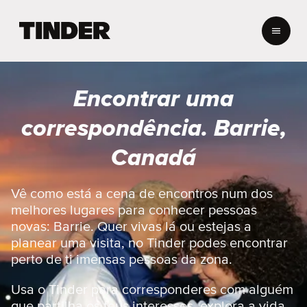
P
á
g
i
n
Encontrar uma
a
i
correspondência. Barrie,
n
i
Canadá
c
i
a
Vê como está a cena de encontros num dos
l
melhores lugares para conhecer pessoas
d
novas: Barrie. Quer vivas lá ou estejas a
o
planear uma visita, no Tinder podes encontrar
T
perto de ti imensas pessoas da zona.
i
n
d
Usa o Tinder para corresponderes com alguém
e
que partilha os teus interesses, explora a vida