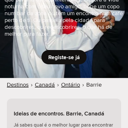
r
noturna com o teu novo amigo, bebe um copo
num bar da zona ou tem um encontro num café
perto de ti. Ou passeia pela cidade para
descobrires, ou redescobrires, o que há de
melhor para fazer.
Registe-se já
Destinos
›
Canadá
›
Ontário
›
Barrie
Ideias de encontros. Barrie, Canadá
Já sabes qual é o melhor lugar para encontrar