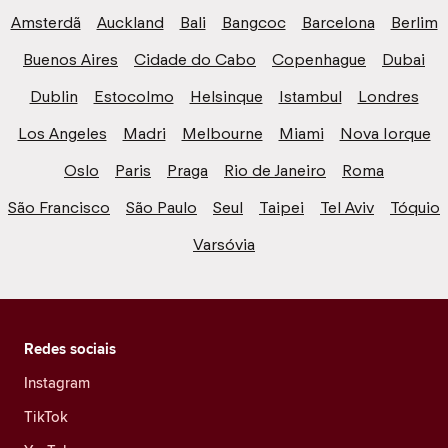
Amsterdã
Auckland
Bali
Bangcoc
Barcelona
Berlim
Buenos Aires
Cidade do Cabo
Copenhague
Dubai
Dublin
Estocolmo
Helsinque
Istambul
Londres
Los Angeles
Madri
Melbourne
Miami
Nova Iorque
Oslo
Paris
Praga
Rio de Janeiro
Roma
São Francisco
São Paulo
Seul
Taipei
Tel Aviv
Tóquio
Varsóvia
Redes sociais
Instagram
TikTok