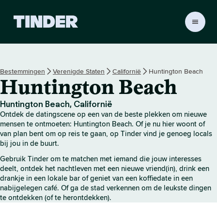
T
i
n
d
e
Bestemmingen
Verenigde Staten
Californië
Huntington Beach
r
Huntington Beach
h
o
m
Huntington Beach, Californië
e
Ontdek de datingscene op een van de beste plekken om nieuwe
p
mensen te ontmoeten: Huntington Beach. Of je nu hier woont of
a
van plan bent om op reis te gaan, op Tinder vind je genoeg locals
bij jou in de buurt.
g
i
Gebruik Tinder om te matchen met iemand die jouw interesses
n
deelt, ontdek het nachtleven met een nieuwe vriend(in), drink een
a
drankje in een lokale bar of geniet van een koffiedate in een
nabijgelegen café. Of ga de stad verkennen om de leukste dingen
te ontdekken (of te herontdekken).