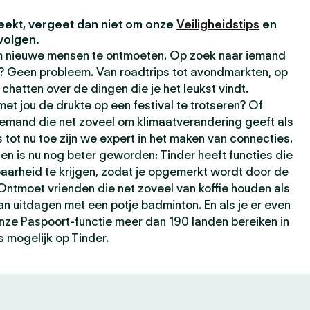
eekt, vergeet dan niet om onze
Veiligheidstips
en
volgen.
om nieuwe mensen te ontmoeten. Op zoek naar iemand
t? Geen probleem. Van roadtrips tot avondmarkten, op
chatten over de dingen die je het leukst vindt.
t jou de drukte op een festival te trotseren? Of
iemand die net zoveel om klimaatverandering geeft als
s tot nu toe zijn we expert in het maken van connecties.
ten is nu nog beter geworden: Tinder heeft functies die
baarheid te krijgen, zodat je opgemerkt wordt door de
 Ontmoet vrienden die net zoveel van koffie houden als
kan uitdagen met een potje badminton. En als je er even
 onze Paspoort-functie meer dan 190 landen bereiken in
s mogelijk op Tinder.