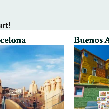
rt!
celona
Buenos A