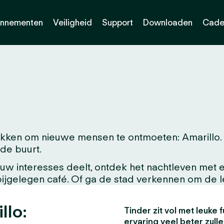
nnementen
Veiligheid
Support
Downloaden
Cade
ken om nieuwe mensen te ontmoeten: Amarillo. Of
 de buurt.
w interesses deelt, ontdek het nachtleven met ee
abijgelegen café. Of ga de stad verkennen om de 
llo:
Tinder zit vol met leuke f
ervaring veel beter zull