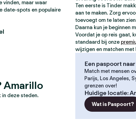
 te vinden, maar waar
Ten eerste is Tinder makk
te date-spots en populaire
aan te maken. Zorg ervoor 
toevoegt om te laten zien 
Daarna kun je beginnen 
el
Voordat je op reis gaat, 
standaard bij onze
premi
wijzigen en matchen met 
Een paspoort naar 
Match met mensen ove
Parijs, Los Angeles, 
? Amarillo
grenzen over!
Huidige locatie
:
Am
 in deze steden.
Wat is Paspoort?