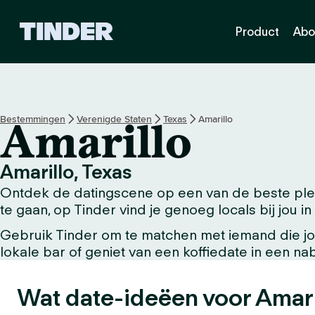
T
Product
Abo
i
n
d
e
r
h
Bestemmingen
Verenigde Staten
Texas
Amarillo
Amarillo
o
m
e
Amarillo, Texas
p
Ontdek de datingscene op een van de beste plek
a
g
te gaan, op Tinder vind je genoeg locals bij jou in
i
Gebruik Tinder om te matchen met iemand die jou
n
lokale bar of geniet van een koffiedate in een n
a
Wat date-ideëen voor Amari