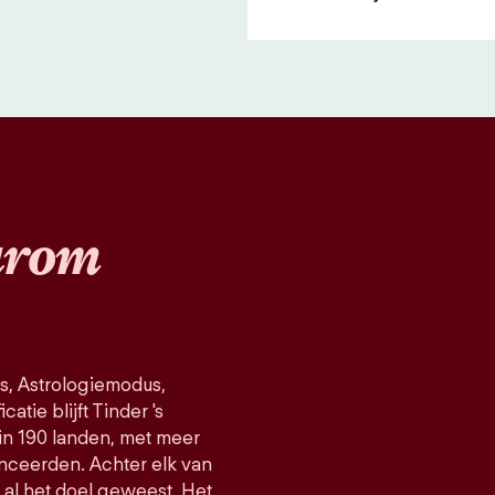
rom
s, Astrologiemodus,
atie blijft Tinder 's
in 190 landen, met meer
nceerden. Achter elk van
d al het doel geweest. Het