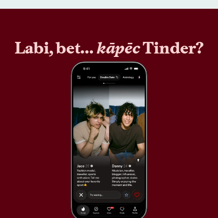
Labi, bet…
kāpēc
Tinder?