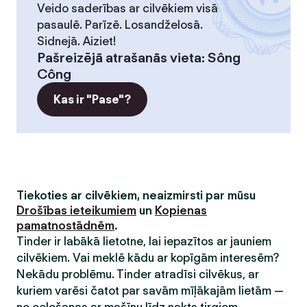
Veido saderības ar cilvēkiem visā
pasaulē. Parīzē. Losandželosā.
Sidnejā. Aiziet!
Pašreizējā atrašanās vieta
:
Sông
Công
Kas ir "Pase"?
Tiekoties ar cilvēkiem, neaizmirsti par mūsu
Drošības ieteikumiem
un
Kopienas
pamatnostādnēm
.
Tinder ir labākā lietotne, lai iepazītos ar jauniem
cilvēkiem. Vai meklē kādu ar kopīgām interesēm?
Nekādu problēmu. Tinder atradīsi cilvēkus, ar
kuriem varēsi čatot par savām mīļākajām lietām —