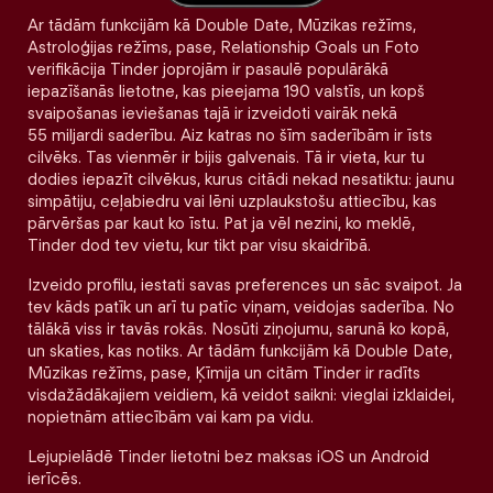
Ar tādām funkcijām kā Double Date, Mūzikas režīms,
Astroloģijas režīms, pase, Relationship Goals un Foto
verifikācija Tinder joprojām ir pasaulē populārākā
iepazīšanās lietotne, kas pieejama 190 valstīs, un kopš
svaipošanas ieviešanas tajā ir izveidoti vairāk nekā
55 miljardi saderību. Aiz katras no šīm saderībām ir īsts
cilvēks. Tas vienmēr ir bijis galvenais. Tā ir vieta, kur tu
dodies iepazīt cilvēkus, kurus citādi nekad nesatiktu: jaunu
simpātiju, ceļabiedru vai lēni uzplaukstošu attiecību, kas
pārvēršas par kaut ko īstu. Pat ja vēl nezini, ko meklē,
Tinder dod tev vietu, kur tikt par visu skaidrībā.
Izveido profilu, iestati savas preferences un sāc svaipot. Ja
tev kāds patīk un arī tu patīc viņam, veidojas saderība. No
tālākā viss ir tavās rokās. Nosūti ziņojumu, sarunā ko kopā,
un skaties, kas notiks. Ar tādām funkcijām kā Double Date,
Mūzikas režīms, pase, Ķīmija un citām Tinder ir radīts
visdažādākajiem veidiem, kā veidot saikni: vieglai izklaidei,
nopietnām attiecībām vai kam pa vidu.
Lejupielādē Tinder lietotni bez maksas iOS un Android
ierīcēs.