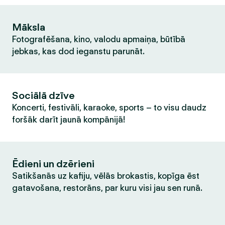
Māksla
Fotografēšana, kino, valodu apmaiņa, būtībā
jebkas, kas dod ieganstu parunāt.
Sociālā dzīve
Koncerti, festivāli, karaoke, sports – to visu daudz
foršāk darīt jaunā kompānijā!
Ēdieni un dzērieni
Satikšanās uz kafiju, vēlās brokastis, kopīga ēst
gatavošana, restorāns, par kuru visi jau sen runā.