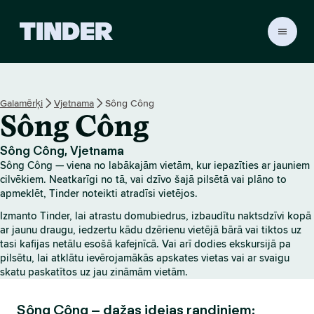
T
i
n
d
e
Galamērķi
Vjetnama
Sông Công
r
Sông Công
s
ā
k
Sông Công, Vjetnama
u
Sông Công — viena no labākajām vietām, kur iepazīties ar jauniem
m
cilvēkiem. Neatkarīgi no tā, vai dzīvo šajā pilsētā vai plāno to
l
apmeklēt, Tinder noteikti atradīsi vietējos.
a
Izmanto Tinder, lai atrastu domubiedrus, izbaudītu naktsdzīvi kopā
p
ar jaunu draugu, iedzertu kādu dzērienu vietējā bārā vai tiktos uz
a
tasi kafijas netālu esošā kafejnīcā. Vai arī dodies ekskursijā pa
pilsētu, lai atklātu ievērojamākās apskates vietas vai ar svaigu
skatu paskatītos uz jau zināmām vietām.
Sông Công – dažas idejas randiņiem: