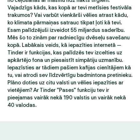
no ceļošanas ar mašīnu līdz nakts tirgiem.
Vajadzīgs kāds, kas kopā ar tevi metīsies festivāla
trakumos? Vai varbūt vienkārši vēlies atrast kādu,
ko klimata pārmaiņas satrauc tikpat ļoti kā tevi.
Esam palīdzējuši izveidot 55 miljardus saderību.
Mēs šo to zinām par radniecīgu dvēseļu savešanu
kopā. Labākais veids, kā iepazīties internetā —
Tinder ir funkcijas, kas palīdzēs tev izcelties uz
apkārtējo fona un piesaistīt simpātiju uzmanību.
Iepazīsties ar tādiem pašiem kafijas cienītājiem kā
tu, vai atrodi sev līdzvērtīgu badmintona pretinieku.
Plāno doties uz citu valsti un vēlies iepazīties ar
vietējiem? Ar Tinder "Pases" funkciju tev ir
pieejamas vairāk nekā 190 valstis un vairāk nekā
40 valodas.