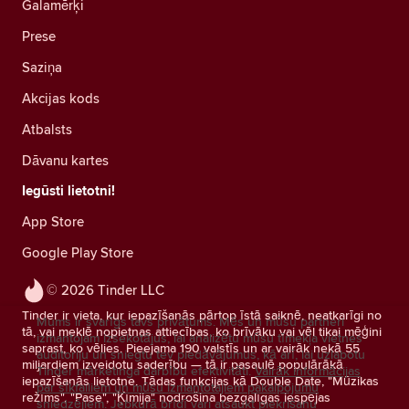
Galamērķi
Prese
Saziņa
Akcijas kods
Atbalsts
Dāvanu kartes
Iegūsti lietotni!
App Store
Google Play Store
© 2026 Tinder LLC
Tinder ir vieta, kur iepazīšanās pārtop īstā saiknē, neatkarīgi no
Mums ir svarīgs tavs privātums. Mēs un mūsu partneri
tā, vai meklē nopietnas attiecības, ko brīvāku vai vēl tikai mēģini
izmantojam izsekotājus, lai analizētu mūsu tīmekļa vietnes
saprast, ko vēlies. Pieejama 190 valstīs un ar vairāk nekā 55
auditoriju un sniegtu tev piedāvājumus, kā arī, lai uzlabotu
miljardiem izveidotu saderību — tā ir pasaulē populārākā
Tinder mārketinga darbību efektivitāti.
Vairāk informācijas
iepazīšanās lietotne. Tādas funkcijas kā Double Date, "Mūzikas
par sīkfailiem un mūsu izmantotajiem pakalpojumu
režīms", "Pase", "Ķīmija" nodrošina bezgalīgas iespējas
sniedzējiem.
Jebkurā brīdī vari atsaukt piekrišanu