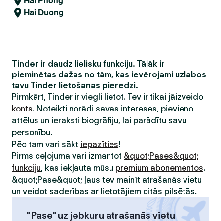
Hải Phòng
Hai Duong
Tinder ir daudz lielisku funkciju. Tālāk ir
pieminētas dažas no tām, kas ievērojami uzlabos
tavu Tinder lietošanas pieredzi.
Pirmkārt, Tinder ir viegli lietot. Tev ir tikai jāizveido
konts
. Noteikti norādi savas intereses, pievieno
attēlus un ieraksti biogrāfiju, lai parādītu savu
personību.
Pēc tam vari sākt
iepazīties
!
Pirms ceļojuma vari izmantot
&quot;Pases&quot;
funkciju
, kas iekļauta mūsu
premium abonementos
.
&quot;Pase&quot; ļaus tev mainīt atrašanās vietu
un veidot saderības ar lietotājiem citās pilsētās.
"Pase" uz jebkuru atrašanās vietu