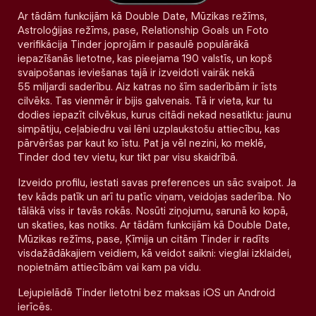
Ar tādām funkcijām kā Double Date, Mūzikas režīms,
Astroloģijas režīms, pase, Relationship Goals un Foto
verifikācija Tinder joprojām ir pasaulē populārākā
iepazīšanās lietotne, kas pieejama 190 valstīs, un kopš
svaipošanas ieviešanas tajā ir izveidoti vairāk nekā
55 miljardi saderību. Aiz katras no šīm saderībām ir īsts
cilvēks. Tas vienmēr ir bijis galvenais. Tā ir vieta, kur tu
dodies iepazīt cilvēkus, kurus citādi nekad nesatiktu: jaunu
simpātiju, ceļabiedru vai lēni uzplaukstošu attiecību, kas
pārvēršas par kaut ko īstu. Pat ja vēl nezini, ko meklē,
Tinder dod tev vietu, kur tikt par visu skaidrībā.
Izveido profilu, iestati savas preferences un sāc svaipot. Ja
tev kāds patīk un arī tu patīc viņam, veidojas saderība. No
tālākā viss ir tavās rokās. Nosūti ziņojumu, sarunā ko kopā,
un skaties, kas notiks. Ar tādām funkcijām kā Double Date,
Mūzikas režīms, pase, Ķīmija un citām Tinder ir radīts
visdažādākajiem veidiem, kā veidot saikni: vieglai izklaidei,
nopietnām attiecībām vai kam pa vidu.
Lejupielādē Tinder lietotni bez maksas iOS un Android
ierīcēs.