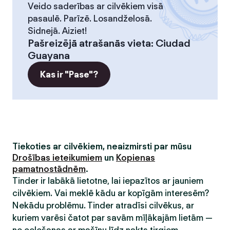
Veido saderības ar cilvēkiem visā
pasaulē. Parīzē. Losandželosā.
Sidnejā. Aiziet!
Pašreizējā atrašanās vieta
:
Ciudad
Guayana
Kas ir "Pase"?
Tiekoties ar cilvēkiem, neaizmirsti par mūsu
Drošības ieteikumiem
un
Kopienas
pamatnostādnēm
.
Tinder ir labākā lietotne, lai iepazītos ar jauniem
cilvēkiem. Vai meklē kādu ar kopīgām interesēm?
Nekādu problēmu. Tinder atradīsi cilvēkus, ar
kuriem varēsi čatot par savām mīļākajām lietām —