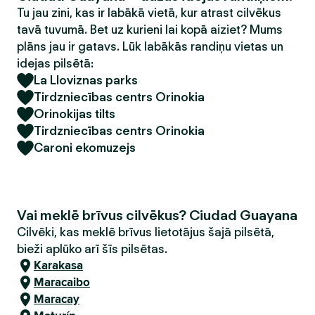
Tu jau zini, kas ir labākā vietā, kur atrast cilvēkus
tavā tuvumā. Bet uz kurieni lai kopā aiziet? Mums
plāns jau ir gatavs. Lūk labākās randiņu vietas un
idejas pilsētā:
La Lloviznas parks
Tirdzniecības centrs Orinokia
Orinokijas tilts
Tirdzniecības centrs Orinokia
Caroni ekomuzejs
Vai meklē brīvus cilvēkus? Ciudad Guayana
Cilvēki, kas meklē brīvus lietotājus šajā pilsētā,
bieži aplūko arī šīs pilsētas.
Karakasa
Maracaibo
Maracay