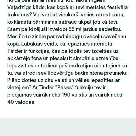
no ceļošanas ar mašīnu līdz nakts tirgiem.
Vajadzīgs kāds, kas kopā ar tevi metīsies festivāla
trakumos? Vai varbūt vienkārši vēlies atrast kādu,
ko klimata pārmaiņas satrauc tikpat ļoti kā tevi.
Esam palīdzējuši izveidot 55 miljardus saderību.
Mēs šo to zinām par radniecīgu dvēseļu savešanu
kopā. Labākais veids, kā iepazīties internetā —
Tinder ir funkcijas, kas palīdzēs tev izcelties uz
apkārtējo fona un piesaistīt simpātiju uzmanību.
Iepazīsties ar tādiem pašiem kafijas cienītājiem kā
tu, vai atrodi sev līdzvērtīgu badmintona pretinieku.
Plāno doties uz citu valsti un vēlies iepazīties ar
vietējiem? Ar Tinder "Pases" funkciju tev ir
pieejamas vairāk nekā 190 valstis un vairāk nekā
40 valodas.