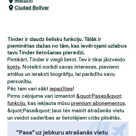
Maturín
Ciudad Bolīvar
Tinder ir daudz lielisku funkciju. Tālāk ir
pieminētas dažas no tām, kas ievērojami uzlabos
tavu Tinder lietošanas pieredzi.
Pirmkārt, Tinder ir viegli lietot. Tev ir tikai jāizveido
konts
. Noteikti norādi savas intereses, pievieno
attēlus un ieraksti biogrāfiju, lai parādītu savu
personību.
Pēc tam vari sākt
iepazīties
!
Pirms ceļojuma vari izmantot
&quot;Pases&quot;
funkciju
, kas iekļauta mūsu
premium abonementos
.
&quot;Pase&quot; ļaus tev mainīt atrašanās vietu
un veidot saderības ar lietotājiem citās pilsētās.
"Pase" uz jebkuru atrašanās vietu