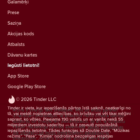
Galamērķi
Prese
Saziņa
Akcijas kods
Atbalsts
Dāvanu kartes
Iegūsti lietotni!
App Store
Google Play Store
© 2026 Tinder LLC
Tinder ir vieta, kur iepazīšanās pārtop īstā saiknē, neatkarīgi no
Mums ir svarīgs tavs privātums. Mēs un mūsu partneri
tā, vai meklē nopietnas attiecības, ko brīvāku vai vēl tikai mēģini
izmantojam izsekotājus, lai analizētu mūsu tīmekļa vietnes
saprast, ko vēlies. Pieejama 190 valstīs un ar vairāk nekā 55
auditoriju un sniegtu tev piedāvājumus, kā arī, lai uzlabotu
miljardiem izveidotu saderību — tā ir pasaulē populārākā
Tinder mārketinga darbību efektivitāti.
Vairāk informācijas
iepazīšanās lietotne. Tādas funkcijas kā Double Date, "Mūzikas
par sīkfailiem un mūsu izmantotajiem pakalpojumu
režīms", "Pase", "Ķīmija" nodrošina bezgalīgas iespējas
sniedzējiem.
Jebkurā brīdī vari atsaukt piekrišanu