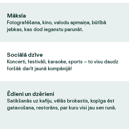
Māksla
Fotografēšana, kino, valodu apmaiņa, būtībā
jebkas, kas dod ieganstu parunāt.
Sociālā dzīve
Koncerti, festivāli, karaoke, sports – to visu daudz
foršāk darīt jaunā kompānijā!
Ēdieni un dzērieni
Satikšanās uz kafiju, vēlās brokastis, kopīga ēst
gatavošana, restorāns, par kuru visi jau sen runā.