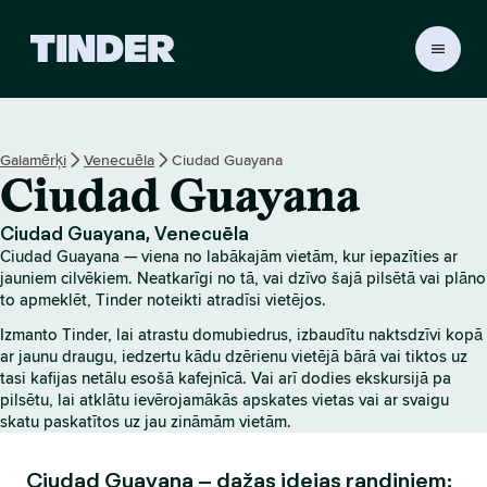
T
i
n
d
e
Galamērķi
Venecuēla
Ciudad Guayana
r
Ciudad Guayana
s
ā
k
Ciudad Guayana, Venecuēla
u
Ciudad Guayana — viena no labākajām vietām, kur iepazīties ar
m
jauniem cilvēkiem. Neatkarīgi no tā, vai dzīvo šajā pilsētā vai plāno
l
to apmeklēt, Tinder noteikti atradīsi vietējos.
a
Izmanto Tinder, lai atrastu domubiedrus, izbaudītu naktsdzīvi kopā
p
ar jaunu draugu, iedzertu kādu dzērienu vietējā bārā vai tiktos uz
a
tasi kafijas netālu esošā kafejnīcā. Vai arī dodies ekskursijā pa
pilsētu, lai atklātu ievērojamākās apskates vietas vai ar svaigu
skatu paskatītos uz jau zināmām vietām.
Ciudad Guayana – dažas idejas randiņiem: