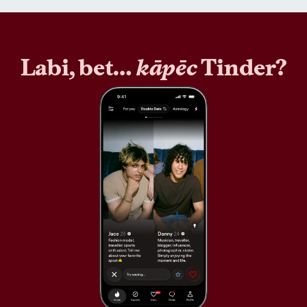
Labi, bet…
kāpēc
Tinder?