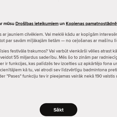
par mūsu
Drošības ieteikumiem
un
Kopienas pamatnostādn
zītos ar jauniem cilvēkiem. Vai meklē kādu ar kopīgām inter
čatot par savām mīļākajām lietām — no ceļošanas ar mašīnu lī
īsies festivāla trakumos? Vai varbūt vienkārši vēlies atrast 
i izveidot 55 miljardus saderību. Mēs šo to zinām par radni
er ir funkcijas, kas palīdzēs tev izcelties uz apkārtējo fona 
cienītājiem kā tu, vai atrodi sev līdzvērtīgu badmintona preti
nder "Pases" funkciju tev ir pieejamas vairāk nekā 190 valsti
Sākt