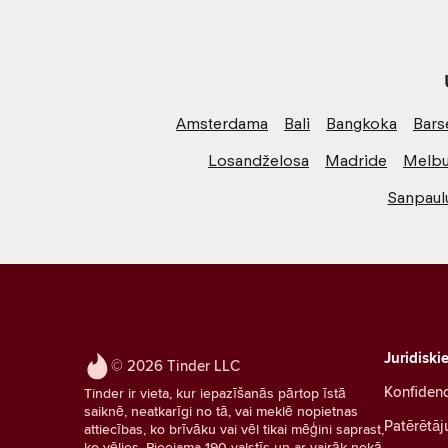
Amsterdama
Bali
Bangkoka
Bars
Losandželosa
Madride
Melbu
Sanpaul
Juridiski
© 2026 Tinder LLC
Konfidenc
Tinder ir vieta, kur iepazīšanās pārtop īstā
saiknē, neatkarīgi no tā, vai meklē nopietnas
Patērētāj
attiecības, ko brīvāku vai vēl tikai mēģini saprast,
ko vēlies. Pieejama 190 valstīs un ar vairāk nekā