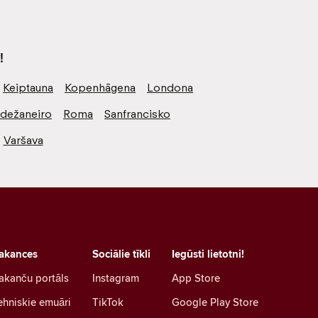
!
Keiptauna
Kopenhāgena
Londona
odežaneiro
Roma
Sanfrancisko
Varšava
akances
Sociālie tīkli
Iegūsti lietotni!
akanču portāls
Instagram
App Store
ehniskie emuāri
TikTok
Google Play Store