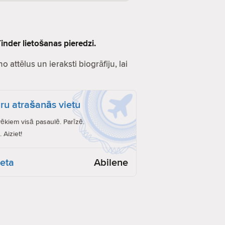
inder lietošanas pieredzi.
o attēlus un ieraksti biogrāfiju, lai
ru atrašanās vietu
vēkiem visā pasaulē. Parīzē.
 Aiziet!
ieta
Abilene