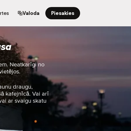
rtes
Valoda
Piesakies
asa
iem. Neatkarīgi no
vietējos.
jaunu draugu,
ā kafejnīcā. Vai arī
vai ar svaigu skatu