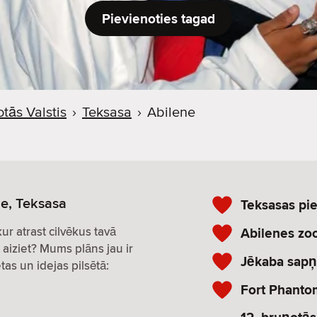
Pievienoties tagad
tās Valstis
›
Teksasa
›
Abilene
ne, Teksasa
Teksasas pi
 kur atrast cilvēkus tavā
Abilenes zoo
 aiziet? Mums plāns jau ir
Jēkaba sapņ
tas un idejas pilsētā:
Fort Phantom