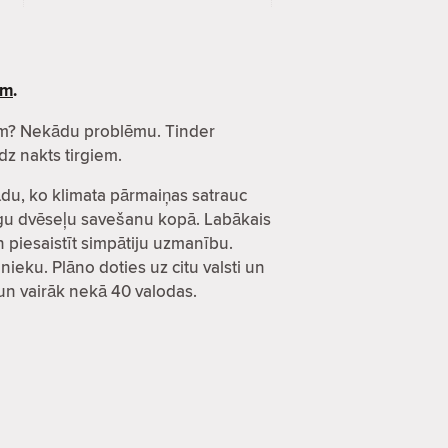
ēm
.
esēm? Nekādu problēmu. Tinder
dz nakts tirgiem.
kādu, ko klimata pārmaiņas satrauc
ecīgu dvēseļu savešanu kopā. Labākais
un piesaistīt simpātiju uzmanību.
nieku. Plāno doties uz citu valsti un
s un vairāk nekā 40 valodas.