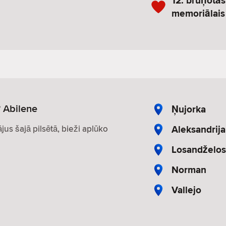
12. bruņotās 
memoriālais
? Abilene
Ņujorka
Aleksandrija
ājus šajā pilsētā, bieži aplūko
Losandželo
Norman
Vallejo