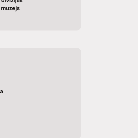
divīzijas
 muzejs
sa