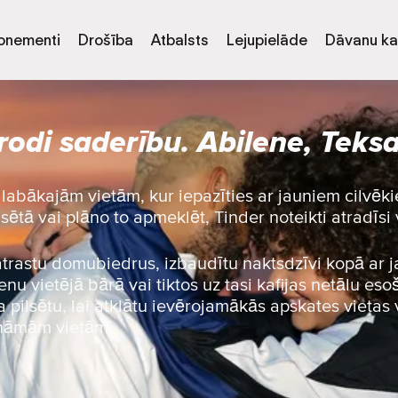
onementi
Drošība
Atbalsts
Lejupielāde
Dāvanu ka
rodi saderību. Abilene, Teks
labākajām vietām, kur iepazīties ar jauniem cilvēk
lsētā vai plāno to apmeklēt, Tinder noteikti atradīsi 
 atrastu domubiedrus, izbaudītu naktsdzīvi kopā ar 
nu vietējā bārā vai tiktos uz tasi kafijas netālu esoš
 pilsētu, lai atklātu ievērojamākās apskates vietas 
ināmām vietām.