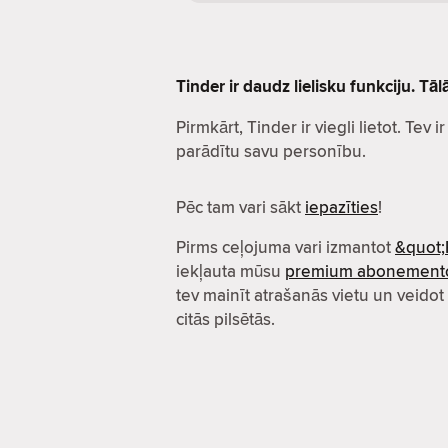
Tinder ir daudz lielisku funkciju. Tā
Pirmkārt, Tinder ir viegli lietot. Tev i
parādītu savu personību.
Pēc tam vari sākt
iepazīties
!
Pirms ceļojuma vari izmantot
&quot;
iekļauta mūsu
premium abonement
tev mainīt atrašanās vietu un veidot
citās pilsētās.