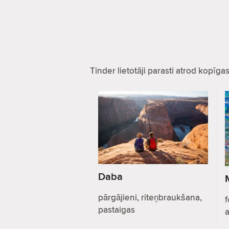
Tinder lietotāji parasti atrod kopīg
Daba
pārgājieni, riteņbraukšana,
f
pastaigas
a