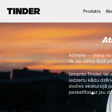
T
Produkts
Ab
i
n
d
e
At
r
s
ā
k
Abilene — viena no 
u
tā, vai dzīvo šajā pi
m
l
a
Izmanto Tinder, lai
p
iedzertu kādu dzērie
a
dodies ekskursijā pa
paskatītos uz jau z