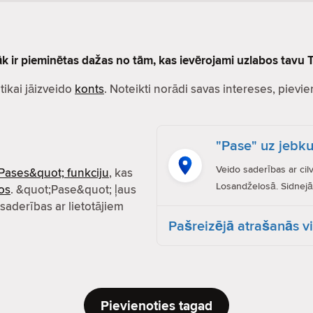
lāk ir pieminētas dažas no tām, kas ievērojami uzlabos tavu T
r tikai jāizveido
konts
. Noteikti norādi savas intereses, pievien
"Pase" uz jebku
Veido saderības ar cil
Pases&quot; funkciju
, kas
Losandželosā. Sidnejā.
os
. &quot;Pase&quot; ļaus
 saderības ar lietotājiem
Pašreizējā atrašanās v
Pievienoties tagad