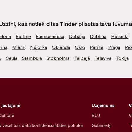
Uzzini, kas notiek citās Tinder pilsētās tavā tuvumā
elona
Berlīne
Buenosairesa
Dubaija
Dublina
Helsinki
rna
Miami
Ņujorka
Oklenda
Oslo
Parīze
Prāga
Ri
u
Seula
Stambula
Stokholma
Taipejā
Telaviva
Tokija
e jautājumi
Uzņēmums
V
ialitāte
BUJ
V
u veselības datu konfidencialitātes politika
Galamērķi
T