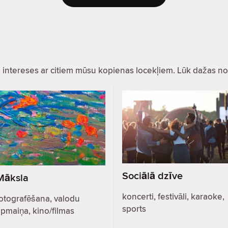
as intereses ar citiem mūsu kopienas locekļiem. Lūk dažas no
Sociālā dzīve
Māksla
koncerti, festivāli, karaoke,
otografēšana, valodu
sports
pmaiņa, kino/filmas