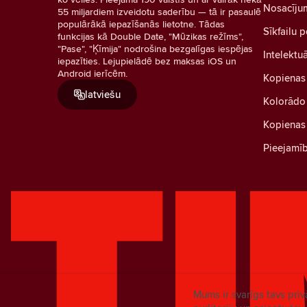
Nosacīju
55 miljardiem izveidotu saderību — tā ir pasaulē
populārākā iepazīšanās lietotne. Tādas
Sīkfailu p
funkcijas kā Double Date, "Mūzikas režīms",
"Pase", "Ķīmija" nodrošina bezgalīgas iespējas
Intelektu
iepazīties. Lejupielādē bez maksas iOS un
Android ierīcēm.
Kopienas
latviešu
Kolorādo 
Kopienas 
Pieejamī
Mums ir svarīgs tavs pri