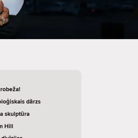
erobeža!
loģiskais dārzs
a skulptūra
 Hill