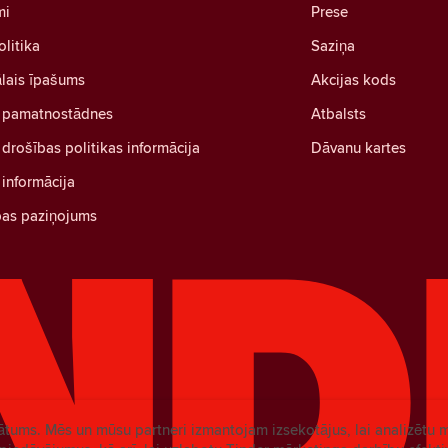
mi
Prese
olitika
Saziņa
ālais īpašums
Akcijas kods
 pamatnostādnes
Atbalsts
drošības politikas informācija
Dāvanu kartes
informācija
bas paziņojums
vātums. Mēs un mūsu partneri izmantojam izsekotājus, lai analizētu 