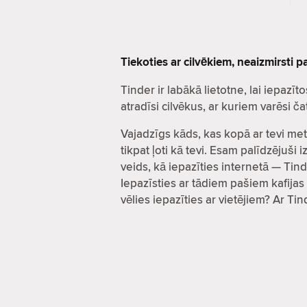
Tiekoties ar cilvēkiem, neaizmirsti 
Tinder ir labākā lietotne, lai iepa
atradīsi cilvēkus, ar kuriem varēsi 
Vajadzīgs kāds, kas kopā ar tevi met
tikpat ļoti kā tevi. Esam palīdzējuš
veids, kā iepazīties internetā — Tind
Iepazīsties ar tādiem pašiem kafijas 
vēlies iepazīties ar vietējiem? Ar Ti