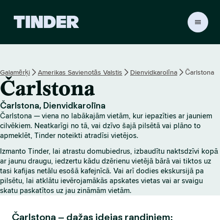
T
i
n
d
e
Galamērķi
Amerikas Savienotās Valstis
Dienvidkarolīna
Čarlstona
r
Čarlstona
s
ā
k
Čarlstona, Dienvidkarolīna
u
Čarlstona — viena no labākajām vietām, kur iepazīties ar jauniem
m
cilvēkiem. Neatkarīgi no tā, vai dzīvo šajā pilsētā vai plāno to
l
apmeklēt, Tinder noteikti atradīsi vietējos.
a
Izmanto Tinder, lai atrastu domubiedrus, izbaudītu naktsdzīvi kopā
p
ar jaunu draugu, iedzertu kādu dzērienu vietējā bārā vai tiktos uz
a
tasi kafijas netālu esošā kafejnīcā. Vai arī dodies ekskursijā pa
pilsētu, lai atklātu ievērojamākās apskates vietas vai ar svaigu
skatu paskatītos uz jau zināmām vietām.
Čarlstona – dažas idejas randiņiem: