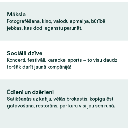
Māksla
Fotografēšana, kino, valodu apmaiņa, būtībā
jebkas, kas dod ieganstu parunāt.
Sociālā dzīve
Koncerti, festivāli, karaoke, sports – to visu daudz
foršāk darīt jaunā kompānijā!
Ēdieni un dzērieni
Satikšanās uz kafiju, vēlās brokastis, kopīga ēst
gatavošana, restorāns, par kuru visi jau sen runā.