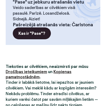
"Pase" uz jebkuru atrašanās vietu
Veido saderības ar cilvēkiem visā
pasaulē. Parīzē. Losandželosā.
Sidnejā. Aiziet!
Pašreizējā atrašanās vieta
:
Čarlstona
Kas ir "Pase"?
Tiekoties ar cilvēkiem, neaizmirsti par mūsu
Drošības ieteikumiem
un
Kopienas
pamatnostādnēm
.
Tinder ir labākā lietotne, lai iepazītos ar jauniem
cilvēkiem. Vai meklē kādu ar kopīgām interesēm?
Nekādu problēmu. Tinder atradīsi cilvēkus, ar
kuriem varēsi čatot par savām mīļākajām lietām —
no ceļošanas ar mašīnu līdz nakts tirgiem.