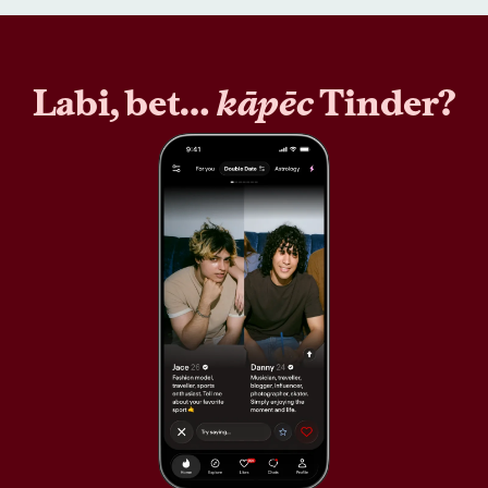
Labi, bet…
kāpēc
Tinder?