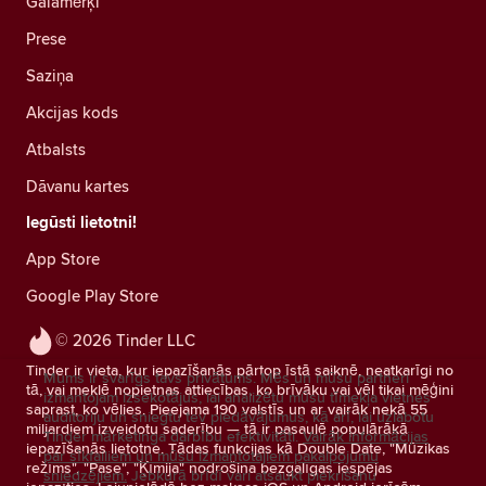
Galamērķi
Prese
Saziņa
Akcijas kods
Atbalsts
Dāvanu kartes
Iegūsti lietotni!
App Store
Google Play Store
© 2026 Tinder LLC
Tinder ir vieta, kur iepazīšanās pārtop īstā saiknē, neatkarīgi no
Mums ir svarīgs tavs privātums. Mēs un mūsu partneri
tā, vai meklē nopietnas attiecības, ko brīvāku vai vēl tikai mēģini
izmantojam izsekotājus, lai analizētu mūsu tīmekļa vietnes
saprast, ko vēlies. Pieejama 190 valstīs un ar vairāk nekā 55
auditoriju un sniegtu tev piedāvājumus, kā arī, lai uzlabotu
miljardiem izveidotu saderību — tā ir pasaulē populārākā
Tinder mārketinga darbību efektivitāti.
Vairāk informācijas
iepazīšanās lietotne. Tādas funkcijas kā Double Date, "Mūzikas
par sīkfailiem un mūsu izmantotajiem pakalpojumu
režīms", "Pase", "Ķīmija" nodrošina bezgalīgas iespējas
sniedzējiem.
Jebkurā brīdī vari atsaukt piekrišanu