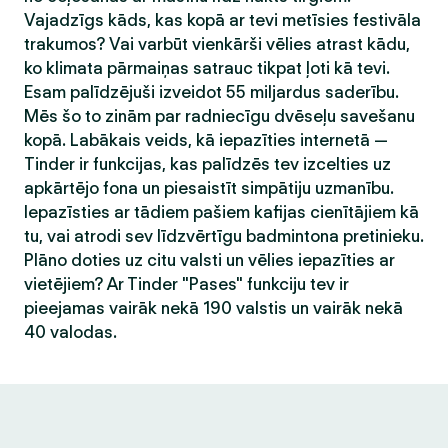
Vajadzīgs kāds, kas kopā ar tevi metīsies festivāla
trakumos? Vai varbūt vienkārši vēlies atrast kādu,
ko klimata pārmaiņas satrauc tikpat ļoti kā tevi.
Esam palīdzējuši izveidot 55 miljardus saderību.
Mēs šo to zinām par radniecīgu dvēseļu savešanu
kopā. Labākais veids, kā iepazīties internetā —
Tinder ir funkcijas, kas palīdzēs tev izcelties uz
apkārtējo fona un piesaistīt simpātiju uzmanību.
Iepazīsties ar tādiem pašiem kafijas cienītājiem kā
tu, vai atrodi sev līdzvērtīgu badmintona pretinieku.
Plāno doties uz citu valsti un vēlies iepazīties ar
vietējiem? Ar Tinder "Pases" funkciju tev ir
pieejamas vairāk nekā 190 valstis un vairāk nekā
40 valodas.