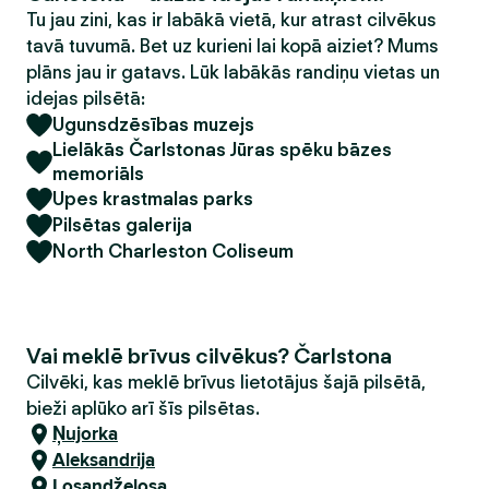
Tu jau zini, kas ir labākā vietā, kur atrast cilvēkus
tavā tuvumā. Bet uz kurieni lai kopā aiziet? Mums
plāns jau ir gatavs. Lūk labākās randiņu vietas un
idejas pilsētā:
Ugunsdzēsības muzejs
Lielākās Čarlstonas Jūras spēku bāzes
memoriāls
Upes krastmalas parks
Pilsētas galerija
North Charleston Coliseum
Vai meklē brīvus cilvēkus? Čarlstona
Cilvēki, kas meklē brīvus lietotājus šajā pilsētā,
bieži aplūko arī šīs pilsētas.
Ņujorka
Aleksandrija
Losandželosa