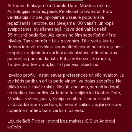
Ar tādām funkcijām kā Double Date, Mūzikas režīms,
Astroloģijas režīms, pase, Relationship Goals un Foto
verifikācija Tinder joprojām ir pasaulē populārākā
iepazīšanās lietotne, kas pieejama 190 valstīs, un kopš
svaipošanas ieviešanas tajā ir izveidoti vairāk nekā
55 miljardi saderību. Aiz katras no šīm saderībām ir īsts
cilvēks. Tas vienmēr ir bijis galvenais. Tā ir vieta, kur tu
dodies iepazīt cilvēkus, kurus citādi nekad nesatiktu: jaunu
simpātiju, ceļabiedru vai lēni uzplaukstošu attiecību, kas
pārvēršas par kaut ko īstu. Pat ja vēl nezini, ko meklē,
Tinder dod tev vietu, kur tikt par visu skaidrībā.
Izveido profilu, iestati savas preferences un sāc svaipot. Ja
tev kāds patīk un arī tu patīc viņam, veidojas saderība. No
tālākā viss ir tavās rokās. Nosūti ziņojumu, sarunā ko kopā,
un skaties, kas notiks. Ar tādām funkcijām kā Double Date,
Mūzikas režīms, pase, Ķīmija un citām Tinder ir radīts
visdažādākajiem veidiem, kā veidot saikni: vieglai izklaidei,
nopietnām attiecībām vai kam pa vidu.
Lejupielādē Tinder lietotni bez maksas iOS un Android
ierīcēs.