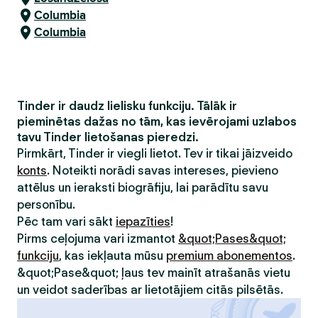
Columbia
Columbia
Tinder ir daudz lielisku funkciju. Tālāk ir
pieminētas dažas no tām, kas ievērojami uzlabos
tavu Tinder lietošanas pieredzi.
Pirmkārt, Tinder ir viegli lietot. Tev ir tikai jāizveido
konts
. Noteikti norādi savas intereses, pievieno
attēlus un ieraksti biogrāfiju, lai parādītu savu
personību.
Pēc tam vari sākt
iepazīties
!
Pirms ceļojuma vari izmantot
&quot;Pases&quot;
funkciju
, kas iekļauta mūsu
premium abonementos
.
&quot;Pase&quot; ļaus tev mainīt atrašanās vietu
un veidot saderības ar lietotājiem citās pilsētās.