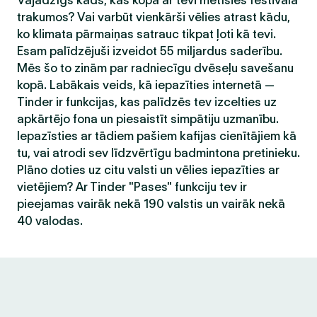
Vajadzīgs kāds, kas kopā ar tevi metīsies festivāla
trakumos? Vai varbūt vienkārši vēlies atrast kādu,
ko klimata pārmaiņas satrauc tikpat ļoti kā tevi.
Esam palīdzējuši izveidot 55 miljardus saderību.
Mēs šo to zinām par radniecīgu dvēseļu savešanu
kopā. Labākais veids, kā iepazīties internetā —
Tinder ir funkcijas, kas palīdzēs tev izcelties uz
apkārtējo fona un piesaistīt simpātiju uzmanību.
Iepazīsties ar tādiem pašiem kafijas cienītājiem kā
tu, vai atrodi sev līdzvērtīgu badmintona pretinieku.
Plāno doties uz citu valsti un vēlies iepazīties ar
vietējiem? Ar Tinder "Pases" funkciju tev ir
pieejamas vairāk nekā 190 valstis un vairāk nekā
40 valodas.