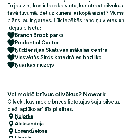
Tu jau zini, kas ir labākā vietā, kur atrast cilvēkus
tavā tuvumā. Bet uz kurieni lai kopā aiziet? Mums
plāns jau ir gatavs. Lūk labākās randiņu vietas un
idejas pilsētā:
Branch Brook parks
Prudential Center
Ņūdžersijas Skatuves mākslas centrs
Vissvētās Sirds katedrāles bazilika
Ņūarkas muzejs
Vai meklē brīvus cilvēkus? Newark
Cilvēki, kas meklē brīvus lietotājus šajā pilsētā,
bieži aplūko arī šīs pilsētas.
Ņujorka
Aleksandrija
Losandželosa