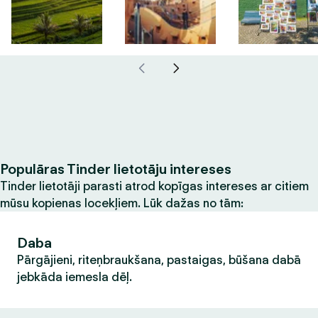
Populāras Tinder lietotāju intereses
Tinder lietotāji parasti atrod kopīgas intereses ar citiem
mūsu kopienas locekļiem. Lūk dažas no tām:
Daba
Pārgājieni, riteņbraukšana, pastaigas, būšana dabā
jebkāda iemesla dēļ.