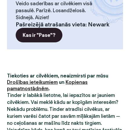
Veido saderības ar cilvēkiem visā
pasaulē. Parīzē. Losandželosā.
Sidnejā. Aiziet!
Pašreizējā atrašanās vieta
:
Newark
Kas ir "Pase"?
Tiekoties ar cilvēkiem, neaizmirsti par mūsu
Drošības ieteikumiem
un
Kopienas
pamatnostādnēm
.
Tinder ir labākā lietotne, lai iepazītos ar jauniem
cilvēkiem. Vai meklē kādu ar kopīgām interesēm?
Nekādu problēmu. Tinder atradīsi cilvēkus, ar
kuriem varēsi čatot par savām mīļākajām lietām —
no ceļošanas ar mašīnu līdz nakts tirgiem.