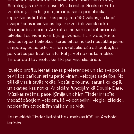
Astroloģijas režīms, pase, Relationship Goals un Foto
verifikācija Tinder joprojām ir pasaulē populārākā
iepazīšanās lietotne, kas pieejama 190 valstīs, un kopš
svaipošanas ieviešanas tajā ir izveidoti vairāk nekā
55 miljardi saderību. Aiz katras no šīm saderībām ir īsts
cilvēks. Tas vienmēr ir bijis galvenais. Tā ir vieta, kur tu
dodies iepazīt cilvēkus, kurus citādi nekad nesatiktu: jaunu
simpātiju, ceļabiedru vai lēni uzplaukstošu attiecību, kas
pārvēršas par kaut ko īstu. Pat ja vēl nezini, ko meklē,
Tinder dod tev vietu, kur tikt par visu skaidrībā.
Izveido profilu, iestati savas preferences un sāc svaipot. Ja
tev kāds patīk un arī tu patīc viņam, veidojas saderība. No
tālākā viss ir tavās rokās. Nosūti ziņojumu, sarunā ko kopā,
un skaties, kas notiks. Ar tādām funkcijām kā Double Date,
Mūzikas režīms, pase, Ķīmija un citām Tinder ir radīts
visdažādākajiem veidiem, kā veidot saikni: vieglai izklaidei,
nopietnām attiecībām vai kam pa vidu.
Lejupielādē Tinder lietotni bez maksas iOS un Android
ierīcēs.