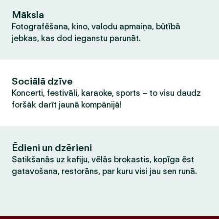
Māksla
Fotografēšana, kino, valodu apmaiņa, būtībā
jebkas, kas dod ieganstu parunāt.
Sociālā dzīve
Koncerti, festivāli, karaoke, sports – to visu daudz
foršāk darīt jaunā kompānijā!
Ēdieni un dzērieni
Satikšanās uz kafiju, vēlās brokastis, kopīga ēst
gatavošana, restorāns, par kuru visi jau sen runā.