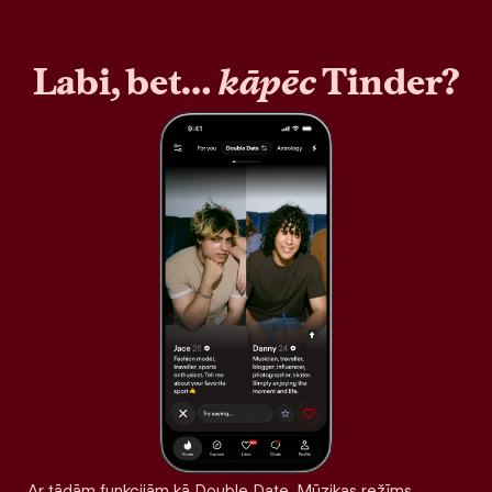
Labi, bet…
kāpēc
Tinder?
Ar tādām funkcijām kā Double Date, Mūzikas režīms,