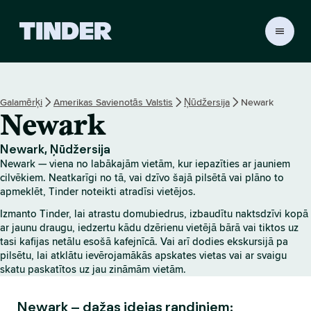
T
i
n
d
e
Galamērķi
Amerikas Savienotās Valstis
Ņūdžersija
Newark
r
Newark
s
ā
k
Newark, Ņūdžersija
u
Newark — viena no labākajām vietām, kur iepazīties ar jauniem
m
cilvēkiem. Neatkarīgi no tā, vai dzīvo šajā pilsētā vai plāno to
l
apmeklēt, Tinder noteikti atradīsi vietējos.
a
Izmanto Tinder, lai atrastu domubiedrus, izbaudītu naktsdzīvi kopā
p
ar jaunu draugu, iedzertu kādu dzērienu vietējā bārā vai tiktos uz
a
tasi kafijas netālu esošā kafejnīcā. Vai arī dodies ekskursijā pa
pilsētu, lai atklātu ievērojamākās apskates vietas vai ar svaigu
skatu paskatītos uz jau zināmām vietām.
Newark – dažas idejas randiņiem: