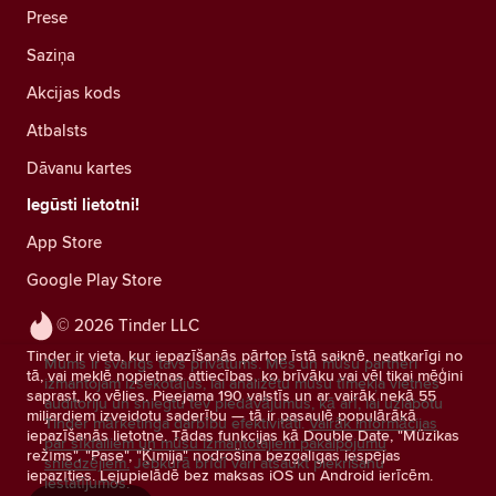
Prese
Saziņa
Akcijas kods
Atbalsts
Dāvanu kartes
Iegūsti lietotni!
App Store
Google Play Store
© 2026 Tinder LLC
Tinder ir vieta, kur iepazīšanās pārtop īstā saiknē, neatkarīgi no
Mums ir svarīgs tavs privātums. Mēs un mūsu partneri
tā, vai meklē nopietnas attiecības, ko brīvāku vai vēl tikai mēģini
izmantojam izsekotājus, lai analizētu mūsu tīmekļa vietnes
saprast, ko vēlies. Pieejama 190 valstīs un ar vairāk nekā 55
auditoriju un sniegtu tev piedāvājumus, kā arī, lai uzlabotu
miljardiem izveidotu saderību — tā ir pasaulē populārākā
Tinder mārketinga darbību efektivitāti.
Vairāk informācijas
iepazīšanās lietotne. Tādas funkcijas kā Double Date, "Mūzikas
par sīkfailiem un mūsu izmantotajiem pakalpojumu
režīms", "Pase", "Ķīmija" nodrošina bezgalīgas iespējas
sniedzējiem.
Jebkurā brīdī vari atsaukt piekrišanu
iepazīties. Lejupielādē bez maksas iOS un Android ierīcēm.
iestatījumos.