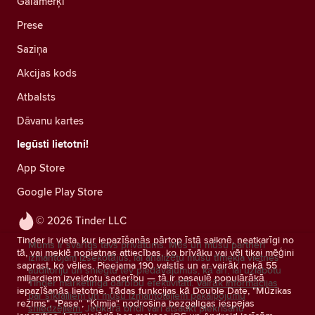
Galamērķi
Prese
Saziņa
Akcijas kods
Atbalsts
Dāvanu kartes
Iegūsti lietotni!
App Store
Google Play Store
© 2026 Tinder LLC
Tinder ir vieta, kur iepazīšanās pārtop īstā saiknē, neatkarīgi no
Mums ir svarīgs tavs privātums. Mēs un mūsu partneri
tā, vai meklē nopietnas attiecības, ko brīvāku vai vēl tikai mēģini
izmantojam izsekotājus, lai analizētu mūsu tīmekļa vietnes
saprast, ko vēlies. Pieejama 190 valstīs un ar vairāk nekā 55
auditoriju un sniegtu tev piedāvājumus, kā arī, lai uzlabotu
miljardiem izveidotu saderību — tā ir pasaulē populārākā
Tinder mārketinga darbību efektivitāti.
Vairāk informācijas
iepazīšanās lietotne. Tādas funkcijas kā Double Date, "Mūzikas
par sīkfailiem un mūsu izmantotajiem pakalpojumu
režīms", "Pase", "Ķīmija" nodrošina bezgalīgas iespējas
sniedzējiem.
Jebkurā brīdī vari atsaukt piekrišanu