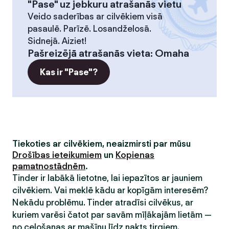
"Pase" uz jebkuru atrašanās vietu
Veido saderības ar cilvēkiem visā
pasaulē. Parīzē. Losandželosā.
Sidnejā. Aiziet!
Pašreizējā atrašanās vieta
:
Omaha
Kas ir "Pase"?
Tiekoties ar cilvēkiem, neaizmirsti par mūsu
Drošības ieteikumiem
un
Kopienas
pamatnostādnēm
.
Tinder ir labākā lietotne, lai iepazītos ar jauniem
cilvēkiem. Vai meklē kādu ar kopīgām interesēm?
Nekādu problēmu. Tinder atradīsi cilvēkus, ar
kuriem varēsi čatot par savām mīļākajām lietām —
no ceļošanas ar mašīnu līdz nakts tirgiem.