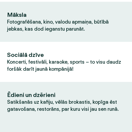
Māksla
Fotografēšana, kino, valodu apmaiņa, būtībā
jebkas, kas dod ieganstu parunāt.
Sociālā dzīve
Koncerti, festivāli, karaoke, sports – to visu daudz
foršāk darīt jaunā kompānijā!
Ēdieni un dzērieni
Satikšanās uz kafiju, vēlās brokastis, kopīga ēst
gatavošana, restorāns, par kuru visi jau sen runā.