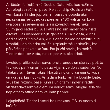
Ar tādām funkcijām kā Double Date, Mūzikas režīms,
Astroloģijas režīms, pase, Relationship Goals un Foto
verifikācija Tinder joprojām ir pasaulē populārākā
iepazīšanās lietotne, kas pieejama 190 valstīs, un kopš
svaipošanas ieviešanas tajā ir izveidoti vairāk nekā
55 miljardi saderību. Aiz katras no šīm saderībām ir īsts
cilvēks. Tas vienmēr ir bijis galvenais. Tā ir vieta, kur tu
dodies iepazīt cilvēkus, kurus citādi nekad nesatiktu: jaunu
simpātiju, ceļabiedru vai lēni uzplaukstošu attiecību, kas
pārvēršas par kaut ko īstu. Pat ja vēl nezini, ko meklē,
Tinder dod tev vietu, kur tikt par visu skaidrībā.
Izveido profilu, iestati savas preferences un sāc svaipot. Ja
tev kāds patīk un arī tu patīc viņam, veidojas saderība. No
tālākā viss ir tavās rokās. Nosūti ziņojumu, sarunā ko kopā,
un skaties, kas notiks. Ar tādām funkcijām kā Double Date,
Mūzikas režīms, pase, Ķīmija un citām Tinder ir radīts
visdažādākajiem veidiem, kā veidot saikni: vieglai izklaidei,
nopietnām attiecībām vai kam pa vidu.
Lejupielādē Tinder lietotni bez maksas iOS un Android
ierīcēs.