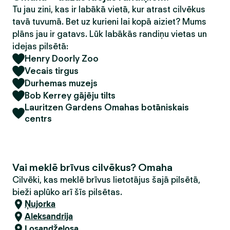
Tu jau zini, kas ir labākā vietā, kur atrast cilvēkus
tavā tuvumā. Bet uz kurieni lai kopā aiziet? Mums
plāns jau ir gatavs. Lūk labākās randiņu vietas un
idejas pilsētā:
Henry Doorly Zoo
Vecais tirgus
Durhemas muzejs
Bob Kerrey gājēju tilts
Lauritzen Gardens Omahas botāniskais
centrs
Vai meklē brīvus cilvēkus? Omaha
Cilvēki, kas meklē brīvus lietotājus šajā pilsētā,
bieži aplūko arī šīs pilsētas.
Ņujorka
Aleksandrija
Losandželosa