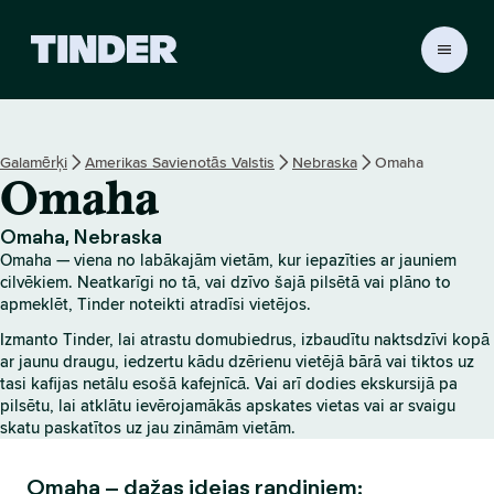
T
i
n
d
e
Galamērķi
Amerikas Savienotās Valstis
Nebraska
Omaha
r
Omaha
s
ā
k
Omaha, Nebraska
u
Omaha — viena no labākajām vietām, kur iepazīties ar jauniem
m
cilvēkiem. Neatkarīgi no tā, vai dzīvo šajā pilsētā vai plāno to
l
apmeklēt, Tinder noteikti atradīsi vietējos.
a
Izmanto Tinder, lai atrastu domubiedrus, izbaudītu naktsdzīvi kopā
p
ar jaunu draugu, iedzertu kādu dzērienu vietējā bārā vai tiktos uz
a
tasi kafijas netālu esošā kafejnīcā. Vai arī dodies ekskursijā pa
pilsētu, lai atklātu ievērojamākās apskates vietas vai ar svaigu
skatu paskatītos uz jau zināmām vietām.
Omaha – dažas idejas randiņiem: