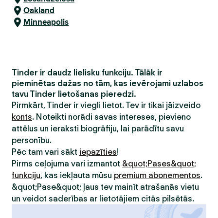
Oakland
Minneapolis
Tinder ir daudz lielisku funkciju. Tālāk ir
pieminētas dažas no tām, kas ievērojami uzlabos
tavu Tinder lietošanas pieredzi.
Pirmkārt, Tinder ir viegli lietot. Tev ir tikai jāizveido
konts
. Noteikti norādi savas intereses, pievieno
attēlus un ieraksti biogrāfiju, lai parādītu savu
personību.
Pēc tam vari sākt
iepazīties
!
Pirms ceļojuma vari izmantot
&quot;Pases&quot;
funkciju
, kas iekļauta mūsu
premium abonementos
.
&quot;Pase&quot; ļaus tev mainīt atrašanās vietu
un veidot saderības ar lietotājiem citās pilsētās.