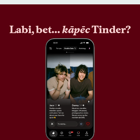
Labi, bet…
kāpēc
Tinder?