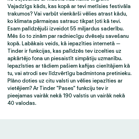
Vajadzīgs kāds, kas kopā ar tevi metīsies festivāla
trakumos? Vai varbūt vienkārši vēlies atrast kādu,
ko klimata pārmaiņas satrauc tikpat ļoti kā tevi.
Esam palīdzējuši izveidot 55 miljardus saderību.
Mēs šo to zinām par radniecīgu dvēseļu savešanu
kopā. Labākais veids, kā iepazīties internetā —
Tinder ir funkcijas, kas palīdzēs tev izcelties uz
apkārtējo fona un piesaistīt simpātiju uzmanību.
Iepazīsties ar tādiem pašiem kafijas cienītājiem kā
tu, vai atrodi sev līdzvērtīgu badmintona pretinieku.
Plāno doties uz citu valsti un vēlies iepazīties ar
vietējiem? Ar Tinder "Pases" funkciju tev ir
pieejamas vairāk nekā 190 valstis un vairāk nekā
40 valodas.