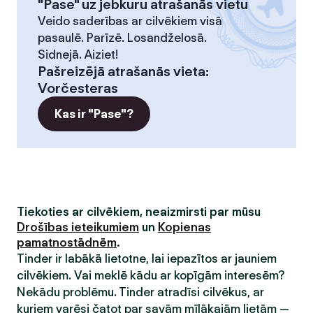
"Pase" uz jebkuru atrašanās vietu
Veido saderības ar cilvēkiem visā
pasaulē. Parīzē. Losandželosā.
Sidnejā. Aiziet!
Pašreizējā atrašanās vieta
:
Vorčesteras
Kas ir "Pase"?
Tiekoties ar cilvēkiem, neaizmirsti par mūsu
Drošības ieteikumiem
un
Kopienas
pamatnostādnēm
.
Tinder ir labākā lietotne, lai iepazītos ar jauniem
cilvēkiem. Vai meklē kādu ar kopīgām interesēm?
Nekādu problēmu. Tinder atradīsi cilvēkus, ar
kuriem varēsi čatot par savām mīļākajām lietām —