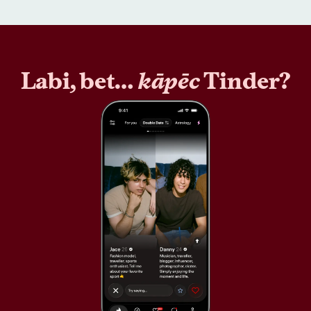
Labi, bet…
kāpēc
Tinder?