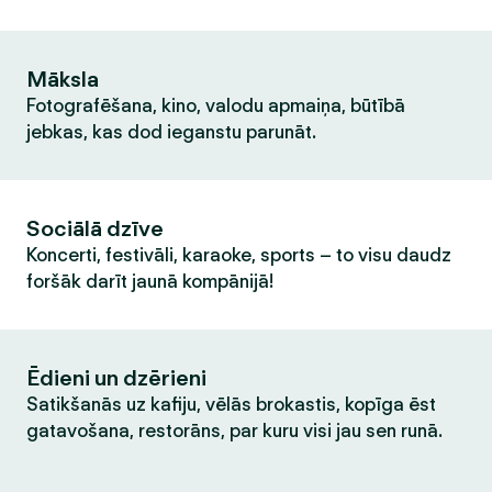
Māksla
Fotografēšana, kino, valodu apmaiņa, būtībā
jebkas, kas dod ieganstu parunāt.
Sociālā dzīve
Koncerti, festivāli, karaoke, sports – to visu daudz
foršāk darīt jaunā kompānijā!
Ēdieni un dzērieni
Satikšanās uz kafiju, vēlās brokastis, kopīga ēst
gatavošana, restorāns, par kuru visi jau sen runā.