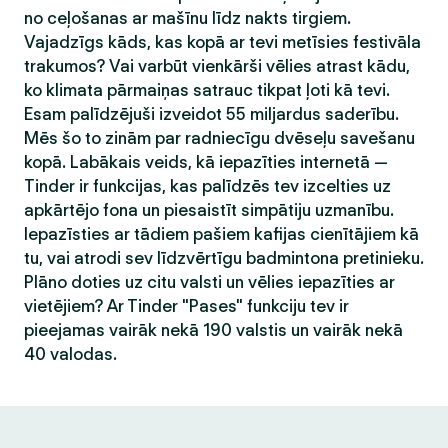
no ceļošanas ar mašīnu līdz nakts tirgiem.
Vajadzīgs kāds, kas kopā ar tevi metīsies festivāla
trakumos? Vai varbūt vienkārši vēlies atrast kādu,
ko klimata pārmaiņas satrauc tikpat ļoti kā tevi.
Esam palīdzējuši izveidot 55 miljardus saderību.
Mēs šo to zinām par radniecīgu dvēseļu savešanu
kopā. Labākais veids, kā iepazīties internetā —
Tinder ir funkcijas, kas palīdzēs tev izcelties uz
apkārtējo fona un piesaistīt simpātiju uzmanību.
Iepazīsties ar tādiem pašiem kafijas cienītājiem kā
tu, vai atrodi sev līdzvērtīgu badmintona pretinieku.
Plāno doties uz citu valsti un vēlies iepazīties ar
vietējiem? Ar Tinder "Pases" funkciju tev ir
pieejamas vairāk nekā 190 valstis un vairāk nekā
40 valodas.