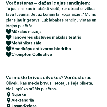
Vorčesteras – dažas idejas randiņiem:
Tu jau zini, kas ir labākā vietā, kur atrast cilvēkus
tavā tuvumā. Bet uz kurieni lai kopā aiziet? Mums
plāns jau ir gatavs. Lūk labākās randiņu vietas un
idejas pilsētā:
Mākslas muzejs
Hanoveres skatuves mākslas teātris
Mehānikas zāle
Amerikāņu antikvaras biedrība
Crompton Collective
Vai meklē brīvus cilvēkus? Vorčesteras
Cilvēki, kas meklē brīvus lietotājus šajā pilsētā,
bieži aplūko arī šīs pilsētas.
Ņujorka
Aleksandrija
Losandželosa