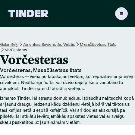
T
i
n
d
e
Galamērķi
Amerikas Savienotās Valstis
Masačūsetsas štats
r
Vorčesteras
s
Vorčesteras
ā
k
u
Vorčesteras, Masačūsetsas štats
Vorčesteras — viena no labākajām vietām, kur iepazīties ar jauniem
m
cilvēkiem. Neatkarīgi no tā, vai dzīvo šajā pilsētā vai plāno to
l
apmeklēt, Tinder noteikti atradīsi vietējos.
a
p
Izmanto Tinder, lai atrastu domubiedrus, izbaudītu naktsdzīvi kopā
a
ar jaunu draugu, iedzertu kādu dzērienu vietējā bārā vai tiktos uz
tasi kafijas netālu esošā kafejnīcā. Vai arī dodies ekskursijā pa
pilsētu, lai atklātu ievērojamākās apskates vietas vai ar svaigu
skatu paskatītos uz jau zināmām vietām.