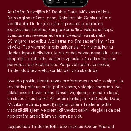
Ar tādām funkcijām kā Double Date, Mūzikas režīms,
Astroloģijas režīms, pase, Relationship Goals un Foto
verifikācija Tinder joprojām ir pasaulē populārākā
iepazīšanās lietotne, kas pieejama 190 valstīs, un kopš
svaipošanas ieviešanas tajā ir izveidoti vairāk nekā
55 miljardi saderību. Aiz katras no šīm saderībām ir īsts
cilvēks. Tas vienmēr ir bijis galvenais. Tā ir vieta, kur tu
dodies iepazīt cilvēkus, kurus citādi nekad nesatiktu: jaunu
simpātiju, ceļabiedru vai lēni uzplaukstošu attiecību, kas
pārvēršas par kaut ko īstu. Pat ja vēl nezini, ko meklē,
Tinder dod tev vietu, kur tikt par visu skaidrībā.
Izveido profilu, iestati savas preferences un sāc svaipot. Ja
tev kāds patīk un arī tu patīc viņam, veidojas saderība. No
tālākā viss ir tavās rokās. Nosūti ziņojumu, sarunā ko kopā,
un skaties, kas notiks. Ar tādām funkcijām kā Double Date,
Mūzikas režīms, pase, Ķīmija un citām Tinder ir radīts
visdažādākajiem veidiem, kā veidot saikni: vieglai izklaidei,
nopietnām attiecībām vai kam pa vidu.
Lejupielādē Tinder lietotni bez maksas iOS un Android