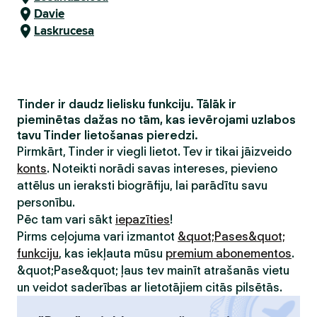
Davie
Laskrucesa
Tinder ir daudz lielisku funkciju. Tālāk ir
pieminētas dažas no tām, kas ievērojami uzlabos
tavu Tinder lietošanas pieredzi.
Pirmkārt, Tinder ir viegli lietot. Tev ir tikai jāizveido
konts
. Noteikti norādi savas intereses, pievieno
attēlus un ieraksti biogrāfiju, lai parādītu savu
personību.
Pēc tam vari sākt
iepazīties
!
Pirms ceļojuma vari izmantot
&quot;Pases&quot;
funkciju
, kas iekļauta mūsu
premium abonementos
.
&quot;Pase&quot; ļaus tev mainīt atrašanās vietu
un veidot saderības ar lietotājiem citās pilsētās.