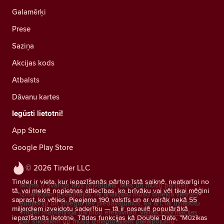
Galamērķi
Prese
Saziņa
Akcijas kods
Atbalsts
Dāvanu kartes
Iegūsti lietotni!
App Store
Google Play Store
© 2026 Tinder LLC
Tinder ir vieta, kur iepazīšanās pārtop īstā saiknē, neatkarīgi no
Mums ir svarīgs tavs privātums. Mēs un mūsu partneri
tā, vai meklē nopietnas attiecības, ko brīvāku vai vēl tikai mēģini
izmantojam izsekotājus, lai analizētu mūsu tīmekļa vietnes
saprast, ko vēlies. Pieejama 190 valstīs un ar vairāk nekā 55
auditoriju un sniegtu tev piedāvājumus, kā arī, lai uzlabotu
miljardiem izveidotu saderību — tā ir pasaulē populārākā
Tinder mārketinga darbību efektivitāti.
Vairāk informācijas
iepazīšanās lietotne. Tādas funkcijas kā Double Date, "Mūzikas
par sīkfailiem un mūsu izmantotajiem pakalpojumu