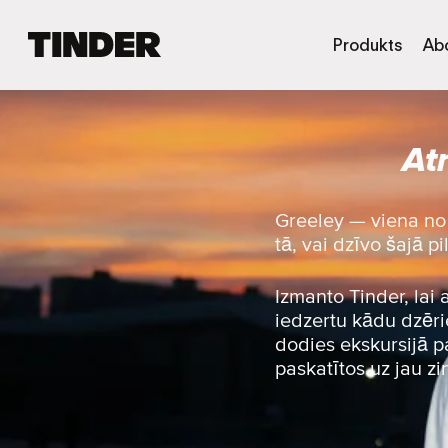
T
Produkts
Ab
i
n
d
e
At
r
s
ā
k
Greeley — viena no 
u
tā, vai dzīvo šajā pi
m
l
a
Izmanto Tinder, lai
p
iedzertu kādu dzērie
a
dodies ekskursijā pa
paskatītos uz jau z