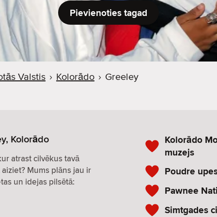
Pievienoties tagad
tās Valstis
›
Kolorādo
›
Greeley
ey, Kolorādo
Kolorādo Mo
muzejs
 kur atrast cilvēkus tavā
 aiziet? Mums plāns jau ir
Poudre upes
tas un idejas pilsētā:
Pawnee Nati
Simtgades c