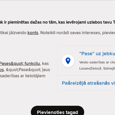
lāk ir pieminētas dažas no tām, kas ievērojami uzlabos tavu T
r tikai jāizveido
konts
. Noteikti norādi savas intereses, pievien
"Pase" uz jebku
Veido saderības ar cil
Pases&quot; funkciju
, kas
Losandželosā. Sidnejā.
os
. &quot;Pase&quot; ļaus
 saderības ar lietotājiem
Pašreizējā atrašanās v
Pievienoties tagad