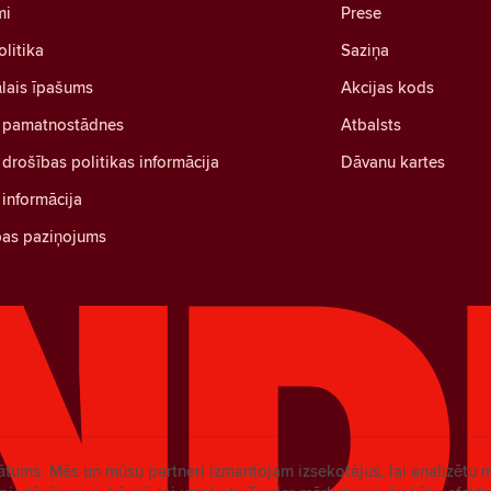
mi
Prese
olitika
Saziņa
ālais īpašums
Akcijas kods
 pamatnostādnes
Atbalsts
drošības politikas informācija
Dāvanu kartes
informācija
bas paziņojums
vātums. Mēs un mūsu partneri izmantojam izsekotājus, lai analizētu 