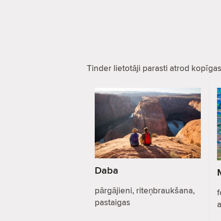
Tinder lietotāji parasti atrod kopīg
Daba
pārgājieni, riteņbraukšana,
f
pastaigas
a