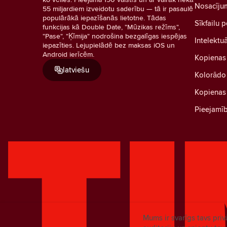
Nosacīju
55 miljardiem izveidotu saderību — tā ir pasaulē
populārākā iepazīšanās lietotne. Tādas
Sīkfailu p
funkcijas kā Double Date, "Mūzikas režīms",
"Pase", "Ķīmija" nodrošina bezgalīgas iespējas
Intelektu
iepazīties. Lejupielādē bez maksas iOS un
Android ierīcēm.
Kopienas
latviešu
Kolorādo 
Kopienas 
Pieejamī
Mums ir svarīgs tavs pri