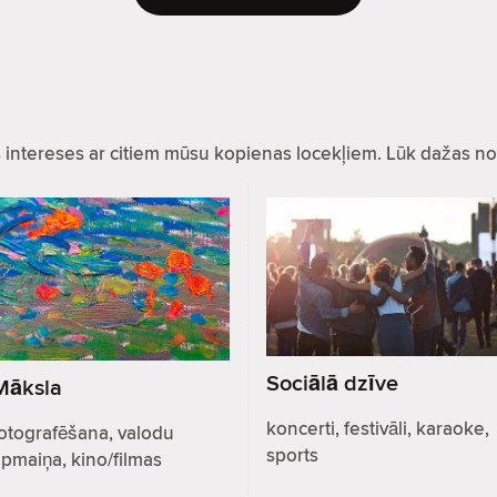
as intereses ar citiem mūsu kopienas locekļiem. Lūk dažas no
Sociālā dzīve
Māksla
koncerti, festivāli, karaoke,
otografēšana, valodu
sports
pmaiņa, kino/filmas