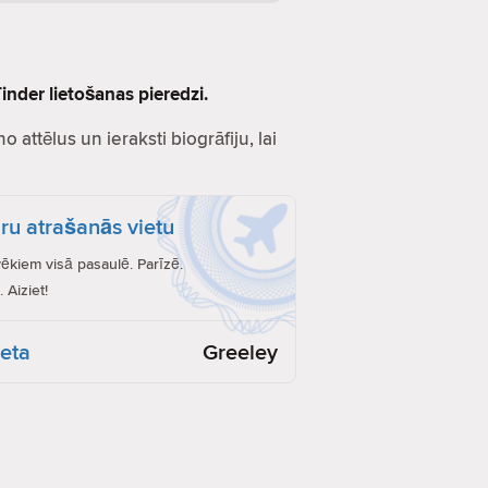
inder lietošanas pieredzi.
o attēlus un ieraksti biogrāfiju, lai
ru atrašanās vietu
vēkiem visā pasaulē. Parīzē.
 Aiziet!
ieta
Greeley