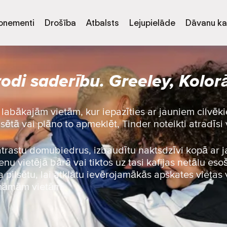
onementi
Drošība
Atbalsts
Lejupielāde
Dāvanu ka
rodi saderību. Greeley, Kolor
labākajām vietām, kur iepazīties ar jauniem cilvēk
lsētā vai plāno to apmeklēt, Tinder noteikti atradīsi 
 atrastu domubiedrus, izbaudītu naktsdzīvi kopā ar 
nu vietējā bārā vai tiktos uz tasi kafijas netālu esoš
 pilsētu, lai atklātu ievērojamākās apskates vietas 
ināmām vietām.