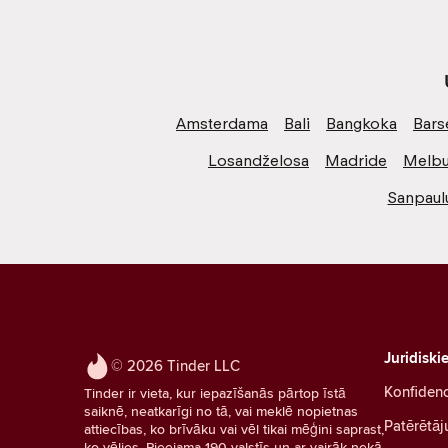
Amsterdama
Bali
Bangkoka
Bars
Losandželosa
Madride
Melbu
Sanpaul
Juridiski
© 2026 Tinder LLC
Konfidenc
Tinder ir vieta, kur iepazīšanās pārtop īstā
saiknē, neatkarīgi no tā, vai meklē nopietnas
Patērētāj
attiecības, ko brīvāku vai vēl tikai mēģini saprast,
ko vēlies. Pieejama 190 valstīs un ar vairāk nekā