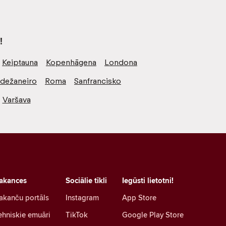
!
Keiptauna
Kopenhāgena
Londona
odežaneiro
Roma
Sanfrancisko
Varšava
akances
Sociālie tīkli
Iegūsti lietotni!
akanču portāls
Instagram
App Store
ehniskie emuāri
TikTok
Google Play Store