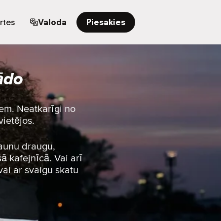
rtes
Valoda
Piesakies
ādo
iem. Neatkarīgi no
vietējos.
jaunu draugu,
ā kafejnīcā. Vai arī
vai ar svaigu skatu