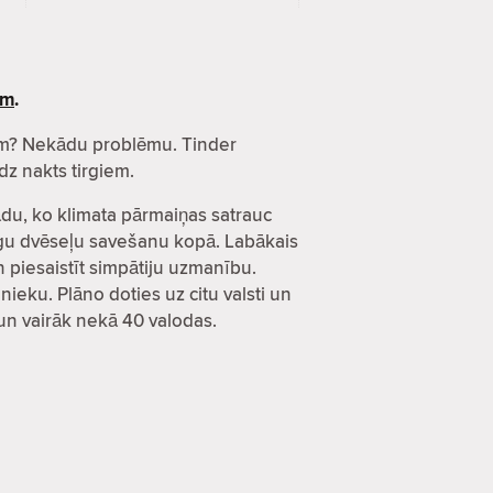
ēm
.
esēm? Nekādu problēmu. Tinder
dz nakts tirgiem.
kādu, ko klimata pārmaiņas satrauc
ecīgu dvēseļu savešanu kopā. Labākais
un piesaistīt simpātiju uzmanību.
nieku. Plāno doties uz citu valsti un
s un vairāk nekā 40 valodas.