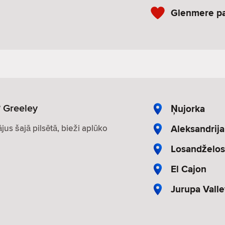
Glenmere p
? Greeley
Ņujorka
Aleksandrija
ājus šajā pilsētā, bieži aplūko
Losandželo
El Cajon
Jurupa Valle