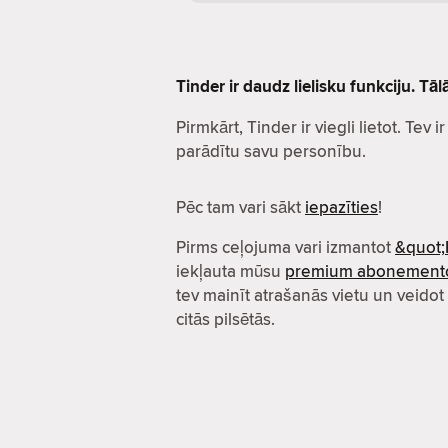
Tinder ir daudz lielisku funkciju. Tā
Pirmkārt, Tinder ir viegli lietot. Tev i
parādītu savu personību.
Pēc tam vari sākt
iepazīties
!
Pirms ceļojuma vari izmantot
&quot;
iekļauta mūsu
premium abonement
tev mainīt atrašanās vietu un veidot
citās pilsētās.