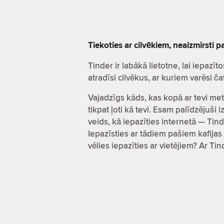
Tiekoties ar cilvēkiem, neaizmirsti 
Tinder ir labākā lietotne, lai iepa
atradīsi cilvēkus, ar kuriem varēsi 
Vajadzīgs kāds, kas kopā ar tevi met
tikpat ļoti kā tevi. Esam palīdzējuš
veids, kā iepazīties internetā — Tind
Iepazīsties ar tādiem pašiem kafijas 
vēlies iepazīties ar vietējiem? Ar Ti