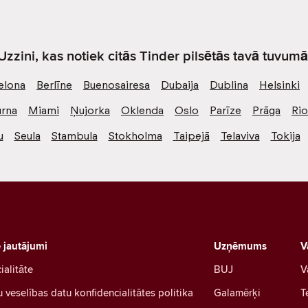
Uzzini, kas notiek citās Tinder pilsētās tavā tuvumā
elona
Berlīne
Buenosairesa
Dubaija
Dublina
Helsinki
rna
Miami
Ņujorka
Oklenda
Oslo
Parīze
Prāga
Ri
u
Seula
Stambula
Stokholma
Taipejā
Telaviva
Tokija
e jautājumi
Uzņēmums
V
ialitāte
BUJ
V
u veselības datu konfidencialitātes politika
Galamērķi
T