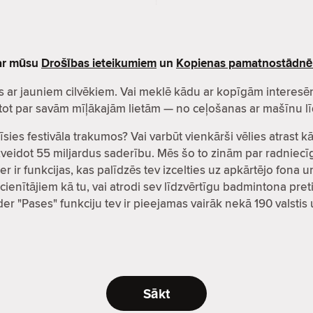
par mūsu
Drošības ieteikumiem
un
Kopienas pamatnostādn
zītos ar jauniem cilvēkiem. Vai meklē kādu ar kopīgām inter
čatot par savām mīļākajām lietām — no ceļošanas ar mašīnu lī
īsies festivāla trakumos? Vai varbūt vienkārši vēlies atrast 
i izveidot 55 miljardus saderību. Mēs šo to zinām par radni
er ir funkcijas, kas palīdzēs tev izcelties uz apkārtējo fona 
cienītājiem kā tu, vai atrodi sev līdzvērtīgu badmintona preti
nder "Pases" funkciju tev ir pieejamas vairāk nekā 190 valsti
Sākt