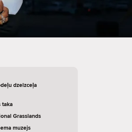
deļu dzelzceļa
 taka
onal Grasslands
iema muzejs