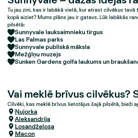
Tu jau zini, kas ir labākā vietā, kur atrast cilvēkus tavā 
kopā aiziet? Mums plāns jau ir gatavs. Lūk labākās ran
pilsētā:
Sunnyvale lauksaimnieku tirgus
Las Palmas parks
Sunnyvale publiskā māksla
Mežģīņu muzejs
Sunken Gardens golfa laukums un braukšan
Vai meklē brīvus cilvēkus?
Cilvēki, kas meklē brīvus lietotājus šajā pilsētā, bieži a
Ņujorka
Aleksandrija
Losandželosa
Macon