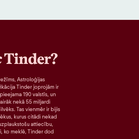
c
Tinder?
ežīms, Astroloģijas
ikācija Tinder joprojām ir
pieejama 190 valstīs, un
airāk nekā 55 miljardi
lvēks. Tas vienmēr ir bijis
lvēkus, kurus citādi nekad
 uzplaukstošu attiecību,
ni, ko meklē, Tinder dod