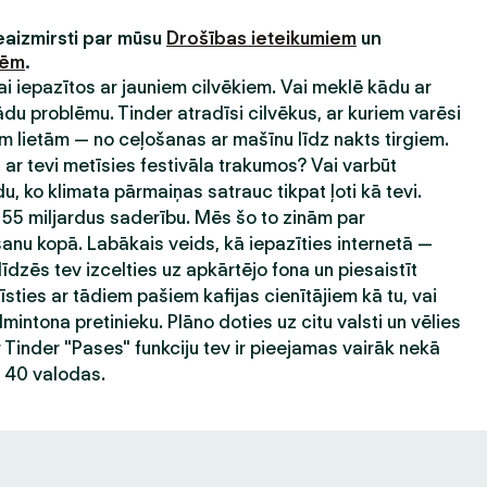
neaizmirsti par mūsu
Drošības ieteikumiem
un
nēm
.
 lai iepazītos ar jauniem cilvēkiem. Vai meklē kādu ar
 problēmu. Tinder atradīsi cilvēkus, ar kuriem varēsi
 lietām — no ceļošanas ar mašīnu līdz nakts tirgiem.
ar tevi metīsies festivāla trakumos? Vai varbūt
du, ko klimata pārmaiņas satrauc tikpat ļoti kā tevi.
 55 miljardus saderību. Mēs šo to zinām par
nu kopā. Labākais veids, kā iepazīties internetā —
līdzēs tev izcelties uz apkārtējo fona un piesaistīt
sties ar tādiem pašiem kafijas cienītājiem kā tu, vai
mintona pretinieku. Plāno doties uz citu valsti un vēlies
r Tinder "Pases" funkciju tev ir pieejamas vairāk nekā
ā 40 valodas.