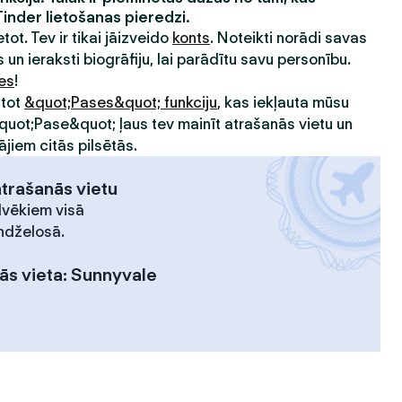
Tinder lietošanas pieredzi.
etot. Tev ir tikai jāizveido
konts
. Noteikti norādi savas
 un ieraksti biogrāfiju, lai parādītu savu personību.
ies
!
ntot
&quot;Pases&quot; funkciju
, kas iekļauta mūsu
&quot;Pase&quot; ļaus tev mainīt atrašanās vietu un
ājiem citās pilsētās.
atrašanās vietu
lvēkiem visā
ndželosā.
ās vieta
:
Sunnyvale