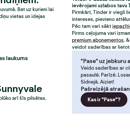
ievērojami uzlabos tavu 
tuvumā. Bet uz kurieni lai
Pirmkārt, Tinder ir viegli li
diņu vietas un idejas
intereses, pievieno attēlus
Pēc tam vari sākt
iepazīt
Pirms ceļojuma vari izma
premium abonementos
. 
veidot saderības ar lietot
as laukums
"Pase" uz jebkuru 
Veido saderības ar ci
pasaulē. Parīzē. Losa
Sidnejā. Aiziet!
 Sunnyvale
Pašreizējā atrašan
plūko arī šīs pilsētas.
Kas ir "Pase"?