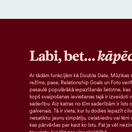
Labi, bet…
kāpē
Ar tādām funkcijām kā Double Date, Mūzikas r
režīms, pase, Relationship Goals un Foto verif
pasaulē populārākā iepazīšanās lietotne, kas 
kopš svaipošanas ieviešanas tajā ir izveidoti v
saderību. Aiz katras no šīm saderībām ir īsts ci
galvenais. Tā ir vieta, kur tu dodies iepazīt ci
nesatiktu: jaunu simpātiju, ceļabiedru vai lēni
kas pārvēršas par kaut ko īstu. Pat ja vēl nezi