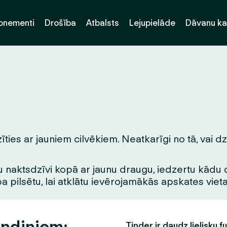
onementi
Drošība
Atbalsts
Lejupielāde
Dāvanu ka
ies ar jauniem cilvēkiem. Neatkarīgi no tā, vai dz
 naktsdzīvi kopā ar jaunu draugu, iedzertu kādu dzē
pa pilsētu, lai atklātu ievērojamākās apskates vie
andiņiem:
Tinder ir daudz lielisku f