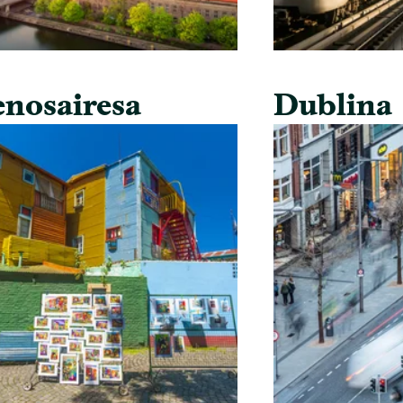
nosairesa
Dublina