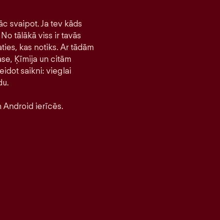
āc svaipot. Ja tev kāds
No tālākā viss ir tavās
ties, kas notiks. Ar tādām
se, Ķīmija un citām
idot saikni: vieglai
du.
 Android ierīcēs.