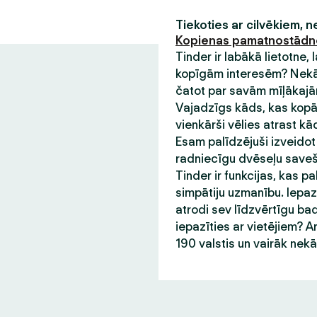
Tiekoties ar cilvēkiem, 
Kopienas pamatnostād
Tinder ir labākā lietotne,
kopīgām interesēm? Nekādu
čatot par savām mīļākajām
Vajadzīgs kāds, kas kopā 
vienkārši vēlies atrast kā
Esam palīdzējuši izveidot
radniecīgu dvēseļu saveša
Tinder ir funkcijas, kas pa
simpātiju uzmanību. Iepazī
atrodi sev līdzvērtīgu bad
iepazīties ar vietējiem? A
190 valstis un vairāk nek