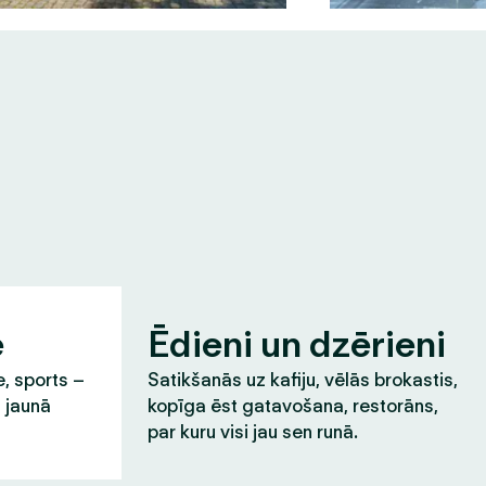
e
Ēdieni un dzērieni
e, sports –
Satikšanās uz kafiju, vēlās brokastis,
t jaunā
kopīga ēst gatavošana, restorāns,
par kuru visi jau sen runā.