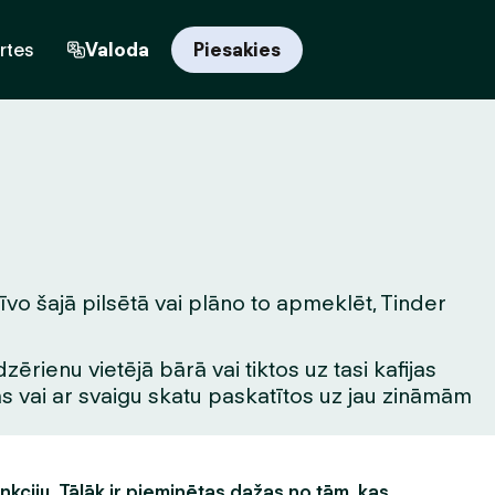
rtes
Valoda
Piesakies
īvo šajā pilsētā vai plāno to apmeklēt, Tinder
rienu vietējā bārā vai tiktos uz tasi kafijas
tas vai ar svaigu skatu paskatītos uz jau zināmām
unkciju. Tālāk ir pieminētas dažas no tām, kas