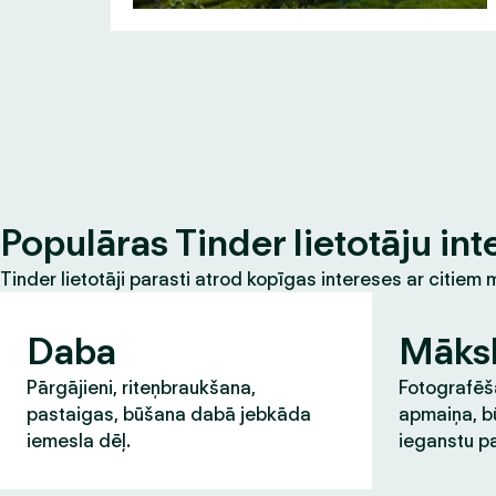
Populāras Tinder lietotāju int
Tinder lietotāji parasti atrod kopīgas intereses ar citie
Daba
Māks
Pārgājieni, riteņbraukšana,
Fotografēša
pastaigas, būšana dabā jebkāda
apmaiņa, b
iemesla dēļ.
ieganstu pa