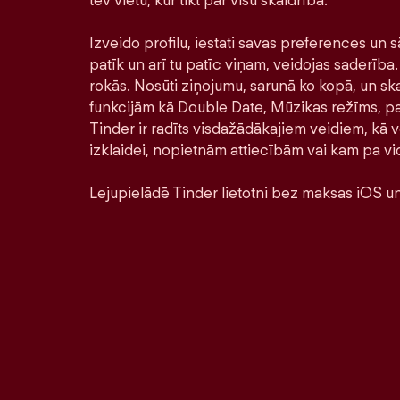
tev vietu, kur tikt par visu skaidrībā.
Izveido profilu, iestati savas preferences un s
patīk un arī tu patīc viņam, veidojas saderība. 
rokās. Nosūti ziņojumu, sarunā ko kopā, un ska
funkcijām kā Double Date, Mūzikas režīms, pa
Tinder ir radīts visdažādākajiem veidiem, kā ve
izklaidei, nopietnām attiecībām vai kam pa vi
Lejupielādē Tinder lietotni bez maksas iOS un