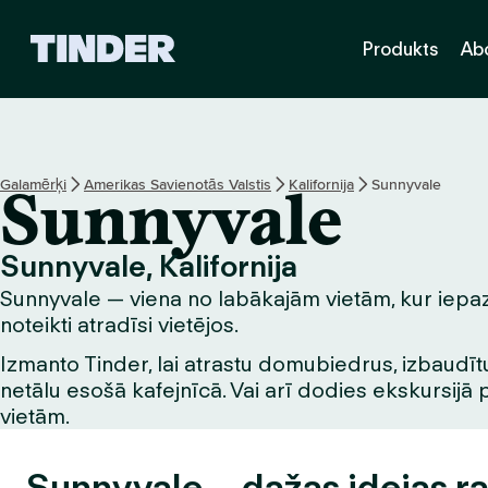
T
Produkts
Ab
i
n
d
e
r
s
Galamērķi
Amerikas Savienotās Valstis
Kalifornija
Sunnyvale
Sunnyvale
ā
k
u
Sunnyvale, Kalifornija
m
Sunnyvale — viena no labākajām vietām, kur iepazīt
l
a
noteikti atradīsi vietējos.
p
Izmanto Tinder, lai atrastu domubiedrus, izbaudītu
a
netālu esošā kafejnīcā. Vai arī dodies ekskursijā 
vietām.
Sunnyvale – dažas idejas r