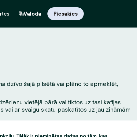
rtes
Valoda
Piesakies
i dzīvo šajā pilsētā vai plāno to apmeklēt,
rienu vietējā bārā vai tiktos uz tasi kafijas
tas vai ar svaigu skatu paskatītos uz jau zināmām
unkciju. Tālāk ir pieminētas dažas no tām, kas