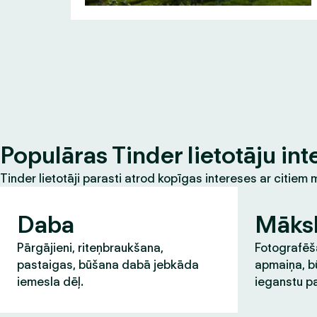
Populāras Tinder lietotāju int
Tinder lietotāji parasti atrod kopīgas intereses ar citie
Daba
Māks
Pārgājieni, riteņbraukšana,
Fotografēša
pastaigas, būšana dabā jebkāda
apmaiņa, b
iemesla dēļ.
ieganstu pa