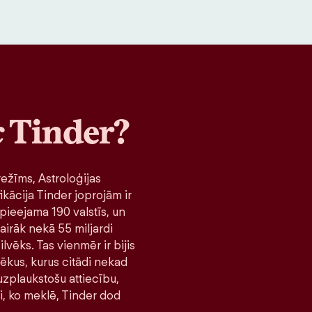
c
Tinder?
ežīms, Astroloģijas
ikācija Tinder joprojām ir
pieejama 190 valstīs, un
airāk nekā 55 miljardi
lvēks. Tas vienmēr ir bijis
lvēkus, kurus citādi nekad
 uzplaukstošu attiecību,
ni, ko meklē, Tinder dod