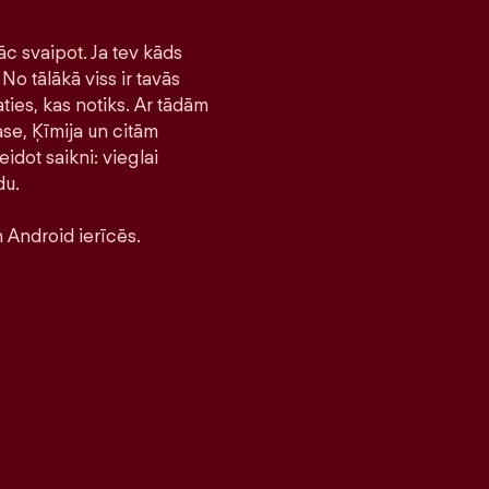
āc svaipot. Ja tev kāds
No tālākā viss ir tavās
ties, kas notiks. Ar tādām
se, Ķīmija un citām
idot saikni: vieglai
du.
 Android ierīcēs.