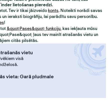
Tinder lietošanas pieredzi.
etot. Tev ir tikai jāizveido
konts
. Noteikti norādi savas
 un ieraksti biogrāfiju, lai parādītu savu personību.
ies
!
ntot
&quot;Pases&quot; funkciju
, kas iekļauta mūsu
&quot;Pase&quot; ļaus tev mainīt atrašanās vietu un
ājiem citās pilsētās.
atrašanās vietu
lvēkiem visā
ndželosā.
ās vieta
:
Garā pludmale