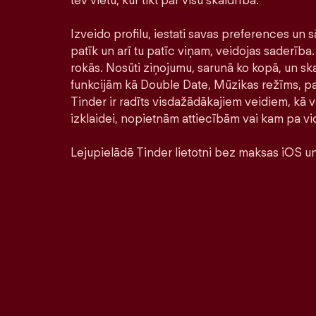
tev vietu, kur tikt par visu skaidrībā.
Izveido profilu, iestati savas preferences un s
patīk un arī tu patīc viņam, veidojas saderība. 
rokās. Nosūti ziņojumu, sarunā ko kopā, un ska
funkcijām kā Double Date, Mūzikas režīms, pa
Tinder ir radīts visdažādākajiem veidiem, kā ve
izklaidei, nopietnām attiecībām vai kam pa vi
Lejupielādē Tinder lietotni bez maksas iOS un