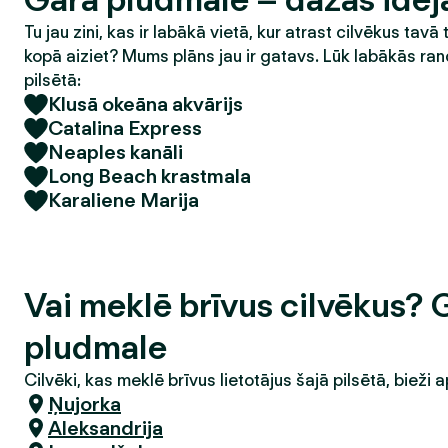
Tu jau zini, kas ir labākā vietā, kur atrast cilvēkus tavā 
kopā aiziet? Mums plāns jau ir gatavs. Lūk labākās ran
pilsētā:
Klusā okeāna akvārijs
Catalina Express
Neaples kanāli
Long Beach krastmala
Karaliene Marija
Vai meklē brīvus cilvēkus? 
pludmale
Cilvēki, kas meklē brīvus lietotājus šajā pilsētā, bieži a
Ņujorka
Aleksandrija