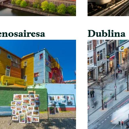
nosairesa
Dublina