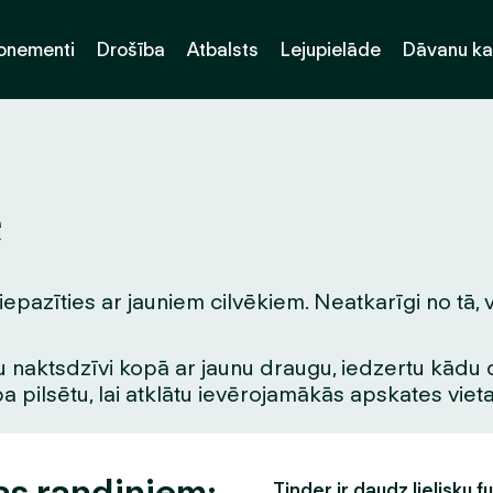
onementi
Drošība
Atbalsts
Lejupielāde
Dāvanu ka
e
azīties ar jauniem cilvēkiem. Neatkarīgi no tā, va
 naktsdzīvi kopā ar jaunu draugu, iedzertu kādu dzē
pa pilsētu, lai atklātu ievērojamākās apskates vie
as randiņiem:
Tinder ir daudz lielisku f