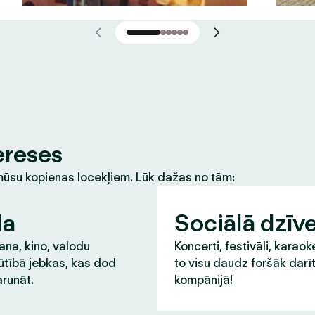
ereses
m mūsu kopienas locekļiem. Lūk dažas no tām:
la
Sociālā dzīv
na, kino, valodu
Koncerti, festivāli, karaok
ūtībā jebkas, kas dod
to visu daudz foršāk darī
runāt.
kompānijā!