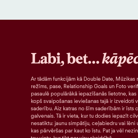
Labi, bet…
kāpē
Ar tādām funkcijām kā Double Date, Mūzikas r
režīms, pase, Relationship Goals un Foto verif
pasaulē populārākā iepazīšanās lietotne, kas 
kopš svaipošanas ieviešanas tajā ir izveidoti v
saderību. Aiz katras no šīm saderībām ir īsts ci
galvenais. Tā ir vieta, kur tu dodies iepazīt ci
nesatiktu: jaunu simpātiju, ceļabiedru vai lēni
kas pārvēršas par kaut ko īstu. Pat ja vēl nezi