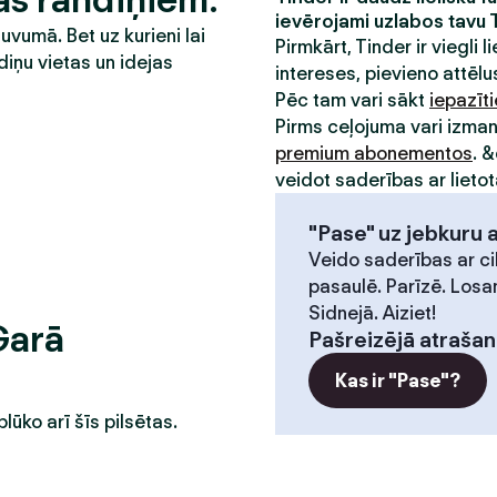
ievērojami uzlabos tavu 
tuvumā. Bet uz kurieni lai
Pirmkārt, Tinder ir viegli li
diņu vietas un idejas
intereses, pievieno attēlus
Pēc tam vari sākt
iepazīt
Pirms ceļojuma vari izma
premium abonementos
. 
veidot saderības ar lietot
"Pase" uz jebkuru 
Veido saderības ar ci
pasaulē. Parīzē. Losa
Sidnejā. Aiziet!
Garā
Pašreizējā atrašan
Kas ir "Pase"?
plūko arī šīs pilsētas.