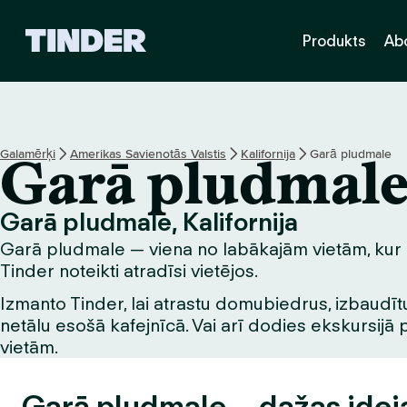
T
Produkts
Ab
i
n
d
e
r
s
Galamērķi
Amerikas Savienotās Valstis
Kalifornija
Garā pludmale
Garā pludmal
ā
k
u
Garā pludmale, Kalifornija
m
Garā pludmale — viena no labākajām vietām, kur iep
l
a
Tinder noteikti atradīsi vietējos.
p
Izmanto Tinder, lai atrastu domubiedrus, izbaudītu
a
netālu esošā kafejnīcā. Vai arī dodies ekskursijā 
vietām.
Garā pludmale – dažas idej