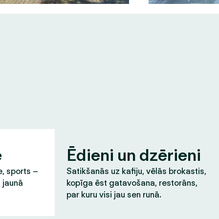
e
Ēdieni un dzērieni
e, sports –
Satikšanās uz kafiju, vēlās brokastis,
t jaunā
kopīga ēst gatavošana, restorāns,
par kuru visi jau sen runā.