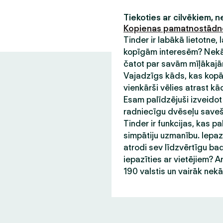
Tiekoties ar cilvēkiem, 
Kopienas pamatnostād
Tinder ir labākā lietotne,
kopīgām interesēm? Nekādu
čatot par savām mīļākajām
Vajadzīgs kāds, kas kopā 
vienkārši vēlies atrast kā
Esam palīdzējuši izveidot
radniecīgu dvēseļu saveša
Tinder ir funkcijas, kas pa
simpātiju uzmanību. Iepazī
atrodi sev līdzvērtīgu bad
iepazīties ar vietējiem? A
190 valstis un vairāk nek