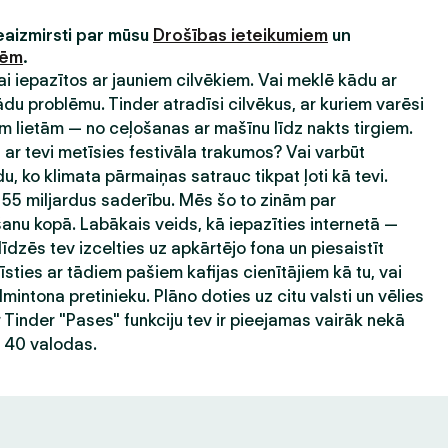
neaizmirsti par mūsu
Drošības ieteikumiem
un
nēm
.
 lai iepazītos ar jauniem cilvēkiem. Vai meklē kādu ar
 problēmu. Tinder atradīsi cilvēkus, ar kuriem varēsi
 lietām — no ceļošanas ar mašīnu līdz nakts tirgiem.
ar tevi metīsies festivāla trakumos? Vai varbūt
du, ko klimata pārmaiņas satrauc tikpat ļoti kā tevi.
 55 miljardus saderību. Mēs šo to zinām par
nu kopā. Labākais veids, kā iepazīties internetā —
līdzēs tev izcelties uz apkārtējo fona un piesaistīt
sties ar tādiem pašiem kafijas cienītājiem kā tu, vai
mintona pretinieku. Plāno doties uz citu valsti un vēlies
r Tinder "Pases" funkciju tev ir pieejamas vairāk nekā
ā 40 valodas.