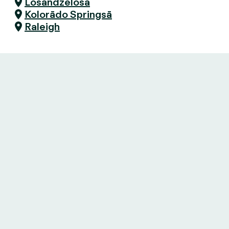
Losandželosa
Kolorādo Springsā
Raleigh