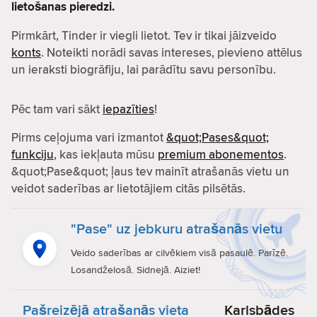
lietošanas pieredzi.
Pirmkārt, Tinder ir viegli lietot. Tev ir tikai jāizveido
konts
. Noteikti norādi savas intereses, pievieno attēlus
un ieraksti biogrāfiju, lai parādītu savu personību.
Pēc tam vari sākt
iepazīties
!
Pirms ceļojuma vari izmantot
&quot;Pases&quot;
funkciju
, kas iekļauta mūsu
premium abonementos
.
&quot;Pase&quot; ļaus tev mainīt atrašanās vietu un
veidot saderības ar lietotājiem citās pilsētās.
"Pase" uz jebkuru atrašanās vietu
Veido saderības ar cilvēkiem visā pasaulē. Parīzē.
Losandželosā. Sidnejā. Aiziet!
Pašreizējā atrašanās vieta
Karlsbādes