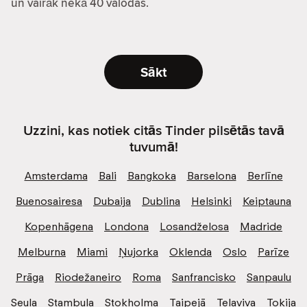
un vairāk nekā 40 valodas.
Sākt
Uzzini, kas notiek citās Tinder pilsētās tavā
tuvumā!
Amsterdama
Bali
Bangkoka
Barselona
Berlīne
Buenosairesa
Dubaija
Dublina
Helsinki
Keiptauna
Kopenhāgena
Londona
Losandželosa
Madride
Melburna
Miami
Ņujorka
Oklenda
Oslo
Parīze
Prāga
Riodežaneiro
Roma
Sanfrancisko
Sanpaulu
Seula
Stambula
Stokholma
Taipejā
Telaviva
Tokija