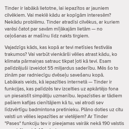
Tinder ir labākā lietotne, lai iepazītos ar jauniem
cilvēkiem. Vai meklē kādu ar kopīgām interesēm?
Nekādu problēmu. Tinder atradīsi cilvēkus, ar kuriem
varēsi čatot par savām mīļākajām lietām — no
ceļošanas ar mašīnu līdz nakts tirgiem.
Vajadzīgs kāds, kas kopā ar tevi metīsies festivāla
trakumos? Vai varbūt vienkārši vēlies atrast kādu, ko
klimata pārmaiņas satrauc tikpat ļoti kā tevi. Esam
palīdzējuši izveidot 55 miljardus saderību. Mēs šo to
zinām par radniecīgu dvēseļu savešanu kopā.
Labākais veids, kā iepazīties internetā — Tinder ir
funkcijas, kas palīdzēs tev izcelties uz apkārtējo fona
un piesaistīt simpātiju uzmanību. Iepazīsties ar tādiem
pašiem kafijas cienītājiem kā tu, vai atrodi sev
līdzvērtīgu badmintona pretinieku. Plāno doties uz citu
valsti un vēlies iepazīties ar vietējiem? Ar Tinder
"Pases" funkciju tev ir pieejamas vairāk nekā 190 valstis