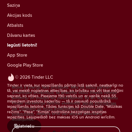
Saziņa
Akcijas kods
Atbalsts
Dāvanu kartes
Iegūsti lietotni!
App Store
Google Play Store
© 2026 Tinder LLC
Tinder ir vieta, kur iepazīšanās pārtop īstā saiknē, neatkarīgi no
Mums ir svarīgs tavs privātums. Mēs un mūsu partneri
tā, vai meklē nopietnas attiecības, ko brīvāku vai vēl tikai mēģini
izmantojam izsekotājus, lai analizētu mūsu tīmekļa vietnes
saprast, ko vēlies. Pieejama 190 valstīs un ar vairāk nekā 55
auditoriju un sniegtu tev piedāvājumus, kā arī, lai uzlabotu
miljardiem izveidotu saderību — tā ir pasaulē populārākā
Tinder mārketinga darbību efektivitāti.
Vairāk informācijas
iepazīšanās lietotne. Tādas funkcijas kā Double Date, "Mūzikas
par sīkfailiem un mūsu izmantotajiem pakalpojumu
režīms", "Pase", "Ķīmija" nodrošina bezgalīgas iespējas
sniedzējiem.
Jebkurā brīdī vari atsaukt piekrišanu
iepazīties. Lejupielādē bez maksas iOS un Android ierīcēm.
iestatījumos.
latviešu