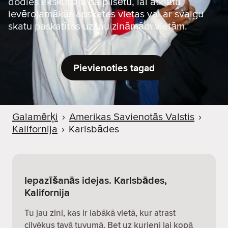
dodies ekskursijā pa pilsētu, lai atklātu
ievērojamākās apskates vietas vai ar svaigu
skatu paskatītos uz jau zināmām vietām.
Pievienoties tagad
Galamērķi
›
Amerikas Savienotās Valstis
›
Kalifornija
›
Karlsbādes
Iepazīšanās idejas. Karlsbādes,
Kalifornija
Tu jau zini, kas ir labākā vietā, kur atrast
cilvēkus tavā tuvumā. Bet uz kurieni lai kopā