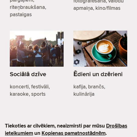
fotografēšana, valodu
riteņbraukšana,
apmaiņa, kino/filmas
pastaigas
Sociālā dzīve
Ēdieni un dzērieni
koncerti, festivāli,
kafija, brančs,
karaoke, sports
kulinārija
Tiekoties ar cilvēkiem, neaizmirsti par mūsu
Drošības
ieteikumiem
un
Kopienas pamatnostādnēm
.