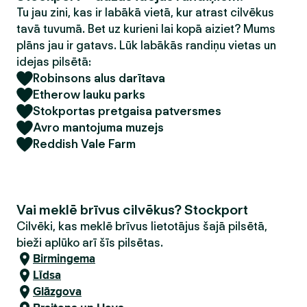
Tu jau zini, kas ir labākā vietā, kur atrast cilvēkus
tavā tuvumā. Bet uz kurieni lai kopā aiziet? Mums
plāns jau ir gatavs. Lūk labākās randiņu vietas un
idejas pilsētā:
Robinsons alus darītava
Etherow lauku parks
Stokportas pretgaisa patversmes
Avro mantojuma muzejs
Reddish Vale Farm
Vai meklē brīvus cilvēkus? Stockport
Cilvēki, kas meklē brīvus lietotājus šajā pilsētā,
bieži aplūko arī šīs pilsētas.
Birmingema
Līdsa
Glāzgova