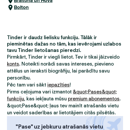
Braitona un Hova
Bolton
Tinder ir daudz lielisku funkciju. Tālāk ir
pieminētas dažas no tām, kas ievērojami uzlabos
tavu Tinder lietošanas pieredzi.
Pirmkārt, Tinder ir viegli lietot. Tev ir tikai jāizveido
konts
. Noteikti norādi savas intereses, pievieno
attēlus un ieraksti biogrāfiju, lai parādītu savu
personību.
Pēc tam vari sākt
iepazīties
!
Pirms ceļojuma vari izmantot
&quot;Pases&quot;
funkciju
, kas iekļauta mūsu
premium abonementos
.
&quot;Pase&quot; ļaus tev mainīt atrašanās vietu
un veidot saderības ar lietotājiem citās pilsētās.
"Pase" uz jebkuru atrašanās vietu