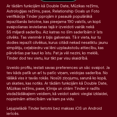
Ar tādām funkcijām kā Double Date, Mūzikas režīms,
Astroloģijas režīms, pase, Relationship Goals un Foto
verifikācija Tinder joprojām ir pasaulē populārākā
iepazīšanās lietotne, kas pieejama 190 valstīs, un kopš
svaipošanas ieviešanas tajā ir izveidoti vairāk nekā
55 miljardi saderību. Aiz katras no šīm saderībām ir īsts
cilvēks. Tas vienmēr ir bijis galvenais. Tā ir vieta, kur tu
dodies iepazīt cilvēkus, kurus citādi nekad nesatiktu: jaunu
simpātiju, ceļabiedru vai lēni uzplaukstošu attiecību, kas
pārvēršas par kaut ko īstu. Pat ja vēl nezini, ko meklē,
Tinder dod tev vietu, kur tikt par visu skaidrībā.
Izveido profilu, iestati savas preferences un sāc svaipot. Ja
tev kāds patīk un arī tu patīc viņam, veidojas saderība. No
tālākā viss ir tavās rokās. Nosūti ziņojumu, sarunā ko kopā,
un skaties, kas notiks. Ar tādām funkcijām kā Double Date,
Mūzikas režīms, pase, Ķīmija un citām Tinder ir radīts
visdažādākajiem veidiem, kā veidot saikni: vieglai izklaidei,
nopietnām attiecībām vai kam pa vidu.
Lejupielādē Tinder lietotni bez maksas iOS un Android
ierīcēs.