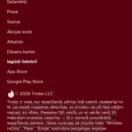
Galamērķi
Prese
Saziņa
Akcijas kods
Atbalsts
Dāvanu kartes
Iegūsti lietotni!
App Store
Google Play Store
© 2026 Tinder LLC
Tinder ir vieta, kur iepazīšanās pārtop īstā saiknē, neatkarīgi no
Mums ir svarīgs tavs privātums. Mēs un mūsu partneri
tā, vai meklē nopietnas attiecības, ko brīvāku vai vēl tikai mēģini
izmantojam izsekotājus, lai analizētu mūsu tīmekļa vietnes
saprast, ko vēlies. Pieejama 190 valstīs un ar vairāk nekā 55
auditoriju un sniegtu tev piedāvājumus, kā arī, lai uzlabotu
miljardiem izveidotu saderību — tā ir pasaulē populārākā
Tinder mārketinga darbību efektivitāti.
Vairāk informācijas
iepazīšanās lietotne. Tādas funkcijas kā Double Date, "Mūzikas
par sīkfailiem un mūsu izmantotajiem pakalpojumu
režīms", "Pase", "Ķīmija" nodrošina bezgalīgas iespējas
sniedzējiem.
Jebkurā brīdī vari atsaukt piekrišanu