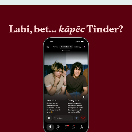
Labi, bet…
kāpēc
Tinder?