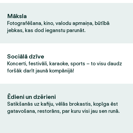
Māksla
Fotografēšana, kino, valodu apmaiņa, būtībā
jebkas, kas dod ieganstu parunāt.
Sociālā dzīve
Koncerti, festivāli, karaoke, sports – to visu daudz
foršāk darīt jaunā kompānijā!
Ēdieni un dzērieni
Satikšanās uz kafiju, vēlās brokastis, kopīga ēst
gatavošana, restorāns, par kuru visi jau sen runā.