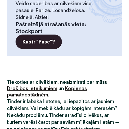
Veido saderības ar cilvēkiem visā
pasaulē. Parīzē. Losandželosā.
Sidnejā. Aiziet!
Pašreizējā atrašanās vieta
:
Stockport
Kas ir "Pase"?
Tiekoties ar cilvēkiem, neaizmirsti par mūsu
Drošības ieteikumiem
un
Kopienas
pamatnostādnēm
.
Tinder ir labākā lietotne, lai iepazītos ar jauniem
cilvēkiem. Vai meklē kādu ar kopīgām interesēm?
Nekādu problēmu. Tinder atradīsi cilvēkus, ar
kuriem varēsi čatot par savām mīļākajām lietām —