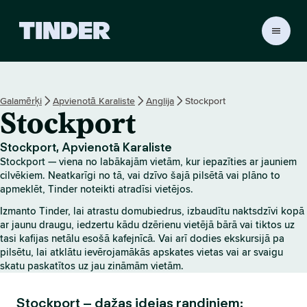
T
i
n
d
e
Galamērķi
Apvienotā Karaliste
Anglija
Stockport
r
Stockport
s
ā
k
Stockport, Apvienotā Karaliste
u
Stockport — viena no labākajām vietām, kur iepazīties ar jauniem
m
cilvēkiem. Neatkarīgi no tā, vai dzīvo šajā pilsētā vai plāno to
l
apmeklēt, Tinder noteikti atradīsi vietējos.
a
Izmanto Tinder, lai atrastu domubiedrus, izbaudītu naktsdzīvi kopā
p
ar jaunu draugu, iedzertu kādu dzērienu vietējā bārā vai tiktos uz
a
tasi kafijas netālu esošā kafejnīcā. Vai arī dodies ekskursijā pa
pilsētu, lai atklātu ievērojamākās apskates vietas vai ar svaigu
skatu paskatītos uz jau zināmām vietām.
Stockport – dažas idejas randiņiem: