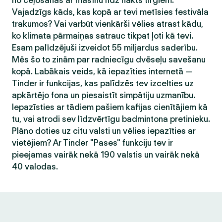
no ceļošanas ar mašīnu līdz nakts tirgiem.
Vajadzīgs kāds, kas kopā ar tevi metīsies festivāla
trakumos? Vai varbūt vienkārši vēlies atrast kādu,
ko klimata pārmaiņas satrauc tikpat ļoti kā tevi.
Esam palīdzējuši izveidot 55 miljardus saderību.
Mēs šo to zinām par radniecīgu dvēseļu savešanu
kopā. Labākais veids, kā iepazīties internetā —
Tinder ir funkcijas, kas palīdzēs tev izcelties uz
apkārtējo fona un piesaistīt simpātiju uzmanību.
Iepazīsties ar tādiem pašiem kafijas cienītājiem kā
tu, vai atrodi sev līdzvērtīgu badmintona pretinieku.
Plāno doties uz citu valsti un vēlies iepazīties ar
vietējiem? Ar Tinder "Pases" funkciju tev ir
pieejamas vairāk nekā 190 valstis un vairāk nekā
40 valodas.