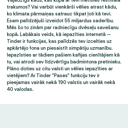
Vajadzīgs kāds, kas kopā ar tevi metīsies festivāla
trakumos? Vai varbūt vienkārši vēlies atrast kādu,
ko klimata pārmaiņas satrauc tikpat ļoti kā tevi.
Esam palīdzējuši izveidot 55 miljardus saderību.
Mēs šo to zinām par radniecīgu dvēseļu savešanu
kopā. Labākais veids, kā iepazīties internetā —
Tinder ir funkcijas, kas palīdzēs tev izcelties uz
apkārtējo fona un piesaistīt simpātiju uzmanību.
Iepazīsties ar tādiem pašiem kafijas cienītājiem kā
tu, vai atrodi sev līdzvērtīgu badmintona pretinieku.
Plāno doties uz citu valsti un vēlies iepazīties ar
vietējiem? Ar Tinder "Pases" funkciju tev ir
pieejamas vairāk nekā 190 valstis un vairāk nekā
40 valodas.