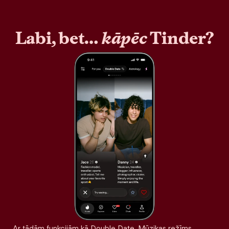
Labi, bet…
kāpēc
Tinder?
Ar tādām funkcijām kā Double Date, Mūzikas režīms,