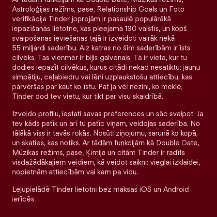
Astroloģijas režīms, pase, Relationship Goals un Foto
verifikācija Tinder joprojām ir pasaulē populārākā
iepazīšanās lietotne, kas pieejama 190 valstīs, un kopš
svaipošanas ieviešanas tajā ir izveidoti vairāk nekā
55 miljardi saderību. Aiz katras no šīm saderībām ir īsts
cilvēks. Tas vienmēr ir bijis galvenais. Tā ir vieta, kur tu
dodies iepazīt cilvēkus, kurus citādi nekad nesatiktu: jaunu
simpātiju, ceļabiedru vai lēni uzplaukstošu attiecību, kas
pārvēršas par kaut ko īstu. Pat ja vēl nezini, ko meklē,
Tinder dod tev vietu, kur tikt par visu skaidrībā.
Izveido profilu, iestati savas preferences un sāc svaipot. Ja
tev kāds patīk un arī tu patīc viņam, veidojas saderība. No
tālākā viss ir tavās rokās. Nosūti ziņojumu, sarunā ko kopā,
un skaties, kas notiks. Ar tādām funkcijām kā Double Date,
Mūzikas režīms, pase, Ķīmija un citām Tinder ir radīts
visdažādākajiem veidiem, kā veidot saikni: vieglai izklaidei,
nopietnām attiecībām vai kam pa vidu.
Lejupielādē Tinder lietotni bez maksas iOS un Android
ierīcēs.