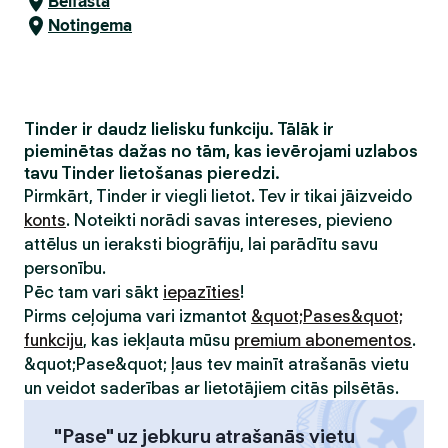
Belfāsta
Notingema
Tinder ir daudz lielisku funkciju. Tālāk ir
pieminētas dažas no tām, kas ievērojami uzlabos
tavu Tinder lietošanas pieredzi.
Pirmkārt, Tinder ir viegli lietot. Tev ir tikai jāizveido
konts
. Noteikti norādi savas intereses, pievieno
attēlus un ieraksti biogrāfiju, lai parādītu savu
personību.
Pēc tam vari sākt
iepazīties
!
Pirms ceļojuma vari izmantot
&quot;Pases&quot;
funkciju
, kas iekļauta mūsu
premium abonementos
.
&quot;Pase&quot; ļaus tev mainīt atrašanās vietu
un veidot saderības ar lietotājiem citās pilsētās.
"Pase" uz jebkuru atrašanās vietu