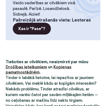
Veido saderības ar cilvēkiem visā
pasaulē. Parīzē. Losandželosā.
Sidnejā. Aiziet!
Pašreizējā atrašanās vieta
:
Lesteras
Kas ir "Pase"?
Tiekoties ar cilvēkiem, neaizmirsti par mūsu
Drošības ieteikumiem
un
Kopienas
pamatnostādnēm
.
Tinder ir labākā lietotne, lai iepazītos ar jauniem
cilvēkiem. Vai meklē kādu ar kopīgām interesēm?
Nekādu problēmu. Tinder atradīsi cilvēkus, ar
kuriem varēsi čatot par savām mīļākajām lietām —
no ceļošanas ar mašīnu līdz nakts tirgiem.