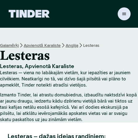
T
i
n
d
e
Galamērķi
Apvienotā Karaliste
Anglija
Lesteras
r
Lesteras
s
ā
k
Lesteras, Apvienotā Karaliste
u
Lesteras — viena no labākajām vietām, kur iepazīties ar jauniem
m
cilvēkiem. Neatkarīgi no tā, vai dzīvo šajā pilsētā vai plāno to
l
apmeklēt, Tinder noteikti atradīsi vietējos.
a
Izmanto Tinder, lai atrastu domubiedrus, izbaudītu naktsdzīvi kopā
p
ar jaunu draugu, iedzertu kādu dzērienu vietējā bārā vai tiktos uz
a
tasi kafijas netālu esošā kafejnīcā. Vai arī dodies ekskursijā pa
pilsētu, lai atklātu ievērojamākās apskates vietas vai ar svaigu
skatu paskatītos uz jau zināmām vietām.
Lesteras – dažas idejas randiņiem: