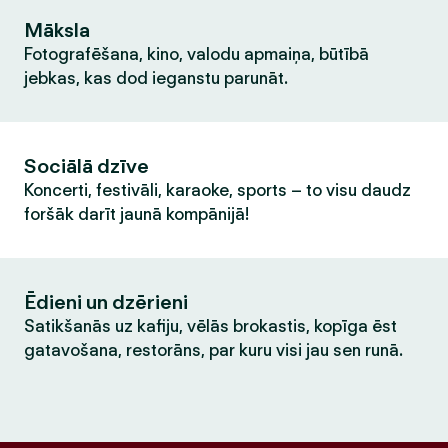
Māksla
Fotografēšana, kino, valodu apmaiņa, būtībā
jebkas, kas dod ieganstu parunāt.
Sociālā dzīve
Koncerti, festivāli, karaoke, sports – to visu daudz
foršāk darīt jaunā kompānijā!
Ēdieni un dzērieni
Satikšanās uz kafiju, vēlās brokastis, kopīga ēst
gatavošana, restorāns, par kuru visi jau sen runā.