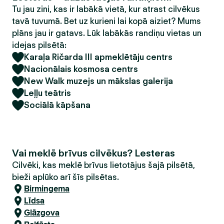
Tu jau zini, kas ir labākā vietā, kur atrast cilvēkus
tavā tuvumā. Bet uz kurieni lai kopā aiziet? Mums
plāns jau ir gatavs. Lūk labākās randiņu vietas un
idejas pilsētā:
Karaļa Ričarda III apmeklētāju centrs
Nacionālais kosmosa centrs
New Walk muzejs un mākslas galerija
Leļļu teātris
Sociālā kāpšana
Vai meklē brīvus cilvēkus? Lesteras
Cilvēki, kas meklē brīvus lietotājus šajā pilsētā,
bieži aplūko arī šīs pilsētas.
Birmingema
Līdsa
Glāzgova