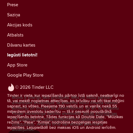
Prese
Saziņa
Akcijas kods
Atbalsts
Dāvanu kartes
Iegūsti lietotni!
App Store
Google Play Store
© 2026 Tinder LLC
Tinder ir vieta, kur iepazīšanās pārtop īstā saiknē, neatkarīgi no
Mums ir svarīgs tavs privātums. Mēs un mūsu partneri
tā, vai meklē nopietnas attiecības, ko brīvāku vai vēl tikai mēģini
izmantojam izsekotājus, lai analizētu mūsu tīmekļa vietnes
saprast, ko vēlies. Pieejama 190 valstīs un ar vairāk nekā 55
auditoriju un sniegtu tev piedāvājumus, kā arī, lai uzlabotu
miljardiem izveidotu saderību — tā ir pasaulē populārākā
Tinder mārketinga darbību efektivitāti.
Vairāk informācijas
iepazīšanās lietotne. Tādas funkcijas kā Double Date, "Mūzikas
par sīkfailiem un mūsu izmantotajiem pakalpojumu
režīms", "Pase", "Ķīmija" nodrošina bezgalīgas iespējas
sniedzējiem.
Jebkurā brīdī vari atsaukt piekrišanu
iepazīties. Lejupielādē bez maksas iOS un Android ierīcēm.
iestatījumos.