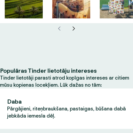
Populāras Tinder lietotāju intereses
Tinder lietotāji parasti atrod kopīgas intereses ar citiem
mūsu kopienas locekļiem. Lūk dažas no tām:
Daba
Pārgājieni, riteņbraukšana, pastaigas, būšana dabā
jebkāda iemesla dēļ.