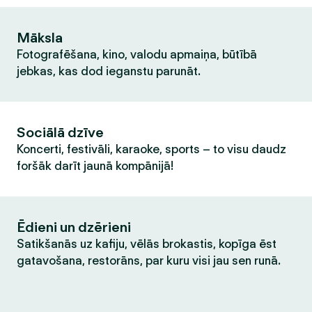
Māksla
Fotografēšana, kino, valodu apmaiņa, būtībā
jebkas, kas dod ieganstu parunāt.
Sociālā dzīve
Koncerti, festivāli, karaoke, sports – to visu daudz
foršāk darīt jaunā kompānijā!
Ēdieni un dzērieni
Satikšanās uz kafiju, vēlās brokastis, kopīga ēst
gatavošana, restorāns, par kuru visi jau sen runā.