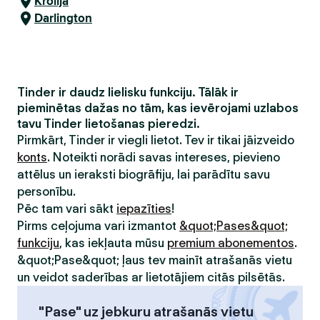
Krolija
Darlington
Tinder ir daudz lielisku funkciju. Tālāk ir
pieminētas dažas no tām, kas ievērojami uzlabos
tavu Tinder lietošanas pieredzi.
Pirmkārt, Tinder ir viegli lietot. Tev ir tikai jāizveido
konts
. Noteikti norādi savas intereses, pievieno
attēlus un ieraksti biogrāfiju, lai parādītu savu
personību.
Pēc tam vari sākt
iepazīties
!
Pirms ceļojuma vari izmantot
&quot;Pases&quot;
funkciju
, kas iekļauta mūsu
premium abonementos
.
&quot;Pase&quot; ļaus tev mainīt atrašanās vietu
un veidot saderības ar lietotājiem citās pilsētās.
"Pase" uz jebkuru atrašanās vietu