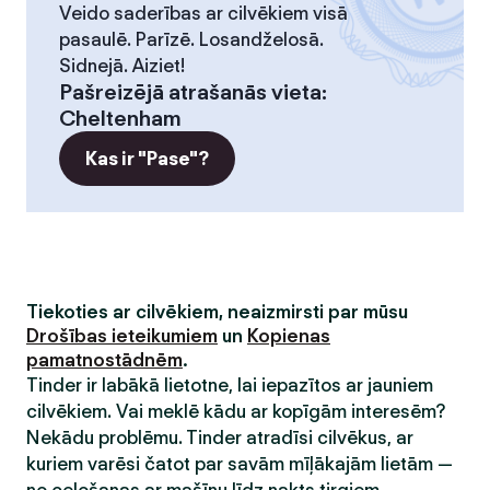
Veido saderības ar cilvēkiem visā
pasaulē. Parīzē. Losandželosā.
Sidnejā. Aiziet!
Pašreizējā atrašanās vieta
:
Cheltenham
Kas ir "Pase"?
Tiekoties ar cilvēkiem, neaizmirsti par mūsu
Drošības ieteikumiem
un
Kopienas
pamatnostādnēm
.
Tinder ir labākā lietotne, lai iepazītos ar jauniem
cilvēkiem. Vai meklē kādu ar kopīgām interesēm?
Nekādu problēmu. Tinder atradīsi cilvēkus, ar
kuriem varēsi čatot par savām mīļākajām lietām —