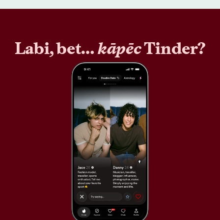
Labi, bet…
kāpēc
Tinder?