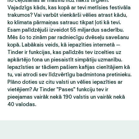
no ceļošanas ar mašīnu līdz nakts tirgiem.
Vajadzīgs kāds, kas kopā ar tevi metīsies festivāla
trakumos? Vai varbūt vienkārši vēlies atrast kādu,
ko klimata pārmaiņas satrauc tikpat ļoti kā tevi.
Esam palīdzējuši izveidot 55 miljardus saderību.
Mēs šo to zinām par radniecīgu dvēseļu savešanu
kopā. Labākais veids, kā iepazīties internetā —
Tinder ir funkcijas, kas palīdzēs tev izcelties uz
apkārtējo fona un piesaistīt simpātiju uzmanību.
Iepazīsties ar tādiem pašiem kafijas cienītājiem kā
tu, vai atrodi sev līdzvērtīgu badmintona pretinieku.
Plāno doties uz citu valsti un vēlies iepazīties ar
vietējiem? Ar Tinder "Pases" funkciju tev ir
pieejamas vairāk nekā 190 valstis un vairāk nekā
40 valodas.