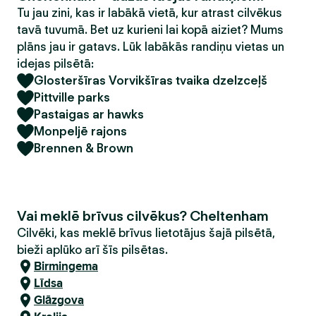
Tu jau zini, kas ir labākā vietā, kur atrast cilvēkus
tavā tuvumā. Bet uz kurieni lai kopā aiziet? Mums
plāns jau ir gatavs. Lūk labākās randiņu vietas un
idejas pilsētā:
Glosteršīras Vorvikšīras tvaika dzelzceļš
Pittville parks
Pastaigas ar hawks
Monpeljē rajons
Brennen & Brown
Vai meklē brīvus cilvēkus? Cheltenham
Cilvēki, kas meklē brīvus lietotājus šajā pilsētā,
bieži aplūko arī šīs pilsētas.
Birmingema
Līdsa
Glāzgova