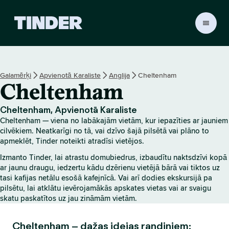
T
i
n
d
e
Galamērķi
Apvienotā Karaliste
Anglija
Cheltenham
r
Cheltenham
s
ā
k
Cheltenham, Apvienotā Karaliste
u
Cheltenham — viena no labākajām vietām, kur iepazīties ar jauniem
m
cilvēkiem. Neatkarīgi no tā, vai dzīvo šajā pilsētā vai plāno to
l
apmeklēt, Tinder noteikti atradīsi vietējos.
a
Izmanto Tinder, lai atrastu domubiedrus, izbaudītu naktsdzīvi kopā
p
ar jaunu draugu, iedzertu kādu dzērienu vietējā bārā vai tiktos uz
a
tasi kafijas netālu esošā kafejnīcā. Vai arī dodies ekskursijā pa
pilsētu, lai atklātu ievērojamākās apskates vietas vai ar svaigu
skatu paskatītos uz jau zināmām vietām.
Cheltenham – dažas idejas randiņiem: