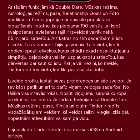
Ar tādām funkcijām kā Double Date, Mūzikas režīms,
Astroloģijas režīms, pase, Relationship Goals un Foto
verifikācija Tinder joprojām ir pasaulē populārākā
iepazīšanās lietotne, kas pieejama 190 valstīs, un kopš
svaipošanas ieviešanas tajā ir izveidoti vairāk nekā
55 miljardi saderību. Aiz katras no šīm saderībām ir īsts
cilvēks. Tas vienmēr ir bijis galvenais. Tā ir vieta, kur tu
dodies iepazīt cilvēkus, kurus citādi nekad nesatiktu: jaunu
simpātiju, ceļabiedru vai lēni uzplaukstošu attiecību, kas
pārvēršas par kaut ko īstu. Pat ja vēl nezini, ko meklē,
Tinder dod tev vietu, kur tikt par visu skaidrībā.
Izveido profilu, iestati savas preferences un sāc svaipot. Ja
tev kāds patīk un arī tu patīc viņam, veidojas saderība. No
tālākā viss ir tavās rokās. Nosūti ziņojumu, sarunā ko kopā,
un skaties, kas notiks. Ar tādām funkcijām kā Double Date,
Mūzikas režīms, pase, Ķīmija un citām Tinder ir radīts
visdažādākajiem veidiem, kā veidot saikni: vieglai izklaidei,
nopietnām attiecībām vai kam pa vidu.
Lejupielādē Tinder lietotni bez maksas iOS un Android
ierīcēs.