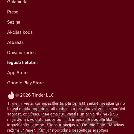
Galamērķi
Prese
Saziņa
Akcijas kods
Atbalsts
Dāvanu kartes
Iegūsti lietotni!
App Store
Google Play Store
© 2026 Tinder LLC
Tinder ir vieta, kur iepazīšanās pārtop īstā saiknē, neatkarīgi no
Mums ir svarīgs tavs privātums. Mēs un mūsu partneri
tā, vai meklē nopietnas attiecības, ko brīvāku vai vēl tikai mēģini
izmantojam izsekotājus, lai analizētu mūsu tīmekļa vietnes
saprast, ko vēlies. Pieejama 190 valstīs un ar vairāk nekā 55
auditoriju un sniegtu tev piedāvājumus, kā arī, lai uzlabotu
miljardiem izveidotu saderību — tā ir pasaulē populārākā
Tinder mārketinga darbību efektivitāti.
Vairāk informācijas
iepazīšanās lietotne. Tādas funkcijas kā Double Date, "Mūzikas
par sīkfailiem un mūsu izmantotajiem pakalpojumu
režīms", "Pase", "Ķīmija" nodrošina bezgalīgas iespējas
sniedzējiem.
Jebkurā brīdī vari atsaukt piekrišanu