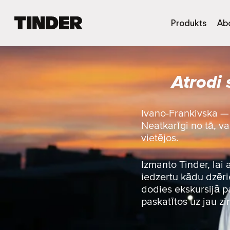
T
Produkts
Ab
i
n
d
e
Atrodi 
r
s
ā
k
Ivano-Frankivska — 
u
Neatkarīgi no tā, va
m
vietējos.
l
a
p
Izmanto Tinder, lai
a
iedzertu kādu dzērie
dodies ekskursijā pa
paskatītos uz jau z