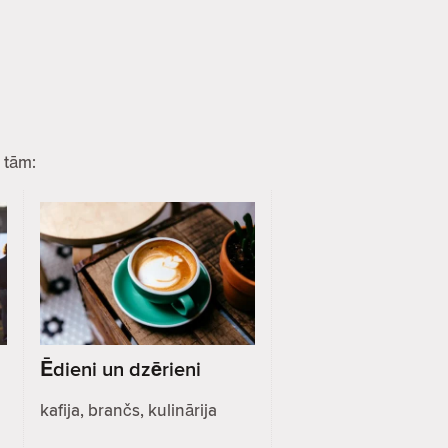
 tām:
Ēdieni un dzērieni
kafija, brančs, kulinārija