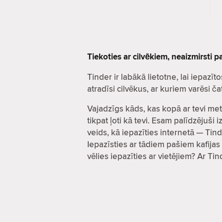
Tiekoties ar cilvēkiem, neaizmirsti 
Tinder ir labākā lietotne, lai iepa
atradīsi cilvēkus, ar kuriem varēsi 
Vajadzīgs kāds, kas kopā ar tevi met
tikpat ļoti kā tevi. Esam palīdzējuš
veids, kā iepazīties internetā — Tind
Iepazīsties ar tādiem pašiem kafijas 
vēlies iepazīties ar vietējiem? Ar Ti