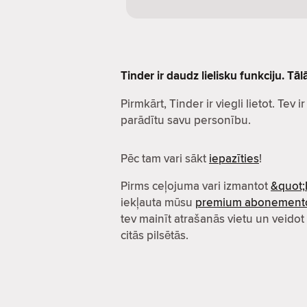
Tinder ir daudz lielisku funkciju. Tā
Pirmkārt, Tinder ir viegli lietot. Tev i
parādītu savu personību.
Pēc tam vari sākt
iepazīties
!
Pirms ceļojuma vari izmantot
&quot;
iekļauta mūsu
premium abonement
tev mainīt atrašanās vietu un veidot
citās pilsētās.