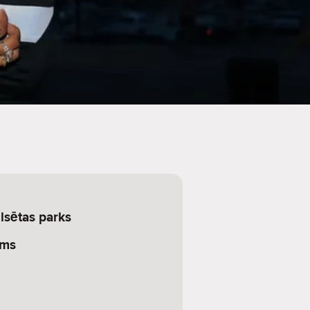
lsētas parks
ums