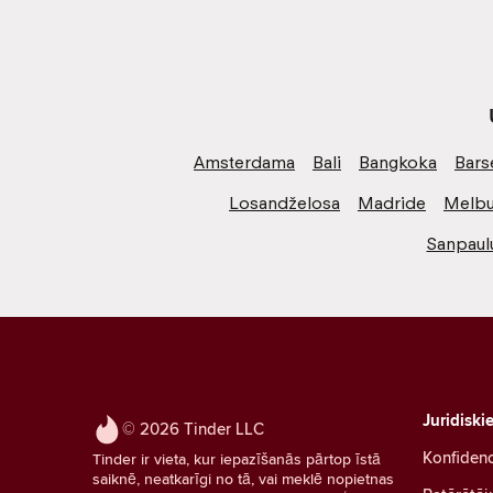
Amsterdama
Bali
Bangkoka
Bars
Losandželosa
Madride
Melbu
Sanpaul
Juridiski
© 2026 Tinder LLC
Konfidenc
Tinder ir vieta, kur iepazīšanās pārtop īstā
saiknē, neatkarīgi no tā, vai meklē nopietnas