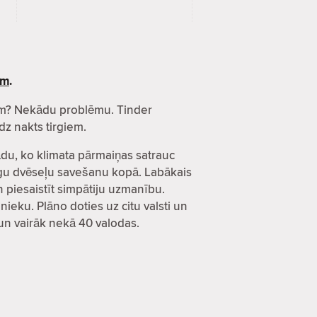
ēm
.
esēm? Nekādu problēmu. Tinder
dz nakts tirgiem.
kādu, ko klimata pārmaiņas satrauc
ecīgu dvēseļu savešanu kopā. Labākais
un piesaistīt simpātiju uzmanību.
nieku. Plāno doties uz citu valsti un
s un vairāk nekā 40 valodas.