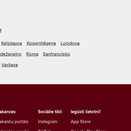
!
Keiptauna
Kopenhāgena
Londona
odežaneiro
Roma
Sanfrancisko
Varšava
akances
Sociālie tīkli
Iegūsti lietotni!
akanču portāls
Instagram
App Store