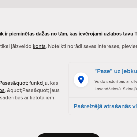
lāk ir pieminētas dažas no tām, kas ievērojami uzlabos tavu T
r tikai jāizveido
konts
. Noteikti norādi savas intereses, pievien
"Pase" uz jebku
Veido saderības ar cil
Pases&quot; funkciju
, kas
Losandželosā. Sidnejā.
os
. &quot;Pase&quot; ļaus
 saderības ar lietotājiem
Pašreizējā atrašanās v