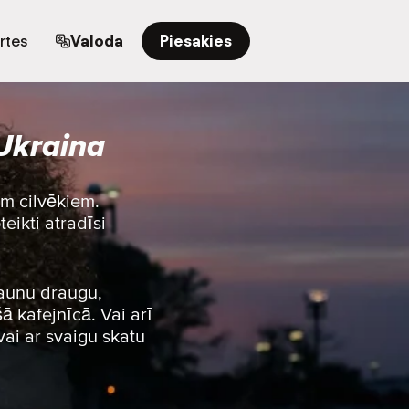
rtes
Valoda
Piesakies
 Ukraina
em cilvēkiem.
eikti atradīsi
jaunu draugu,
ā kafejnīcā. Vai arī
vai ar svaigu skatu