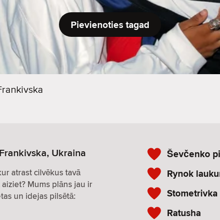
Pievienoties tagad
Frankivska
-Frankivska, Ukraina
Ševčenko pi
 kur atrast cilvēkus tavā
Rynok lauk
 aiziet? Mums plāns jau ir
Stometrivka
tas un idejas pilsētā:
Ratusha