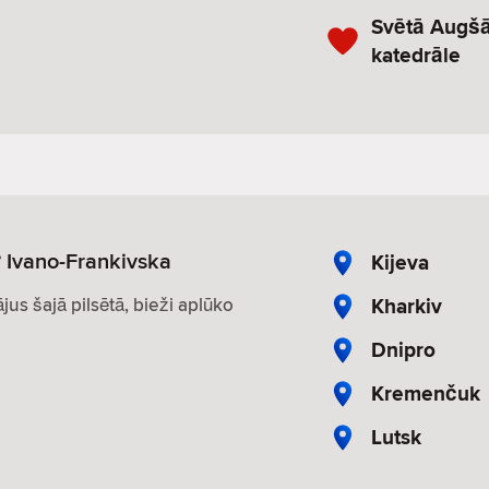
Svētā Augš
katedrāle
? Ivano-Frankivska
Kijeva
Kharkiv
ājus šajā pilsētā, bieži aplūko
Dnipro
Kremenčuk
Lutsk