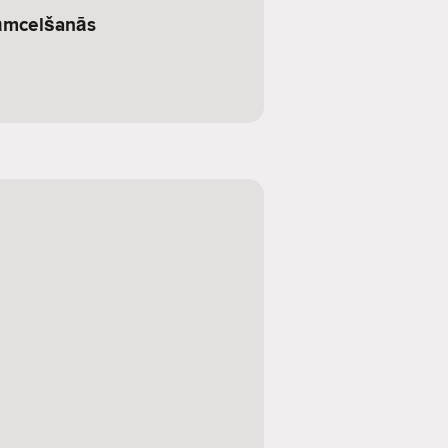
āmcelšanās