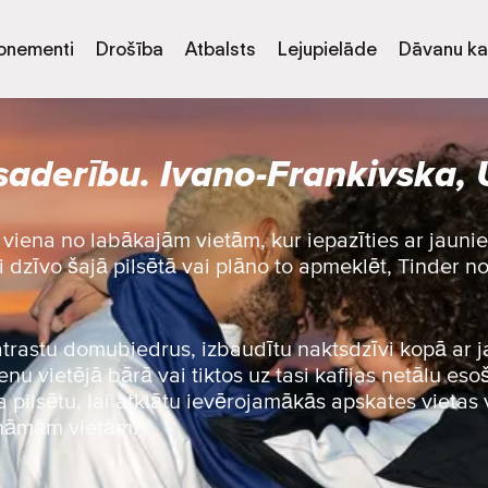
onementi
Drošība
Atbalsts
Lejupielāde
Dāvanu ka
saderību. Ivano-Frankivska,
viena no labākajām vietām, kur iepazīties ar jauni
i dzīvo šajā pilsētā vai plāno to apmeklēt, Tinder not
 atrastu domubiedrus, izbaudītu naktsdzīvi kopā ar 
nu vietējā bārā vai tiktos uz tasi kafijas netālu esoš
 pilsētu, lai atklātu ievērojamākās apskates vietas 
ināmām vietām.