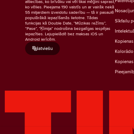
Patērētāj
attiecības, ko brīvāku vai vēl tikai mēģini saprast,
ko vēlies. Pieejama 190 valstīs un ar vairāk nekā
Nosacīju
55 miljardiem izveidotu saderību — tā ir pasaulē
populārākā iepazīšanās lietotne. Tādas
Sīkfailu p
funkcijas kā Double Date, "Mūzikas režīms",
"Pase", "Ķīmija" nodrošina bezgalīgas iespējas
Intelektu
iepazīties. Lejupielādē bez maksas iOS un
Android ierīcēm.
Kopienas
latviešu
Kolorādo 
Kopienas 
Pieejamī