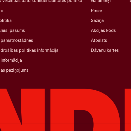
u veselības datu konfidencialitātes politika
Galamērķi
T
mi
Prese
olitika
Saziņa
ālais īpašums
Akcijas kods
 pamatnostādnes
Atbalsts
drošības politikas informācija
Dāvanu kartes
informācija
bas paziņojums