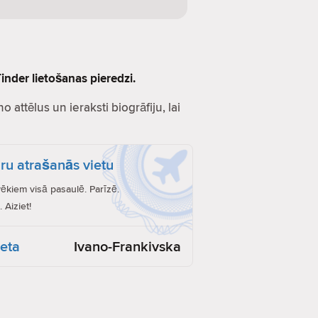
inder lietošanas pieredzi.
o attēlus un ieraksti biogrāfiju, lai
ru atrašanās vietu
vēkiem visā pasaulē. Parīzē.
 Aiziet!
ieta
Ivano-Frankivska