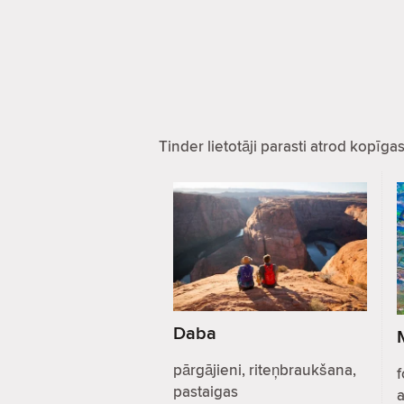
Tinder lietotāji parasti atrod kopīg
Daba
pārgājieni, riteņbraukšana,
f
pastaigas
a