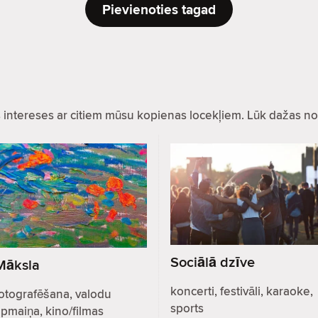
Pievienoties tagad
as intereses ar citiem mūsu kopienas locekļiem. Lūk dažas no
Sociālā dzīve
Māksla
koncerti, festivāli, karaoke,
otografēšana, valodu
sports
pmaiņa, kino/filmas