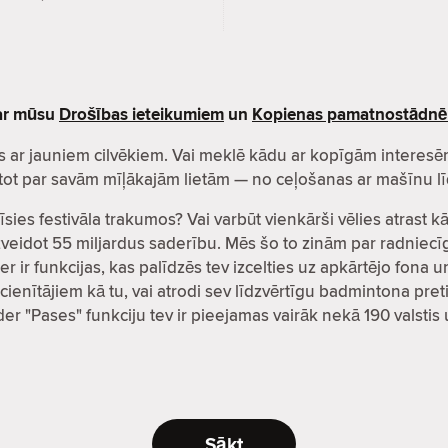
par mūsu
Drošības ieteikumiem
un
Kopienas pamatnostādn
zītos ar jauniem cilvēkiem. Vai meklē kādu ar kopīgām inter
čatot par savām mīļākajām lietām — no ceļošanas ar mašīnu lī
īsies festivāla trakumos? Vai varbūt vienkārši vēlies atrast 
i izveidot 55 miljardus saderību. Mēs šo to zinām par radni
er ir funkcijas, kas palīdzēs tev izcelties uz apkārtējo fona 
cienītājiem kā tu, vai atrodi sev līdzvērtīgu badmintona preti
nder "Pases" funkciju tev ir pieejamas vairāk nekā 190 valsti
Sākt