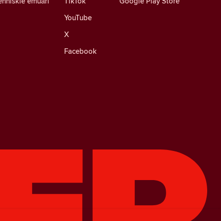
ehniskie emuāri
TikTok
Google Play Store
YouTube
X
Facebook