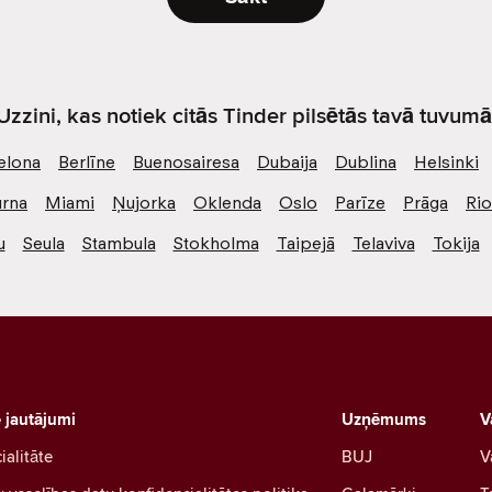
Uzzini, kas notiek citās Tinder pilsētās tavā tuvumā
elona
Berlīne
Buenosairesa
Dubaija
Dublina
Helsinki
rna
Miami
Ņujorka
Oklenda
Oslo
Parīze
Prāga
Ri
u
Seula
Stambula
Stokholma
Taipejā
Telaviva
Tokija
e jautājumi
Uzņēmums
V
ialitāte
BUJ
V