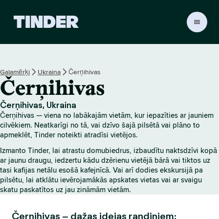
T
i
n
d
e
Galamērķi
Ukraina
Čerņihivas
r
Čerņihivas
s
ā
k
Čerņihivas, Ukraina
u
Čerņihivas — viena no labākajām vietām, kur iepazīties ar jauniem
m
cilvēkiem. Neatkarīgi no tā, vai dzīvo šajā pilsētā vai plāno to
l
apmeklēt, Tinder noteikti atradīsi vietējos.
a
Izmanto Tinder, lai atrastu domubiedrus, izbaudītu naktsdzīvi kopā
p
ar jaunu draugu, iedzertu kādu dzērienu vietējā bārā vai tiktos uz
a
tasi kafijas netālu esošā kafejnīcā. Vai arī dodies ekskursijā pa
pilsētu, lai atklātu ievērojamākās apskates vietas vai ar svaigu
skatu paskatītos uz jau zināmām vietām.
Čerņihivas – dažas idejas randiņiem: