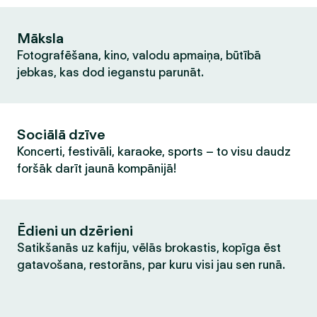
Māksla
Fotografēšana, kino, valodu apmaiņa, būtībā
jebkas, kas dod ieganstu parunāt.
Sociālā dzīve
Koncerti, festivāli, karaoke, sports – to visu daudz
foršāk darīt jaunā kompānijā!
Ēdieni un dzērieni
Satikšanās uz kafiju, vēlās brokastis, kopīga ēst
gatavošana, restorāns, par kuru visi jau sen runā.