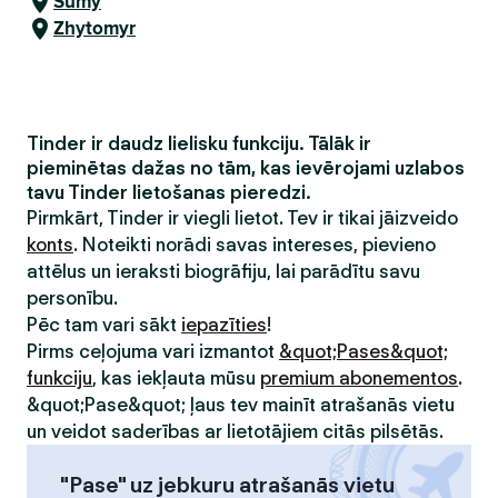
Sumy
Zhytomyr
Tinder ir daudz lielisku funkciju. Tālāk ir
pieminētas dažas no tām, kas ievērojami uzlabos
tavu Tinder lietošanas pieredzi.
Pirmkārt, Tinder ir viegli lietot. Tev ir tikai jāizveido
konts
. Noteikti norādi savas intereses, pievieno
attēlus un ieraksti biogrāfiju, lai parādītu savu
personību.
Pēc tam vari sākt
iepazīties
!
Pirms ceļojuma vari izmantot
&quot;Pases&quot;
funkciju
, kas iekļauta mūsu
premium abonementos
.
&quot;Pase&quot; ļaus tev mainīt atrašanās vietu
un veidot saderības ar lietotājiem citās pilsētās.
"Pase" uz jebkuru atrašanās vietu