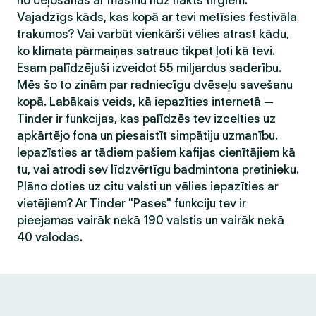
no ceļošanas ar mašīnu līdz nakts tirgiem.
Vajadzīgs kāds, kas kopā ar tevi metīsies festivāla
trakumos? Vai varbūt vienkārši vēlies atrast kādu,
ko klimata pārmaiņas satrauc tikpat ļoti kā tevi.
Esam palīdzējuši izveidot 55 miljardus saderību.
Mēs šo to zinām par radniecīgu dvēseļu savešanu
kopā. Labākais veids, kā iepazīties internetā —
Tinder ir funkcijas, kas palīdzēs tev izcelties uz
apkārtējo fona un piesaistīt simpātiju uzmanību.
Iepazīsties ar tādiem pašiem kafijas cienītājiem kā
tu, vai atrodi sev līdzvērtīgu badmintona pretinieku.
Plāno doties uz citu valsti un vēlies iepazīties ar
vietējiem? Ar Tinder "Pases" funkciju tev ir
pieejamas vairāk nekā 190 valstis un vairāk nekā
40 valodas.