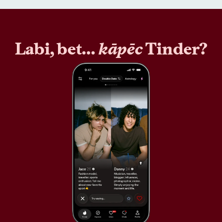
Labi, bet…
kāpēc
Tinder?