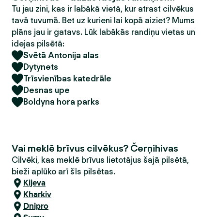
Tu jau zini, kas ir labākā vietā, kur atrast cilvēkus
tavā tuvumā. Bet uz kurieni lai kopā aiziet? Mums
plāns jau ir gatavs. Lūk labākās randiņu vietas un
idejas pilsētā:
Svētā Antonija alas
Dytynets
Trīsvienības katedrāle
Desnas upe
Boldyna hora parks
Vai meklē brīvus cilvēkus? Čerņihivas
Cilvēki, kas meklē brīvus lietotājus šajā pilsētā,
bieži aplūko arī šīs pilsētas.
Kijeva
Kharkiv
Dnipro