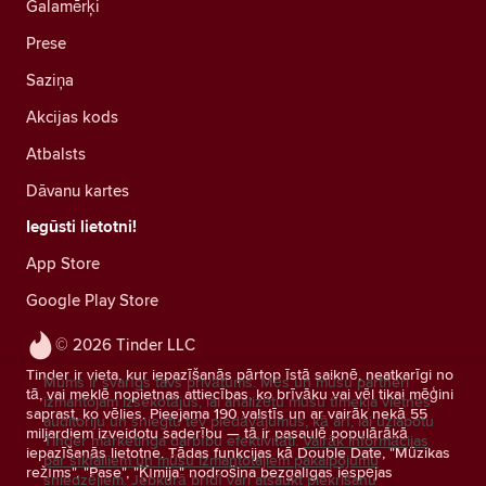
Galamērķi
Prese
Saziņa
Akcijas kods
Atbalsts
Dāvanu kartes
Iegūsti lietotni!
App Store
Google Play Store
© 2026 Tinder LLC
Tinder ir vieta, kur iepazīšanās pārtop īstā saiknē, neatkarīgi no
Mums ir svarīgs tavs privātums. Mēs un mūsu partneri
tā, vai meklē nopietnas attiecības, ko brīvāku vai vēl tikai mēģini
izmantojam izsekotājus, lai analizētu mūsu tīmekļa vietnes
saprast, ko vēlies. Pieejama 190 valstīs un ar vairāk nekā 55
auditoriju un sniegtu tev piedāvājumus, kā arī, lai uzlabotu
miljardiem izveidotu saderību — tā ir pasaulē populārākā
Tinder mārketinga darbību efektivitāti.
Vairāk informācijas
iepazīšanās lietotne. Tādas funkcijas kā Double Date, "Mūzikas
par sīkfailiem un mūsu izmantotajiem pakalpojumu
režīms", "Pase", "Ķīmija" nodrošina bezgalīgas iespējas
sniedzējiem.
Jebkurā brīdī vari atsaukt piekrišanu