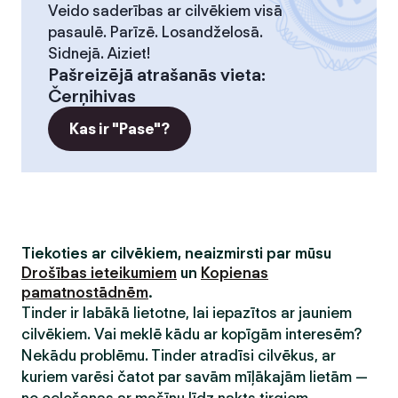
Veido saderības ar cilvēkiem visā
pasaulē. Parīzē. Losandželosā.
Sidnejā. Aiziet!
Pašreizējā atrašanās vieta
:
Čerņihivas
Kas ir "Pase"?
Tiekoties ar cilvēkiem, neaizmirsti par mūsu
Drošības ieteikumiem
un
Kopienas
pamatnostādnēm
.
Tinder ir labākā lietotne, lai iepazītos ar jauniem
cilvēkiem. Vai meklē kādu ar kopīgām interesēm?
Nekādu problēmu. Tinder atradīsi cilvēkus, ar
kuriem varēsi čatot par savām mīļākajām lietām —