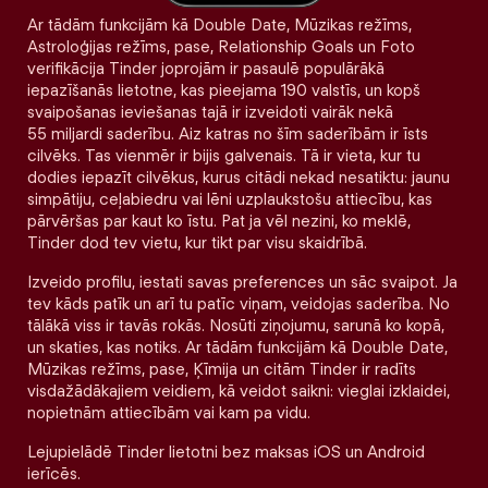
Ar tādām funkcijām kā Double Date, Mūzikas režīms,
Astroloģijas režīms, pase, Relationship Goals un Foto
verifikācija Tinder joprojām ir pasaulē populārākā
iepazīšanās lietotne, kas pieejama 190 valstīs, un kopš
svaipošanas ieviešanas tajā ir izveidoti vairāk nekā
55 miljardi saderību. Aiz katras no šīm saderībām ir īsts
cilvēks. Tas vienmēr ir bijis galvenais. Tā ir vieta, kur tu
dodies iepazīt cilvēkus, kurus citādi nekad nesatiktu: jaunu
simpātiju, ceļabiedru vai lēni uzplaukstošu attiecību, kas
pārvēršas par kaut ko īstu. Pat ja vēl nezini, ko meklē,
Tinder dod tev vietu, kur tikt par visu skaidrībā.
Izveido profilu, iestati savas preferences un sāc svaipot. Ja
tev kāds patīk un arī tu patīc viņam, veidojas saderība. No
tālākā viss ir tavās rokās. Nosūti ziņojumu, sarunā ko kopā,
un skaties, kas notiks. Ar tādām funkcijām kā Double Date,
Mūzikas režīms, pase, Ķīmija un citām Tinder ir radīts
visdažādākajiem veidiem, kā veidot saikni: vieglai izklaidei,
nopietnām attiecībām vai kam pa vidu.
Lejupielādē Tinder lietotni bez maksas iOS un Android
ierīcēs.