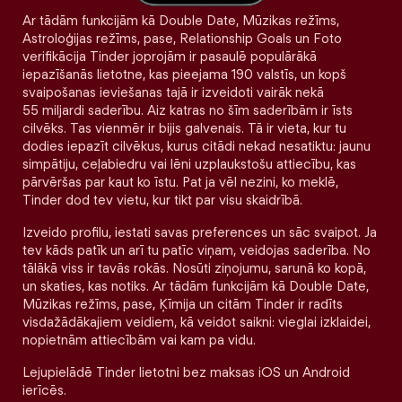
Ar tādām funkcijām kā Double Date, Mūzikas režīms,
Astroloģijas režīms, pase, Relationship Goals un Foto
verifikācija Tinder joprojām ir pasaulē populārākā
iepazīšanās lietotne, kas pieejama 190 valstīs, un kopš
svaipošanas ieviešanas tajā ir izveidoti vairāk nekā
55 miljardi saderību. Aiz katras no šīm saderībām ir īsts
cilvēks. Tas vienmēr ir bijis galvenais. Tā ir vieta, kur tu
dodies iepazīt cilvēkus, kurus citādi nekad nesatiktu: jaunu
simpātiju, ceļabiedru vai lēni uzplaukstošu attiecību, kas
pārvēršas par kaut ko īstu. Pat ja vēl nezini, ko meklē,
Tinder dod tev vietu, kur tikt par visu skaidrībā.
Izveido profilu, iestati savas preferences un sāc svaipot. Ja
tev kāds patīk un arī tu patīc viņam, veidojas saderība. No
tālākā viss ir tavās rokās. Nosūti ziņojumu, sarunā ko kopā,
un skaties, kas notiks. Ar tādām funkcijām kā Double Date,
Mūzikas režīms, pase, Ķīmija un citām Tinder ir radīts
visdažādākajiem veidiem, kā veidot saikni: vieglai izklaidei,
nopietnām attiecībām vai kam pa vidu.
Lejupielādē Tinder lietotni bez maksas iOS un Android
ierīcēs.