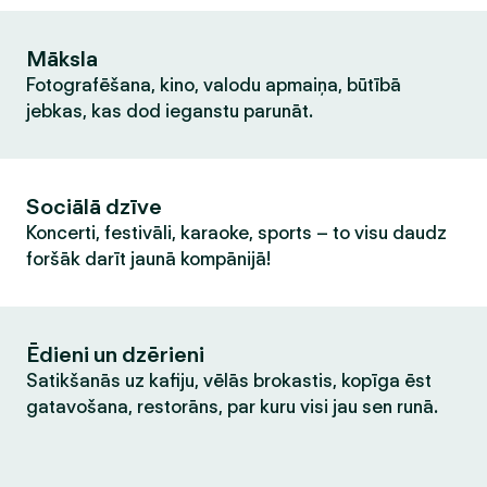
Māksla
Fotografēšana, kino, valodu apmaiņa, būtībā
jebkas, kas dod ieganstu parunāt.
Sociālā dzīve
Koncerti, festivāli, karaoke, sports – to visu daudz
foršāk darīt jaunā kompānijā!
Ēdieni un dzērieni
Satikšanās uz kafiju, vēlās brokastis, kopīga ēst
gatavošana, restorāns, par kuru visi jau sen runā.