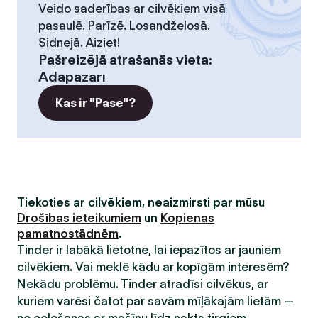
Veido saderības ar cilvēkiem visā
pasaulē. Parīzē. Losandželosā.
Sidnejā. Aiziet!
Pašreizējā atrašanās vieta
:
Adapazarı
Kas ir "Pase"?
Tiekoties ar cilvēkiem, neaizmirsti par mūsu
Drošības ieteikumiem
un
Kopienas
pamatnostādnēm
.
Tinder ir labākā lietotne, lai iepazītos ar jauniem
cilvēkiem. Vai meklē kādu ar kopīgām interesēm?
Nekādu problēmu. Tinder atradīsi cilvēkus, ar
kuriem varēsi čatot par savām mīļākajām lietām —