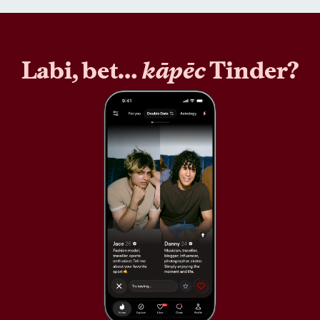
Labi, bet…
kāpēc
Tinder?