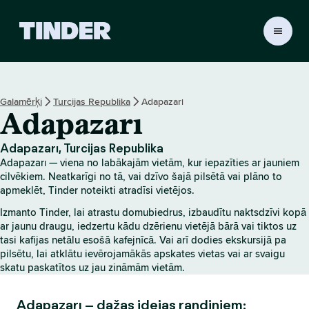
T
i
n
d
e
Galamērķi
Turcijas Republika
Adapazarı
r
Adapazarı
s
ā
k
Adapazarı, Turcijas Republika
u
Adapazarı — viena no labākajām vietām, kur iepazīties ar jauniem
m
cilvēkiem. Neatkarīgi no tā, vai dzīvo šajā pilsētā vai plāno to
l
apmeklēt, Tinder noteikti atradīsi vietējos.
a
Izmanto Tinder, lai atrastu domubiedrus, izbaudītu naktsdzīvi kopā
p
ar jaunu draugu, iedzertu kādu dzērienu vietējā bārā vai tiktos uz
a
tasi kafijas netālu esošā kafejnīcā. Vai arī dodies ekskursijā pa
pilsētu, lai atklātu ievērojamākās apskates vietas vai ar svaigu
skatu paskatītos uz jau zināmām vietām.
Adapazarı – dažas idejas randiņiem: