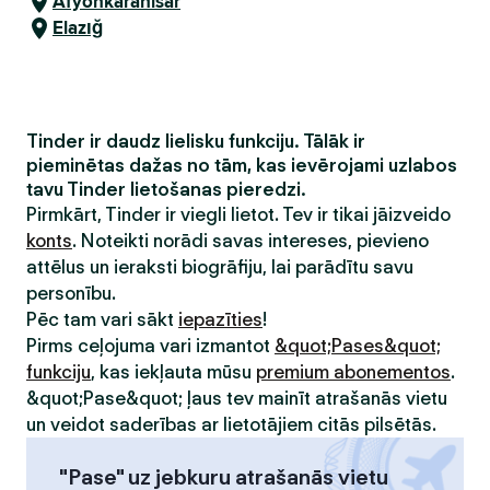
Afyonkarahisar
Elazığ
Tinder ir daudz lielisku funkciju. Tālāk ir
pieminētas dažas no tām, kas ievērojami uzlabos
tavu Tinder lietošanas pieredzi.
Pirmkārt, Tinder ir viegli lietot. Tev ir tikai jāizveido
konts
. Noteikti norādi savas intereses, pievieno
attēlus un ieraksti biogrāfiju, lai parādītu savu
personību.
Pēc tam vari sākt
iepazīties
!
Pirms ceļojuma vari izmantot
&quot;Pases&quot;
funkciju
, kas iekļauta mūsu
premium abonementos
.
&quot;Pase&quot; ļaus tev mainīt atrašanās vietu
un veidot saderības ar lietotājiem citās pilsētās.
"Pase" uz jebkuru atrašanās vietu