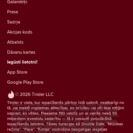
Galamērķi
Prese
Saziņa
Akcijas kods
Atbalsts
Dāvanu kartes
Iegūsti lietotni!
App Store
Google Play Store
© 2026 Tinder LLC
Tinder ir vieta, kur iepazīšanās pārtop īstā saiknē, neatkarīgi no
Mums ir svarīgs tavs privātums. Mēs un mūsu partneri
tā, vai meklē nopietnas attiecības, ko brīvāku vai vēl tikai mēģini
izmantojam izsekotājus, lai analizētu mūsu tīmekļa vietnes
saprast, ko vēlies. Pieejama 190 valstīs un ar vairāk nekā 55
auditoriju un sniegtu tev piedāvājumus, kā arī, lai uzlabotu
miljardiem izveidotu saderību — tā ir pasaulē populārākā
Tinder mārketinga darbību efektivitāti.
Vairāk informācijas
iepazīšanās lietotne. Tādas funkcijas kā Double Date, "Mūzikas
par sīkfailiem un mūsu izmantotajiem pakalpojumu
režīms", "Pase", "Ķīmija" nodrošina bezgalīgas iespējas
sniedzējiem.
Jebkurā brīdī vari atsaukt piekrišanu