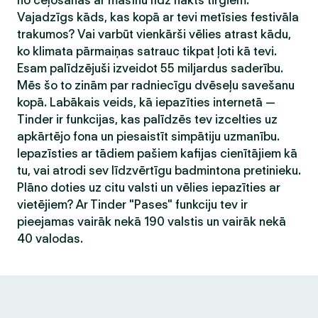
no ceļošanas ar mašīnu līdz nakts tirgiem.
Vajadzīgs kāds, kas kopā ar tevi metīsies festivāla
trakumos? Vai varbūt vienkārši vēlies atrast kādu,
ko klimata pārmaiņas satrauc tikpat ļoti kā tevi.
Esam palīdzējuši izveidot 55 miljardus saderību.
Mēs šo to zinām par radniecīgu dvēseļu savešanu
kopā. Labākais veids, kā iepazīties internetā —
Tinder ir funkcijas, kas palīdzēs tev izcelties uz
apkārtējo fona un piesaistīt simpātiju uzmanību.
Iepazīsties ar tādiem pašiem kafijas cienītājiem kā
tu, vai atrodi sev līdzvērtīgu badmintona pretinieku.
Plāno doties uz citu valsti un vēlies iepazīties ar
vietējiem? Ar Tinder "Pases" funkciju tev ir
pieejamas vairāk nekā 190 valstis un vairāk nekā
40 valodas.