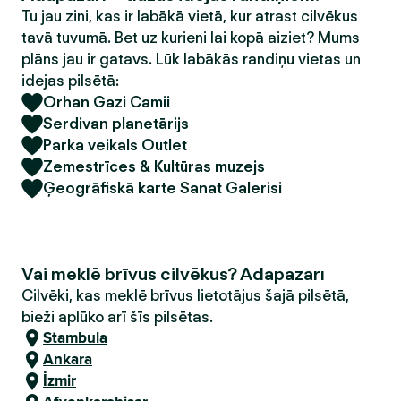
Tu jau zini, kas ir labākā vietā, kur atrast cilvēkus
tavā tuvumā. Bet uz kurieni lai kopā aiziet? Mums
plāns jau ir gatavs. Lūk labākās randiņu vietas un
idejas pilsētā:
Orhan Gazi Camii
Serdivan planetārijs
Parka veikals Outlet
Zemestrīces & Kultūras muzejs
Ģeogrāfiskā karte Sanat Galerisi
Vai meklē brīvus cilvēkus? Adapazarı
Cilvēki, kas meklē brīvus lietotājus šajā pilsētā,
bieži aplūko arī šīs pilsētas.
Stambula
Ankara
İzmir